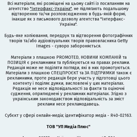
Всі матеріали, які розміщені на цьому сайті із посиланням на
агентство
"Інтерфакс-Україна"
, не підлягають подальшому
відтворенню та/чи розповсюдженню в будь-якій формі,
інакше як з письмового дозволу агентства "Інтерфакс-
Україна".
Будь-яке копіювання, передрук та відтворення фотографічних
творів та/або аудіовізуальних творів правовласника Getty
Images - суворо забороняється.
Матеріали з плашкою PROMOTED, НОВИНИ КОМПАНІЙ та
ПОЗИЦІЯ є рекламними та публікуються на правах реклами.
Редакція може не поділяти погляди, які в них промотуються.
Матеріали з плашкою СПЕЦПРОЄКТ та ЗА ПІДТРИМКИ також є
рекламними, проте редакція бере участь у підготовці цього
контенту і поділяє думки, висловлені у цих матеріалах.
Редакція не несе відповідальності за факти та оціночні
судження, оприлюднені у рекламних матеріалах. Згідно з
українським законодавством відповідальність за зміст
реклами несе рекламодавець.
Cубєкт у сфері онлайн-медіа; ідентифікатор медіа - R40-02163.
ТОВ "УП Медіа Плюс"