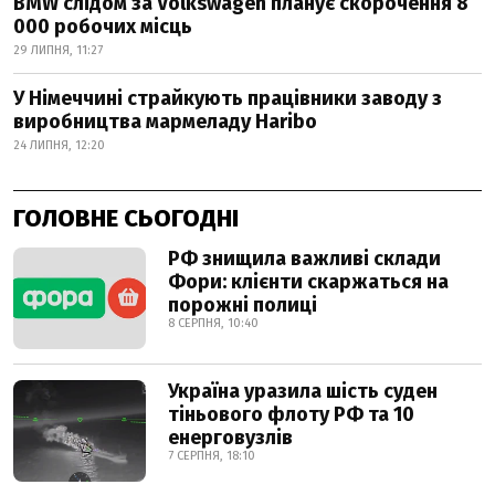
BMW слідом за Volkswagen планує скорочення 8
000 робочих місць
29 ЛИПНЯ, 11:27
У Німеччині страйкують працівники заводу з
виробництва мармеладу Haribo
24 ЛИПНЯ, 12:20
ГОЛОВНЕ СЬОГОДНІ
РФ знищила важливі склади
Фори: клієнти скаржаться на
порожні полиці
8 СЕРПНЯ, 10:40
Україна уразила шість суден
тіньового флоту РФ та 10
енерговузлів
7 СЕРПНЯ, 18:10