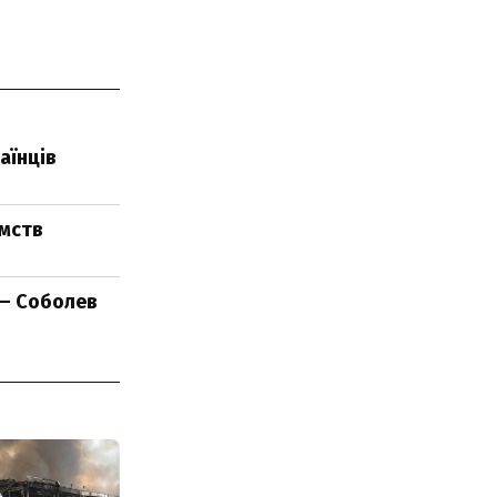
аїнців
ємств
 – Соболев