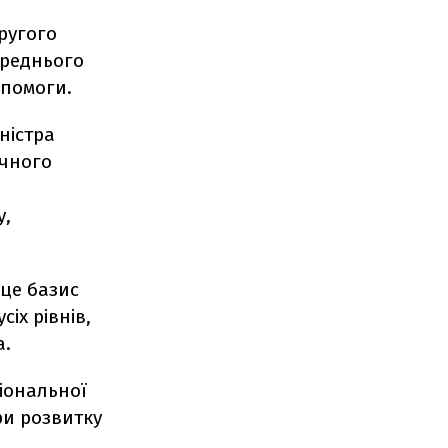
ругого
ереднього
опомоги.
ністра
ічного
у,
 це базис
іх рівнів,
а.
ціональної
ри розвитку