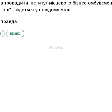
 запровадити інститут місцевого бізнес-омбудсмен
іоні", - йдеться у повідомленні.
 правда
И
БІЗНЕС
РЕКЛАМА: