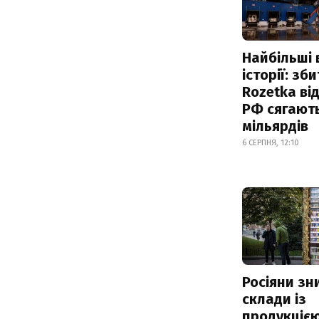
Найбільші 
історії: зб
Rozetka від
РФ сягают
мільярдів
6 СЕРПНЯ, 12:10
Росіяни з
склади із
продукцією