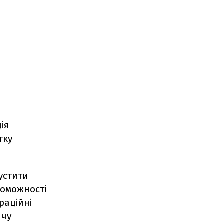
ія
тку
устити
роможності
раційні
ичу