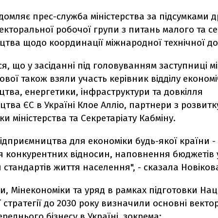
домляє прес-служба міністерства за підсумками д
екторальної робочої групи з питань малого та с
цтва щодо координації міжнародної технічної д
я, що у засіданні під головуванням заступниці мі
ової також взяли участь керівник відділу економ
цтва, енергетики, інфраструктури та довкілля
тва ЄС в Україні Клое Алліо, партнери з розвитк
и міністерства та Секретаріату Кабміну.
ідприємництва для економіки будь-якої країни -
конкурентних відносин, наповнення бюджетів ус
стандартів життя населення", - сказала Новіков
ми, Мінекономіки та уряд в рамках підготовки На
 стратегії до 2030 року визначили основні векто
ереднього бізнесу в Україні, зокрема: