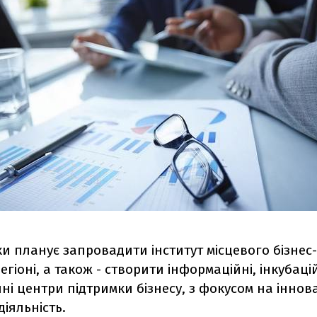
и планує запровадити інститут місцевого бізне
егіоні, а також - створити інформаційні, інкубацій
ні центри підтримки бізнесу, з фокусом на іннова
іяльність.