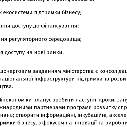
 екосистеми підтримки бізнесу;
ння доступу до фінансування;
ня регуляторного середовища;
я доступу на нові ринки.
шочерговим завданням міністерства є консолідац
національної інфраструктури підтримки та розви
цтва.
інекономіки планує зробити наступні кроки: зап
міжнародними партнерами програми розвитку сп
днань; створити інформаційні, інкубаційні, акселе
римки бізнесу, з фокусом на інновації та виробн