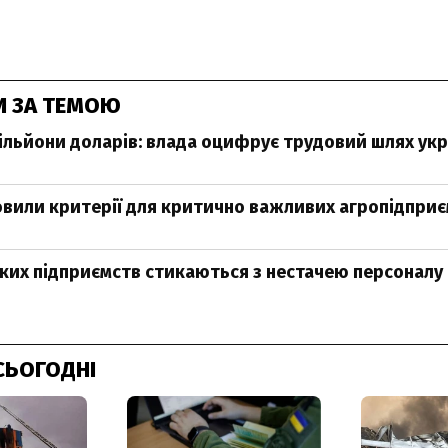
И ЗА ТЕМОЮ
мільйони доларів: влада оцифрує трудовий шлях укр
новили критерії для критично важливих агропідпри
ьких підприємств стикаються з нестачею персоналу
СЬОГОДНІ