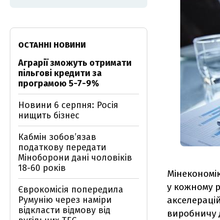
ОСТАННІ НОВИНИ
Аграрії зможуть отримати
пільгові кредити за
програмою 5-7-9%
Новини 6 серпня: Росія
нищить бізнес
Кабмін зобовʼязав
податкову передати
Міноборони дані чоловіків
18-60 років
Мінекономік
у кожному р
Єврокомісія попередила
Румунію через наміри
акселерацій
відкласти відмову від
виробничу д