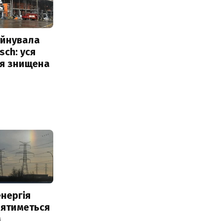
уйнувала
sch: уся
ія знищена
нергія
лятиметься
м