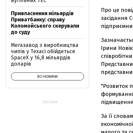
вугільних ТЕС
Про це пові
Привласнення мільярдів
засідання С
Приватбанку: справу
Коломойського скерували
підприємни
до суду
Зазначаєтьс
Мегазавод з виробництва
Ірини Новік
чипів у Техасі обійдеться
співробітни
SpaceX у 16,8 мільярдів
доларів
Представниц
представник
ВСІ НОВИНИ
"Розвиток п
формування 
підвищення 
РЕКЛАМА:
За її слова
економічної
малого та с