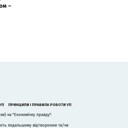
ом –
ь
УП
ПРИНЦИПИ І ПРАВИЛА РОБОТИ УП
я) на "Економічну правду".
гають подальшому відтворенню та/чи