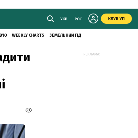
КЛУБ УП
УКР
РОС
В'Ю
WEEKLY CHARTS
ЗЕМЕЛЬНИЙ ГІД
адити
РЕКЛАМА:
і