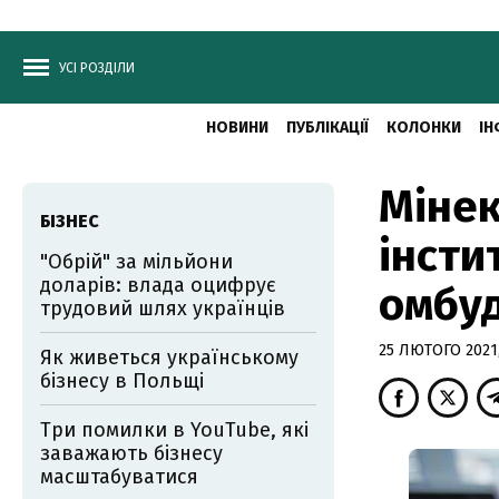
УСІ РОЗДІЛИ
НОВИНИ
ПУБЛІКАЦІЇ
КОЛОНКИ
ІН
Мінек
БІЗНЕС
інсти
"Обрій" за мільйони
доларів: влада оцифрує
омбуд
трудовий шлях українців
25 ЛЮТОГО 2021,
Як живеться українському
бізнесу в Польщі
Три помилки в YouTube, які
заважають бізнесу
масштабуватися