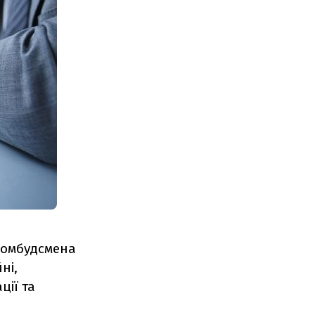
с-омбудсмена
ні,
ції та