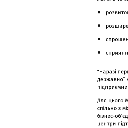
розвиток
розшире
спрощен
сприянн
"Наразі пер
державної 
підприємни
Для цього М
спільно з 
бізнес-об’є
центри підт