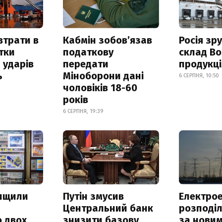
втрати в
Кабмін зобовʼязав
Росія зр
итки
податкову
склад Bo
 ударів
передати
продукц
ь
Міноборони дані
6 СЕРПНЯ, 10:50
чоловіків 18-60
років
6 СЕРПНЯ, 19:39
нищили
Путін змусив
Електрое
Центральний банк
розподі
 двох
знизити базову
за нови