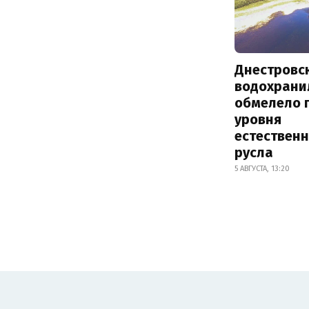
Днестровс
водохрани
обмелело 
уровня
естествен
русла
5 АВГУСТА, 13:20