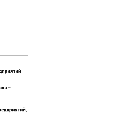
едприятий
ала –
редприятий,