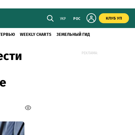
КЛУБ УП
УКР
РОС
ТЕРВЬЮ
WEEKLY CHARTS
ЗЕМЕЛЬНЫЙ ГИД
ести
РЕКЛАМА:
е