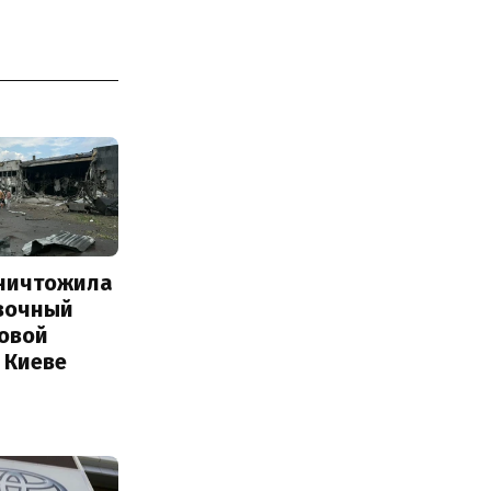
уничтожила
вочный
Новой
 Киеве