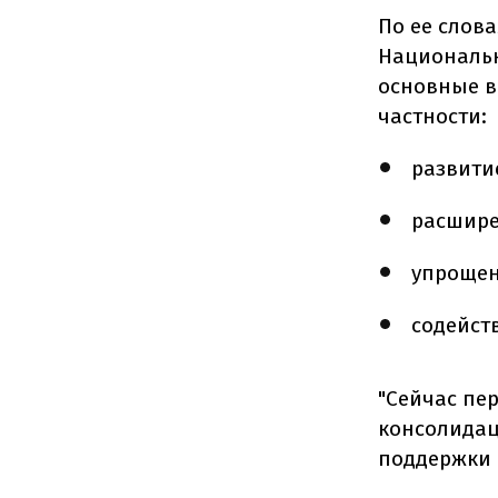
По ее слов
Национальн
основные в
частности:
развити
расшире
упрощен
содейст
"Сейчас пе
консолидац
поддержки 