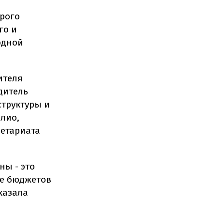
орого
го и
одной
ителя
дитель
структуры и
лио,
ретариата
ны - это
е бюджетов
казала