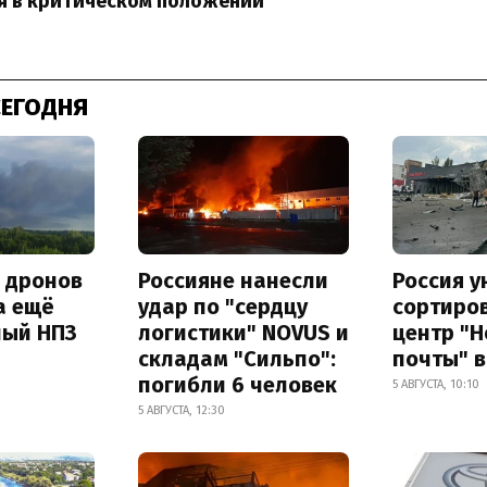
я в критическом положении
СЕГОДНЯ
а дронов
Россияне нанесли
Россия 
а ещё
удар по "сердцу
сортиро
ный НПЗ
логистики" NOVUS и
центр "
складам "Сильпо":
почты" в
погибли 6 человек
5 АВГУСТА, 10:10
5 АВГУСТА, 12:30