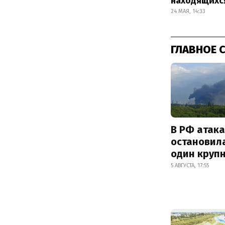
находящихс
24 МАЯ, 14:33
ГЛАВНОЕ 
В РФ атак
остановил
один круп
5 АВГУСТА, 17:55