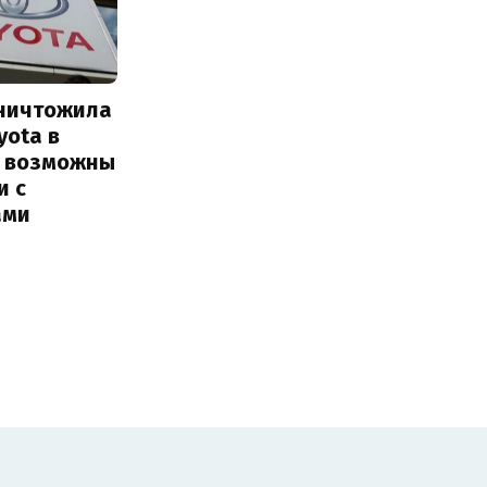
уничтожила
yota в
: возможны
и с
ами