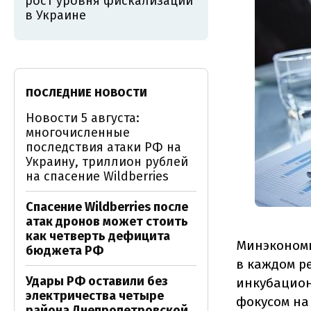
рост уровня фискализации
в Украине
ПОСЛЕДНИЕ НОВОСТИ
Новости 5 августа:
многочисленные
последствия атаки РФ на
Украину, триллион рублей
на спасение Wildberries
Спасение Wildberries после
атак дронов может стоить
как четверть дефицита
Минэкономи
бюджета РФ
в каждом р
Удары РФ оставили без
инкубацион
электричества четыре
фокусом на
района Днепропетровской