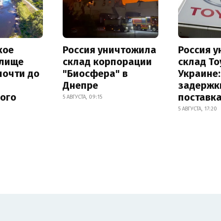
кое
Россия уничтожила
Россия 
лище
склад корпорации
склад To
почти до
"Биосфера" в
Украине
Днепре
задержк
ного
поставк
5 АВГУСТА, 09:15
5 АВГУСТА, 17:20