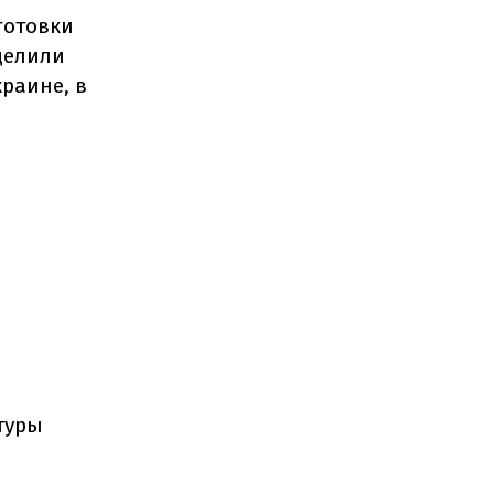
готовки
делили
раине, в
туры