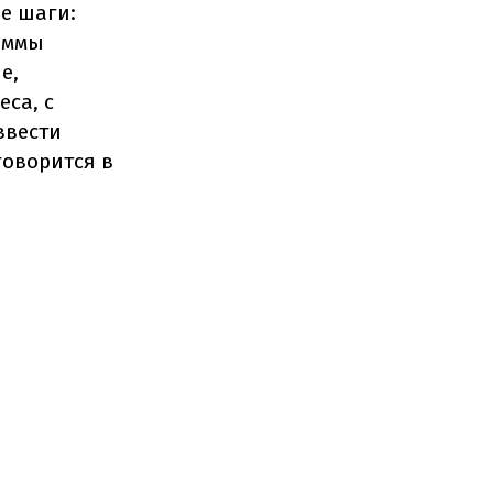
е шаги:
аммы
е,
са, с
ввести
говорится в