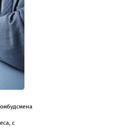
-омбудсмена
са, с