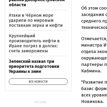
области
Об этом со
заседания 
Атаки в Чёрном море
ударили по мировым
среднего п
поставкам зерна и нефти
техническо
Крупнейший
Отмечается
производитель нефти в
министра И
Иране погряз в долгах:
счета заморожены
отдела эко
окружающей
Зеленский назвал три
партнеры п
приоритета подготовки
Кабмина.
Украины к зиме
"Развитие 
ВСЕ НОВОСТИ
базис форм
всех уровн
Новикова.
РЕКЛАМА: