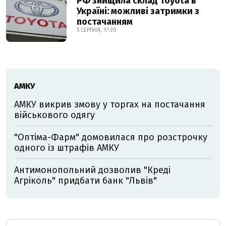
РФ знищила склад Toyota в
Україні: можливі затримки з
постачанням
5 СЕРПНЯ, 17:20
АМКУ
АМКУ викрив змову у торгах на постачання
військового одягу
"Оптіма-Фарм" домовилася про розстрочку
одного із штрафів АМКУ
Антимонопольний дозволив "Креді
Агріколь" придбати банк "Львів"