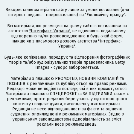
Використання матеріалів сайту лише за умови посилання (для
інтернет-видань - гіперпосилання) на "Економічну правду".
Всі матеріали, які розміщені на цьому сайті із посиланням на
агентство
"Інтерфакс-Україна"
, не підлягають подальшому
відтворенню та/чи розповсюдженню в будь-якій формі,
інакше як з письмового дозволу агентства "Інтерфакс-
Україна".
Будь-яке копіювання, передрук та відтворення фотографічних
творів та/або аудіовізуальних творів правовласника Getty
Images - суворо забороняється.
Матеріали з плашкою PROMOTED, НОВИНИ КОМПАНІЙ та
ПОЗИЦІЯ є рекламними та публікуються на правах реклами.
Редакція може не поділяти погляди, які в них промотуються.
Матеріали з плашкою СПЕЦПРОЄКТ та ЗА ПІДТРИМКИ також є
рекламними, проте редакція бере участь у підготовці цього
контенту і поділяє думки, висловлені у цих матеріалах.
Редакція не несе відповідальності за факти та оціночні
судження, оприлюднені у рекламних матеріалах. Згідно з
українським законодавством відповідальність за зміст
реклами несе рекламодавець.