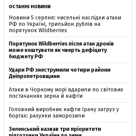
ОСТАННІ НОВИНИ
Новини 5 серпня: чисельні наслідки атаки
РФ по Україні, трильйон рублів на
порятунок Wildberries
Порятунок Wildberries після атак дронів
може коштувати як чверть дефіциту
бюджету РФ
Удари РФ знеструмили чотири райони
Дніпропетровщини
Атаки в Чорному морі вдарили по світових
постачаннях зерна й нафти
Головний виробник нафти Ірану загруз у
боргах: рахунки заморозили
Зеленський назвав три пріоритети
підготовки України до зими