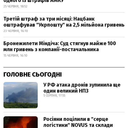
одного із штрафів АМКУ
25 ЧЕРВНЯ, 18:52
Третій штраф за три місяці: Нацбанк
оштрафував "Укрпошту" на 2,5 мільйона гривень
23 ЧЕРВНЯ, 16:10
Бронежилети Міндіча: Суд стягнув майже 100
млн гривень з компанії-постачальника
15 ЧЕРВНЯ, 16:10
ГОЛОВНЕ СЬОГОДНІ
У РФ атака дронів зупинила ще
один великий НПЗ
5 СЕРПНЯ, 17:55
Росіяни поцілили в "серце
логістики" NOVUS та склади