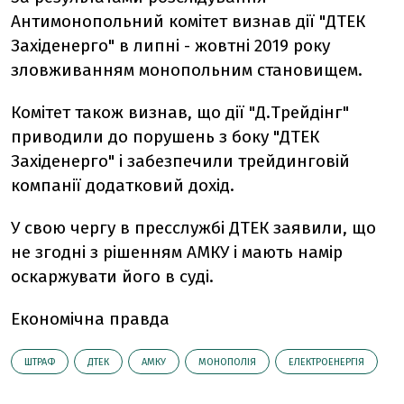
Антимонопольний комітет визнав дії "ДТЕК
Західенерго" в липні - жовтні 2019 року
зловживанням монопольним становищем.
Комітет також визнав, що дії "Д.Трейдінг"
приводили до порушень з боку "ДТЕК
Західенерго" і забезпечили трейдинговій
компанії додатковий дохід.
У свою чергу в пресслужбі ДТЕК заявили, що
не згодні з рішенням АМКУ і мають намір
оскаржувати його в суді.
Економічна правда
ШТРАФ
ДТЕК
АМКУ
МОНОПОЛІЯ
ЕЛЕКТРОЕНЕРГІЯ