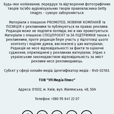
Будь-яке копіювання, передрук та відтворення фотографічних
творів та/або аудіовізуальних творів правовласника Getty
Images - суворо забороняється.
Матеріали з плашкою PROMOTED, НОВИНИ КОМПАНІЙ та
ПОЗИЦІЯ є рекламними та публікуються на правах реклами.
Редакція може не поділяти погляди, які в них промотуються.
Матеріали з плашкою СПЕЦПРОЄКТ та ЗА ПІДТРИМКИ також є
рекламними, проте редакція бере участь у підготовці цього
контенту і поділяє думки, висловлені у цих матеріалах.
Редакція не несе відповідальності за факти та оціночні
судження, оприлюднені у рекламних матеріалах. Згідно з
українським законодавством відповідальність за зміст
реклами несе рекламодавець.
Cубєкт у сфері онлайн-медіа; ідентифікатор медіа - R40-02163.
ТОВ "УП Медіа Плюс"
Адреса: 01032, м. Київ, вул. Жилянська, 48, 50А
Телефон: +380 95 641 22 07