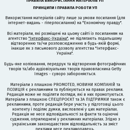
ПРАВИЛА ВИКОРИСТАННЯ МАТЕРІАЛІВ УП
ПРИНЦИПИ І ПРАВИЛА РОБОТИ УП
Використання матеріалів сайту лише за умови посилання (для
інтернет-видань - гіперпосилання) на "Економічну правду".
Всі матеріали, які розміщені на цьому сайті із посиланням на
агентство
"Інтерфакс-Україна"
, не підлягають подальшому
відтворенню та/чи розповсюдженню в будь-якій формі,
інакше як з письмового дозволу агентства "Інтерфакс-
Україна".
Будь-яке копіювання, передрук та відтворення фотографічних
творів та/або аудіовізуальних творів правовласника Getty
Images - суворо забороняється.
Матеріали з плашкою PROMOTED, НОВИНИ КОМПАНІЙ та
ПОЗИЦІЯ є рекламними та публікуються на правах реклами.
Редакція може не поділяти погляди, які в них промотуються.
Матеріали з плашкою СПЕЦПРОЄКТ та ЗА ПІДТРИМКИ також є
рекламними, проте редакція бере участь у підготовці цього
контенту і поділяє думки, висловлені у цих матеріалах.
Редакція не несе відповідальності за факти та оціночні
судження, оприлюднені у рекламних матеріалах. Згідно з
українським законодавством відповідальність за зміст
реклами несе рекламодавець.