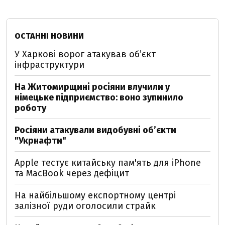
ОСТАННІ НОВИНИ
У Харкові ворог атакував обʼєкт
інфраструктури
На Житомирщині росіяни влучили у
німецьке підприємство: воно зупинило
роботу
Росіяни атакували видобувні обʼєкти
"Укрнафти"
Apple тестує китайську пам'ять для iPhone
та MacBook через дефіцит
На найбільшому експортному центрі
залізної руди оголосили страйк