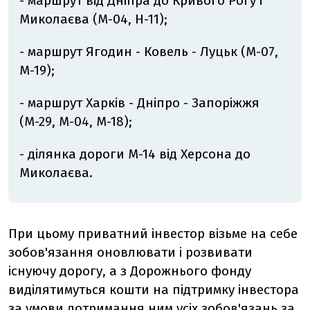
- маршрут від Дніпра до Кривого Рогу і
Миколаєва (М-04, Н-11);
- маршрут Ягодин - Ковель - Луцьк (М-07,
М-19);
- маршрут Харків - Дніпро - Запоріжжя
(М-29, M-04, M-18);
- ділянка дороги М-14 від Херсона до
Миколаєва.
При цьому приватний інвестор візьме на себе
зобов'язання оновлювати і розвивати
існуючу дорогу, а з Дорожнього фонду
виділятимуться кошти на підтримку інвестора
за умови дотримання ним усіх зобов'язань за