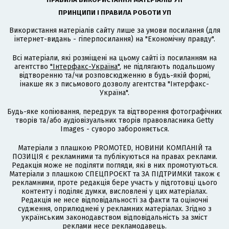
ПРИНЦИПИ І ПРАВИЛА РОБОТИ УП
Використання матеріалів сайту лише за умови посилання (для
інтернет-видань - гіперпосилання) на "Економічну правду".
Всі матеріали, які розміщені на цьому сайті із посиланням на
агентство
"Інтерфакс-Україна"
, не підлягають подальшому
відтворенню та/чи розповсюдженню в будь-якій формі,
інакше як з письмового дозволу агентства "Інтерфакс-
Україна".
Будь-яке копіювання, передрук та відтворення фотографічних
творів та/або аудіовізуальних творів правовласника Getty
Images - суворо забороняється.
Матеріали з плашкою PROMOTED, НОВИНИ КОМПАНІЙ та
ПОЗИЦІЯ є рекламними та публікуються на правах реклами.
Редакція може не поділяти погляди, які в них промотуються.
Матеріали з плашкою СПЕЦПРОЄКТ та ЗА ПІДТРИМКИ також є
рекламними, проте редакція бере участь у підготовці цього
контенту і поділяє думки, висловлені у цих матеріалах.
Редакція не несе відповідальності за факти та оціночні
судження, оприлюднені у рекламних матеріалах. Згідно з
українським законодавством відповідальність за зміст
реклами несе рекламодавець.