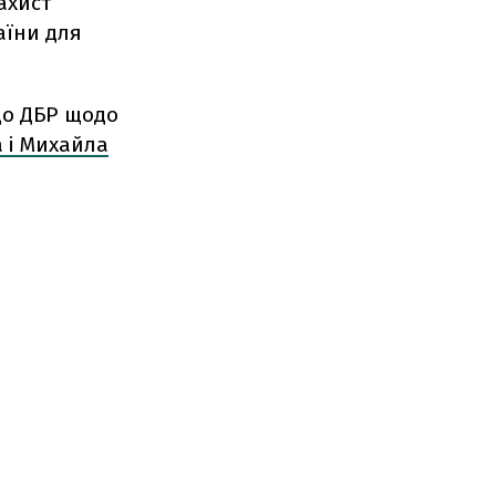
ахист
аїни для
 до ДБР щодо
 і Михайла