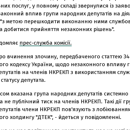
них послуг, у повному складі звернулися із заяв
аконний вплив групи народних депутатів на дія
 "з метою перешкодити виконанню ними службо
та добитися прийняття незаконних рішень".
ідомляє
прес-служба комісії.
про вчинення злочину, передбаченого статтею 34
ого кодексу України, щодо незаконного впливу 
епутатів на членів НКРЕКП з використанням слу
статусу депутата.
асом вказана група народних депутатів системно
а не публічний тиск на членів НКРЕКП. Такі дії г
путатів члени НКРЕКП пов'язують з лобіюванням
го холдингу "ДТЕК", - йдеться у повідомленні.