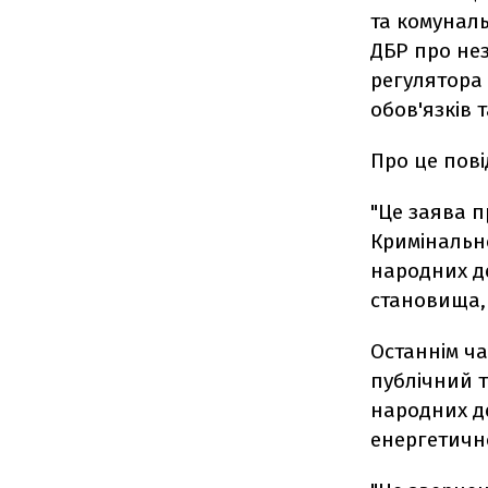
та комуналь
ДБР про нез
регулятора
обов'язків 
Про це пов
"Це заява 
Кримінальн
народних д
становища, 
Останнім ч
публічний т
народних де
енергетично