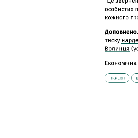
"Це звернен
особистих п
кожного гро
Доповнено
тиску
нарде
Волинця
(ус
Економічна
НКРЕКП