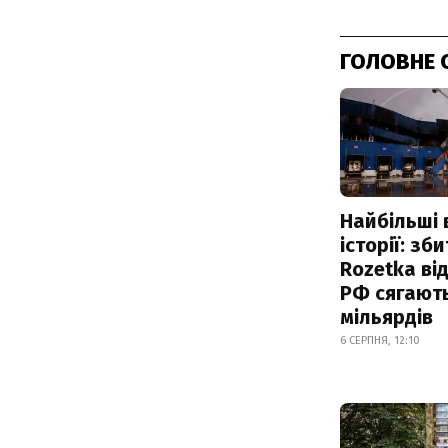
ГОЛОВНЕ 
Найбільші 
історії: зб
Rozetka від
РФ сягают
мільярдів
6 СЕРПНЯ, 12:10