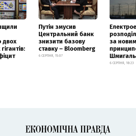
нищили
Путін змусив
Електрое
Центральний банк
розподі
 двох
знизити базову
за нови
гігантів:
ставку – Bloomberg
принцип
фіцит
Шмигал
6 СЕРПНЯ, 15:07
6 СЕРПНЯ, 18:23