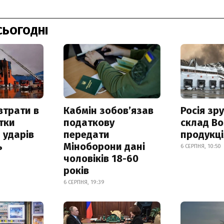
СЬОГОДНІ
втрати в
Кабмін зобовʼязав
Росія зр
итки
податкову
склад Bo
 ударів
передати
продукц
ь
Міноборони дані
6 СЕРПНЯ, 10:50
чоловіків 18-60
років
6 СЕРПНЯ, 19:39