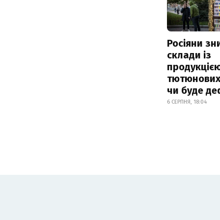
Росіяни з
склади із
продукцією
тютюнових 
чи буде де
6 СЕРПНЯ, 18:04