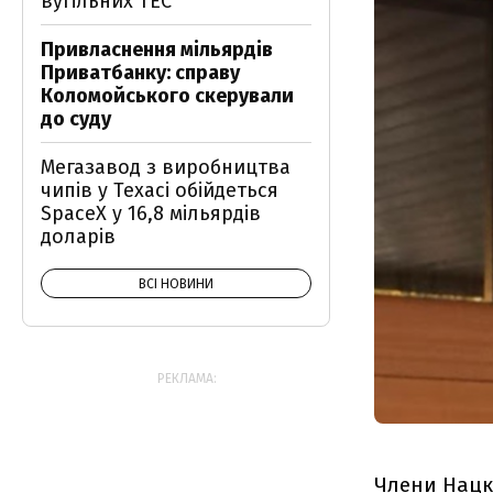
вугільних ТЕС
Привласнення мільярдів
Приватбанку: справу
Коломойського скерували
до суду
Мегазавод з виробництва
чипів у Техасі обійдеться
SpaceX у 16,8 мільярдів
доларів
ВСІ НОВИНИ
РЕКЛАМА:
Члени Нацк