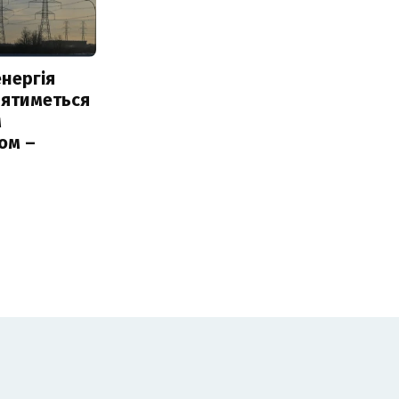
нергія
лятиметься
м
ом –
ь