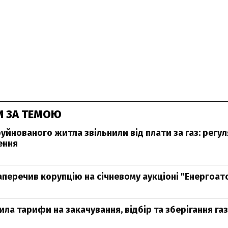
И ЗА ТЕМОЮ
руйнованого житла звільнили від плати за газ: регу
ення
аперечив корупцію на січневому аукціоні "Енергоат
ла тарифи на закачування, відбір та зберігання га