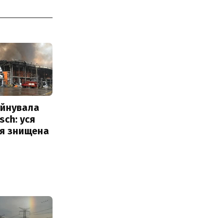
уйнувала
sch: уся
ія знищена