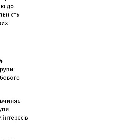
ою до
льність
вих
4
групи
жбового
 вчиняє
рупи
 інтересів