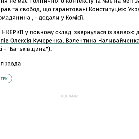
ня не має політичного контексту та має на меті з
рав та свобод, що гарантовані Конституцією Укр
мадянина", - додали у Комісії.
.
НКЕРКП
у повному складі звернулася із заявою
пів Олексія Кучеренка, Валентина Наливайченка
і - "Батьківщина").
 правда
ДТЕК
РЕКЛАМА: