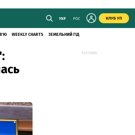
КЛУБ УП
УКР
РОС
В'Ю
WEEKLY CHARTS
ЗЕМЕЛЬНИЙ ГІД
:
РЕКЛАМА:
лась