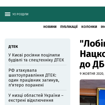
УСІ РОЗДІЛИ
НОВИНИ
ПУБЛІКАЦІЇ
КОЛОНКИ
ІН
"Лобі
ДТЕК
Нацко
У Києві росіяни поцілили
будівлі та спецтехніку ДТЕК
до ДБ
РФ атакувала
9 ЖОВТНЯ 2020, 
шахтоуправління ДТЕК:
один працівник загинув,
п'ятеро поранені
У низці областей України –
екстрені відключення