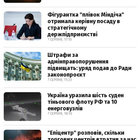
Фігурантка "плівок Міндіча"
отримала керівну посаду в
стратегічному
держпідприємстві
7 СЕРПНЯ, 17:10
Штрафи за
адмінправопорушення
підвищать: уряд подав до Ради
законопроєкт
7 СЕРПНЯ, 11:23
Україна уразила шість суден
тіньового флоту РФ та 10
енерговузлів
7 СЕРПНЯ, 18:10
"Епіцентр" розповів, скільки
торгових центрів втратив за час