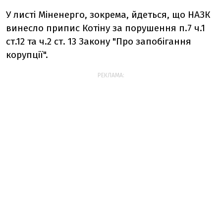
У листі Міненерго, зокрема, йдеться, що НАЗК
винесло припис Котіну за порушення п.7 ч.1
ст.12 та ч.2 ст. 13 Закону "Про запобігання
корупції".
РЕКЛАМА: