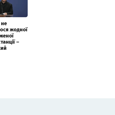
 не
ося жодної
женої
танції –
кий