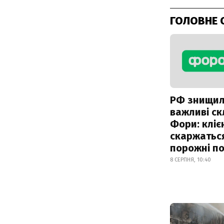
ГОЛОВНЕ 
РФ знищи
важливі с
Фори: кліє
скаржатьс
порожні по
8 СЕРПНЯ, 10:40