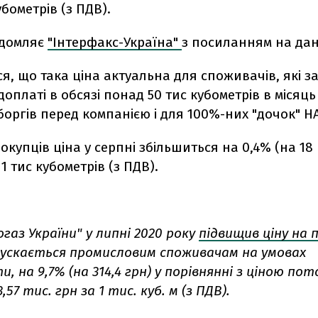
убометрів (з ПДВ).
ідомляє
"Інтерфакс-Україна"
з посиланням на дані
я, що така ціна актуальна для споживачів, які 
доплаті в обсязі понад 50 тис кубометрів в місяць
 боргів перед компанією і для 100%-них "дочок" Н
окупців ціна у серпні збільшиться на 0,4% (на 18 
 1 тис кубометрів (з ПДВ).
аз України" у липні 2020 року
підвищив ціну на
дпускається промисловим споживачам на умовах
, на 9,7% (на 314,4 грн) у порівнянні з ціною по
3,57 тис. грн за 1 тис. куб. м (з ПДВ).