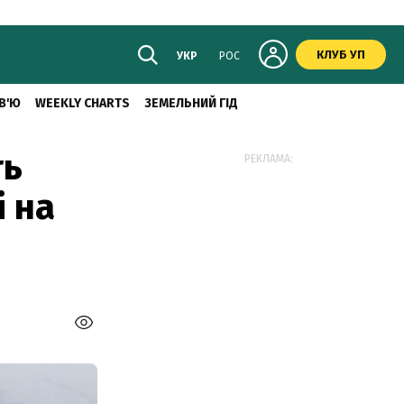
КЛУБ УП
УКР
РОС
В'Ю
WEEKLY CHARTS
ЗЕМЕЛЬНИЙ ГІД
ть
РЕКЛАМА:
і на