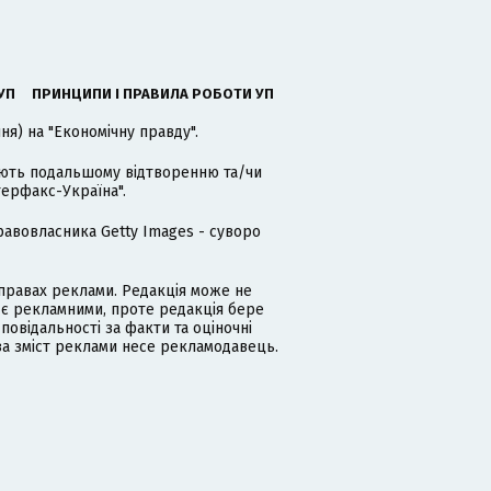
УП
ПРИНЦИПИ І ПРАВИЛА РОБОТИ УП
я) на "Економічну правду".
гають подальшому відтворенню та/чи
терфакс-Україна".
равовласника Getty Images - суворо
равах реклами. Редакція може не
 є рекламними, проте редакція бере
дповідальності за факти та оціночні
за зміст реклами несе рекламодавець.