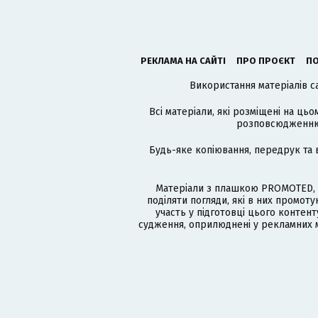
РЕКЛАМА НА САЙТІ
ПРО ПРОЄКТ
ПО
Використання матеріалів с
Всі матеріали, які розміщені на цьо
розповсюдженню в
Будь-яке копіювання, передрук та 
Матеріали з плашкою PROMOTED, 
поділяти погляди, які в них промо
участь у підготовці цього контенту
судження, оприлюднені у рекламних м