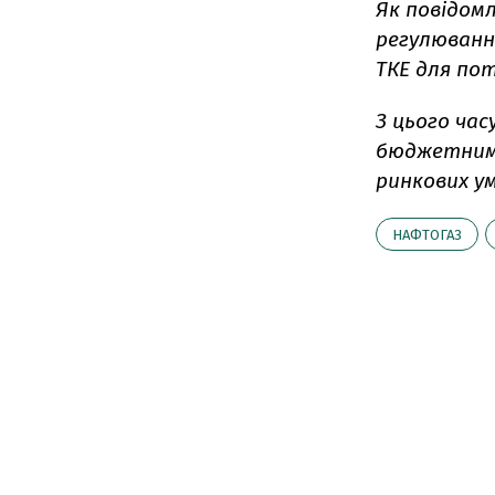
Як повідомл
регулювання
ТКЕ для по
З цього ча
бюджетним 
ринкових ум
НАФТОГАЗ