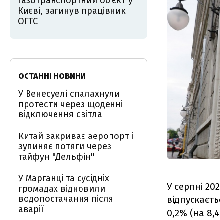
газотранспортний об’єкт у
Києві, загинув працівник
ОГТС
ОСТАННІ НОВИНИ
У Венесуелі спалахнули
протести через щоденні
відключення світла
Китай закриває аеропорт і
зупиняє потяги через
тайфун "Дельфін"
У Марганці та сусідніх
У серпні 20
громадах відновили
водопостачання після
відпускаєт
аварії
0,2% (на 8,