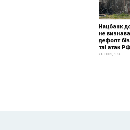
Нацбанк д
не визнав
дефолт біз
тлі атак Р
7 СЕРПНЯ, 18:33