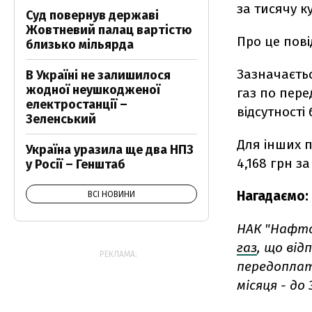
за тисячу к
Суд повернув державі
Жовтневий палац вартістю
Про це пов
близько мільярда
Зазначаєтьс
В Україні не залишилося
жодної неушкодженої
газ по пере
електростанції –
відсутності
Зеленський
Для інших п
Україна уразила ще два НПЗ
4,168 грн за
у Росії – Генштаб
Нагадаємо:
ВСІ НОВИНИ
НАК "Нафтог
газ
, що ві
РЕКЛАМА:
передоплати
місяця - до 