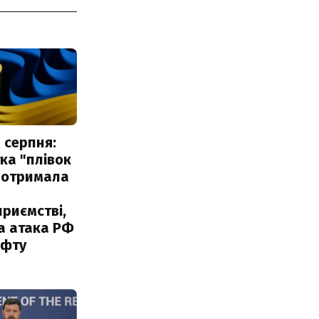
 серпня:
ка "плівок
 отримала
риємстві,
а атака РФ
афту