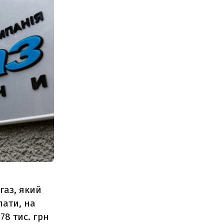
газ, який
лати, на
78 тис. грн