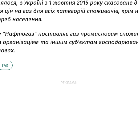
ялося, в Україні з 1 жовтня 2015 року скасоване 
 цін на газ для всіх категорій споживачів, крім 
треб населення.
су "Нафтогаз" поставляє газ промисловим спожи
організаціям та іншим суб'єктам господарюва
овах.
ГАЗ
РЕКЛАМА: