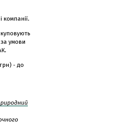
 компанії.
закуповують
 за умови
АК.
грн) - до
 природний
точного