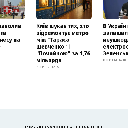
озволив
Київ шукає тих, хто
В Україні
ати
відремонтує метро
залишил
несу на
між "Тараса
неушкод
Ф
Шевченко" і
електрос
"Почайною" за 1,76
Зеленсь
мільярда
8 СЕРПНЯ, 14:10
7 СЕРПНЯ, 19:55