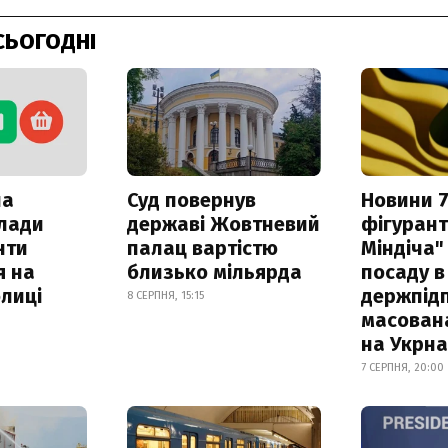
СЬОГОДНІ
ла
Суд повернув
Новини 7
клади
державі Жовтневий
фігурант
нти
палац вартістю
Міндіча"
я на
близько мільярда
посаду в
лиці
держпідп
8 СЕРПНЯ, 15:15
масован
на Укрн
7 СЕРПНЯ, 20:00