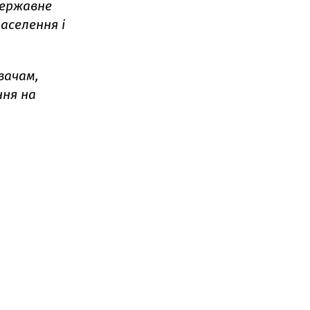
державне
населення і
вачам,
ння на