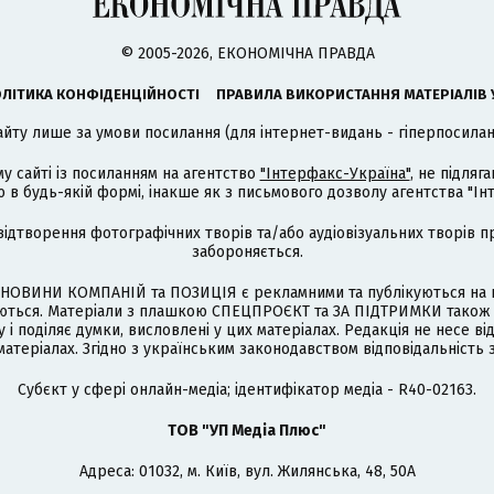
© 2005-2026, ЕКОНОМІЧНА ПРАВДА
ЛІТИКА КОНФІДЕНЦІЙНОСТІ
ПРАВИЛА ВИКОРИСТАННЯ МАТЕРІАЛІВ 
айту лише за умови посилання (для інтернет-видань - гіперпосиланн
му сайті із посиланням на агентство
"Інтерфакс-Україна"
, не підля
 будь-якій формі, інакше як з письмового дозволу агентства "Ін
відтворення фотографічних творів та/або аудіовізуальних творів п
забороняється.
НОВИНИ КОМПАНІЙ та ПОЗИЦІЯ є рекламними та публікуються на п
туються. Матеріали з плашкою СПЕЦПРОЄКТ та ЗА ПІДТРИМКИ також
 і поділяє думки, висловлені у цих матеріалах. Редакція не несе ві
атеріалах. Згідно з українським законодавством відповідальність 
Cубєкт у сфері онлайн-медіа; ідентифікатор медіа - R40-02163.
ТОВ "УП Медіа Плюс"
Адреса: 01032, м. Київ, вул. Жилянська, 48, 50А