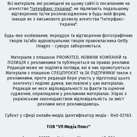
Всі матеріали, які розміщені на цьому сайті із посиланням на
агентство
"Інтерфакс-Україна"
, не підлягають подальшому
відтворенню та/чи розповсюдженню в будь-якій формі,
інакше як з письмового дозволу агентства "Інтерфакс-
Україна".
Будь-яке копіювання, передрук та відтворення фотографічних
творів та/або аудіовізуальних творів правовласника Getty
Images - суворо забороняється.
Матеріали з плашкою PROMOTED, НОВИНИ КОМПАНІЙ та
ПОЗИЦІЯ є рекламними та публікуються на правах реклами.
Редакція може не поділяти погляди, які в них промотуються.
Матеріали з плашкою СПЕЦПРОЄКТ та ЗА ПІДТРИМКИ також є
рекламними, проте редакція бере участь у підготовці цього
контенту і поділяє думки, висловлені у цих матеріалах.
Редакція не несе відповідальності за факти та оціночні
судження, оприлюднені у рекламних матеріалах. Згідно з
українським законодавством відповідальність за зміст
реклами несе рекламодавець.
Cубєкт у сфері онлайн-медіа; ідентифікатор медіа - R40-02163.
ТОВ "УП Медіа Плюс"