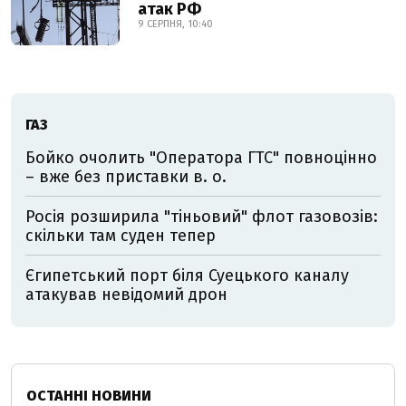
атак РФ
9 СЕРПНЯ, 10:40
ГАЗ
Бойко очолить "Оператора ГТС" повноцінно
– вже без приставки в. о.
Росія розширила "тіньовий" флот газовозів:
скільки там суден тепер
Єгипетський порт біля Суецького каналу
атакував невідомий дрон
ОСТАННІ НОВИНИ