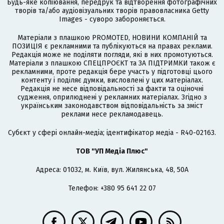
Будь-яке копіювання, передрук та відтворення фотографічних
творів та/або аудіовізуальних творів правовласника Getty
Images - суворо забороняється.
Матеріали з плашкою PROMOTED, НОВИНИ КОМПАНІЙ та
ПОЗИЦІЯ є рекламними та публікуються на правах реклами.
Редакція може не поділяти погляди, які в них промотуються.
Матеріали з плашкою СПЕЦПРОЄКТ та ЗА ПІДТРИМКИ також є
рекламними, проте редакція бере участь у підготовці цього
контенту і поділяє думки, висловлені у цих матеріалах.
Редакція не несе відповідальності за факти та оціночні
судження, оприлюднені у рекламних матеріалах. Згідно з
українським законодавством відповідальність за зміст
реклами несе рекламодавець.
Cубєкт у сфері онлайн-медіа; ідентифікатор медіа - R40-02163.
ТОВ "УП Медіа Плюс"
Адреса: 01032, м. Київ, вул. Жилянська, 48, 50А
Телефон: +380 95 641 22 07