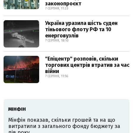
законопроєкт
7 СЕРПНЯ, 11:23
Україна уразила шість суден
тіньового флоту РФ та 10
енерговузлів
7 СЕРПНЯ, 18:10
"Епіцентр" розповів, скільки
торгових центрів втратив за час
війни
7 СЕРПНЯ, 11:56
МІНФІН
Мінфін показав, скільки грошей та на що
витратили з загального фонду бюджету за
пів року