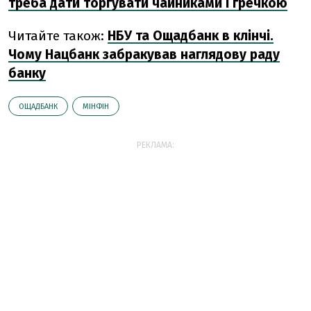
треба дати торгувати чайниками і гречкою
Читайте також:
НБУ та Ощадбанк в клінчі.
Чому Нацбанк забракував наглядову раду
банку
ОЩАДБАНК
МІНФІН
РЕКЛАМА: