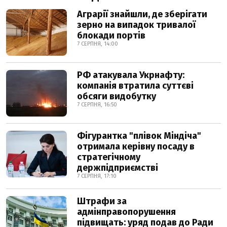
Аграрії знайшли, де зберігати
зерно на випадок тривалої
блокади портів
7 СЕРПНЯ, 14:00
РФ атакувала Укрнафту:
компанія втратила суттєві
обсяги видобутку
7 СЕРПНЯ, 16:50
Фігурантка "плівок Міндіча"
отримала керівну посаду в
стратегічному
держпідприємстві
7 СЕРПНЯ, 17:10
Штрафи за
адмінправопорушення
підвищать: уряд подав до Ради