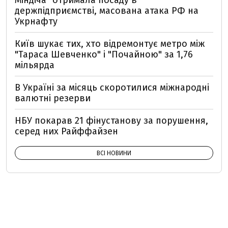
Міндіча" отримала посаду в
держпідприємстві, масована атака РФ на
Укрнафту
Київ шукає тих, хто відремонтує метро між
"Тараса Шевченко" і "Почайною" за 1,76
мільярда
В Україні за місяць скоротилися міжнародні
валютні резерви
НБУ покарав 21 фінустанову за порушення,
серед них Райффайзен
ВСІ НОВИНИ