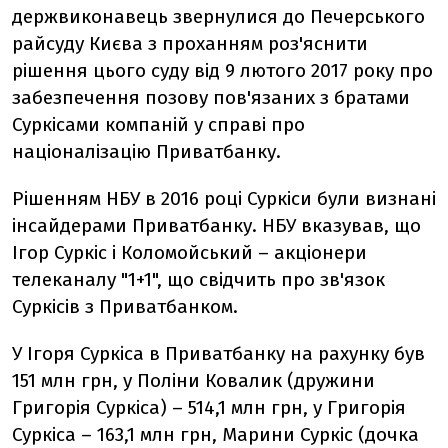
держвиконавець звернулися до Печерського
райсуду Києва з проханням роз'яснити
рішення цього суду від 9 лютого 2017 року про
забезпечення позову пов'язаних з братами
Суркісами компаній у справі про
націоналізацію Приватбанку.
Рішенням НБУ в 2016 році Суркіси були визнані
інсайдерами Приватбанку. НБУ вказував, що
Ігор Суркіс і Коломойський – акціонери
телеканалу "1+1", що свідчить про зв'язок
Суркісів з Приватбанком.
У Ігоря Суркіса в Приватбанку на рахунку був
151 млн грн, у Поліни Ковалик (дружини
Григорія Суркіса) – 514,1 млн грн, у Григорія
Суркіса – 163,1 млн грн, Марини Суркіс (дочка