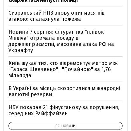
скаржаться на пусті полиці
Сизранський НПЗ знову опинився під
атакою: спалахнула пожежа
Новини 7 серпня: фігурантка "плівок
Міндіча" отримала посаду в
держпідприємстві, масована атака РФ на
Укрнафту
Київ шукає тих, хто відремонтує метро між
"Тараса Шевченко" і "Почайною" за 1,76
мільярда
В Україні за місяць скоротилися міжнародні
валютні резерви
НБУ покарав 21 фінустанову за порушення,
серед них Райффайзен
ВСІ НОВИНИ