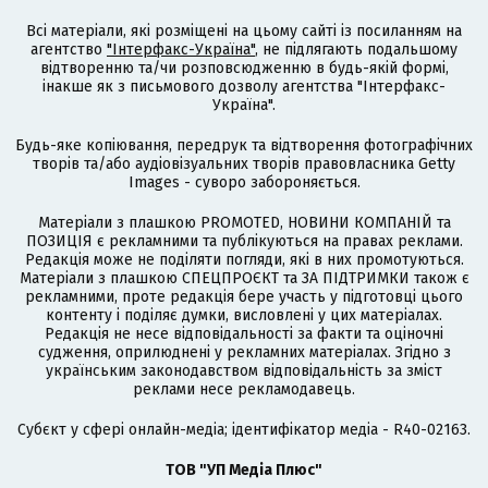
Всі матеріали, які розміщені на цьому сайті із посиланням на
агентство
"Інтерфакс-Україна"
, не підлягають подальшому
відтворенню та/чи розповсюдженню в будь-якій формі,
інакше як з письмового дозволу агентства "Інтерфакс-
Україна".
Будь-яке копіювання, передрук та відтворення фотографічних
творів та/або аудіовізуальних творів правовласника Getty
Images - суворо забороняється.
Матеріали з плашкою PROMOTED, НОВИНИ КОМПАНІЙ та
ПОЗИЦІЯ є рекламними та публікуються на правах реклами.
Редакція може не поділяти погляди, які в них промотуються.
Матеріали з плашкою СПЕЦПРОЄКТ та ЗА ПІДТРИМКИ також є
рекламними, проте редакція бере участь у підготовці цього
контенту і поділяє думки, висловлені у цих матеріалах.
Редакція не несе відповідальності за факти та оціночні
судження, оприлюднені у рекламних матеріалах. Згідно з
українським законодавством відповідальність за зміст
реклами несе рекламодавець.
Cубєкт у сфері онлайн-медіа; ідентифікатор медіа - R40-02163.
ТОВ "УП Медіа Плюс"