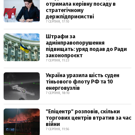
отримала керівну посаду в
стратегічному
держпідприємстві
7 СЕРПНЯ, 17:10
Штрафи за
адмінправопорушення
підвищать: уряд подав до Ради
законопроєкт
7 СЕРПНЯ, 11:23
Україна уразила шість суден
тіньового флоту РФ та 10
енерговузлів
7 СЕРПНЯ, 18:10
"Епіцентр" розповів, скільки
торгових центрів втратив за час
війни
7 СЕРПНЯ, 11:56