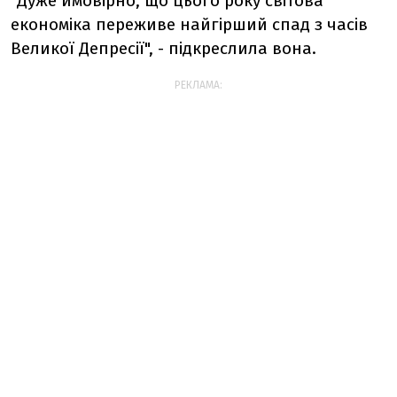
"Дуже ймовірно, що цього року світова
економіка переживе найгірший спад з часів
Великої Депресії", - підкреслила вона.
РЕКЛАМА: