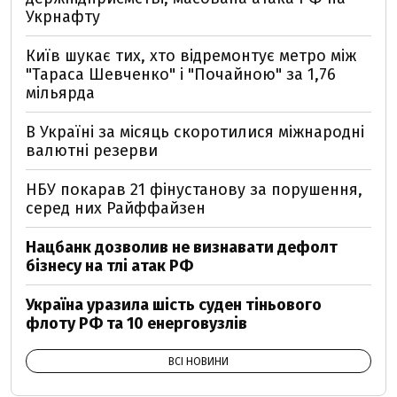
Укрнафту
Київ шукає тих, хто відремонтує метро між
"Тараса Шевченко" і "Почайною" за 1,76
мільярда
В Україні за місяць скоротилися міжнародні
валютні резерви
НБУ покарав 21 фінустанову за порушення,
серед них Райффайзен
Нацбанк дозволив не визнавати дефолт
бізнесу на тлі атак РФ
Україна уразила шість суден тіньового
флоту РФ та 10 енерговузлів
ВСІ НОВИНИ