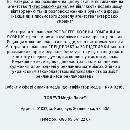
Всі матеріали, які розміщені на цьому сайті із посиланням на
агентство
"Інтерфакс-Україна"
, не підлягають подальшому
відтворенню та/чи розповсюдженню в будь-якій формі,
інакше як з письмового дозволу агентства "Інтерфакс-
Україна".
Матеріали з плашкою PROMOTED, НОВИНИ КОМПАНІЙ та
ПОЗИЦІЯ є рекламними та публікуються на правах реклами.
Редакція може не поділяти погляди, які в них промотуються.
Матеріали з плашкою СПЕЦПРОЄКТ та ЗА ПІДТРИМКИ також є
рекламними, проте редакція бере участь у підготовці цього
контенту і поділяє думки, висловлені у цих матеріалах.
Редакція не несе відповідальності за факти та оціночні
судження, оприлюднені у рекламних матеріалах. Згідно з
українським законодавством відповідальність за зміст
реклами несе рекламодавець.
Cубєкт у сфері онлайн-медіа; ідентифікатор медіа - R40-02163.
ТОВ "УП Медіа Плюс"
Адреса: 01032, м. Київ, вул. Жилянська, 48, 50А
Телефон: +380 95 641 22 07