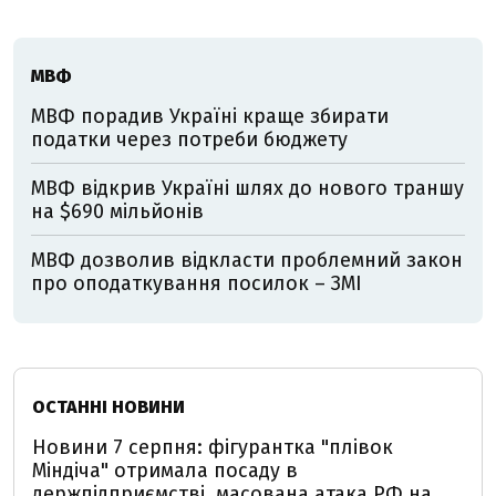
МВФ
МВФ порадив Україні краще збирати
податки через потреби бюджету
МВФ відкрив Україні шлях до нового траншу
на $690 мільйонів
МВФ дозволив відкласти проблемний закон
про оподаткування посилок – ЗМІ
ОСТАННІ НОВИНИ
Новини 7 серпня: фігурантка "плівок
Міндіча" отримала посаду в
держпідприємстві, масована атака РФ на