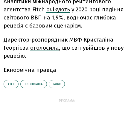
Аналітики міжнародного рейтингового
агентства Fitch
очікують
у 2020 році падіння
світового ВВП на 1,9%, водночас глибока
рецесія є базовим сценарієм.
Директор-розпорядник МВФ Кристаліна
Георгієва
оголосила
, що світ увійшов у нову
рецесію.
Екноомічна правда
СВІТ
ЕКОНОМІКА
МВФ
РЕКЛАМА: