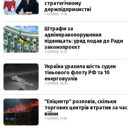
стратегічному
держпідприємстві
7 СЕРПНЯ, 17:10
Штрафи за
адмінправопорушення
підвищать: уряд подав до Ради
законопроєкт
7 СЕРПНЯ, 11:23
Україна уразила шість суден
тіньового флоту РФ та 10
енерговузлів
7 СЕРПНЯ, 18:10
"Епіцентр" розповів, скільки
торгових центрів втратив за час
війни
7 СЕРПНЯ, 11:56