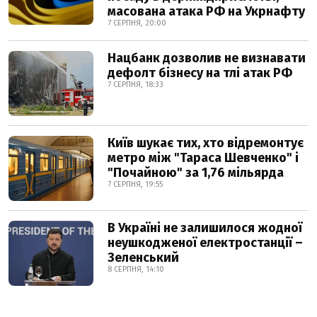
масована атака РФ на Укрнафту
7 СЕРПНЯ, 20:00
Нацбанк дозволив не визнавати
дефолт бізнесу на тлі атак РФ
7 СЕРПНЯ, 18:33
Київ шукає тих, хто відремонтує
метро між "Тараса Шевченко" і
"Почайною" за 1,76 мільярда
7 СЕРПНЯ, 19:55
В Україні не залишилося жодної
неушкодженої електростанції –
Зеленський
8 СЕРПНЯ, 14:10