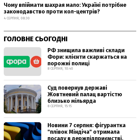
Чому впіймати шахрая мало: Україні потрібне
законодавство проти кол-центрів?
4 СЕРПНЯ, 08:30
ГОЛОВНЕ СЬОГОДНІ
РФ знищила важливі склади
Фори: клієнти скаржаться на
порожні полиці
8 СЕРПНЯ, 10:40
Суд повернув державі
Жовтневий палац вартістю
близько мільярда
8 СЕРПНЯ, 15:15
Новини 7 серпня: фігурантка
"плівок Міндіча" отримала
посаду в держпідприємстві,