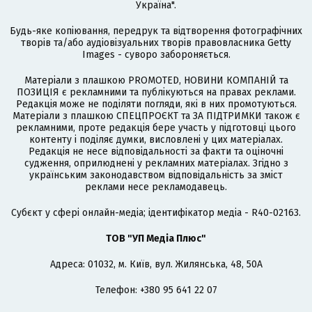
Україна".
Будь-яке копіювання, передрук та відтворення фотографічних
творів та/або аудіовізуальних творів правовласника Getty
Images - суворо забороняється.
Матеріали з плашкою PROMOTED, НОВИНИ КОМПАНІЙ та
ПОЗИЦІЯ є рекламними та публікуються на правах реклами.
Редакція може не поділяти погляди, які в них промотуються.
Матеріали з плашкою СПЕЦПРОЄКТ та ЗА ПІДТРИМКИ також є
рекламними, проте редакція бере участь у підготовці цього
контенту і поділяє думки, висловлені у цих матеріалах.
Редакція не несе відповідальності за факти та оціночні
судження, оприлюднені у рекламних матеріалах. Згідно з
українським законодавством відповідальність за зміст
реклами несе рекламодавець.
Cубєкт у сфері онлайн-медіа; ідентифікатор медіа - R40-02163.
ТОВ "УП Медіа Плюс"
Адреса: 01032, м. Київ, вул. Жилянська, 48, 50А
Телефон: +380 95 641 22 07