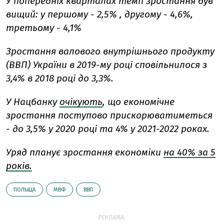
У попередніх кварталах темп зростання був
вищий: у першому - 2,5% , другому - 4,6%,
третьому - 4,1%
Зростання валового внутрішнього продукту
(ВВП) України в 2019-му році сповільнилося з
3,4% в 2018 році до 3,3%.
У Нацбанку
очікують
, що
економічне
зростання поступово прискорюватиметься
- до 3,5% у 2020 році та 4% у 2021-2022 роках.
Уряд планує зростання економіки
на 40% за 5
років.
ПОЛЬЩА
МВФ
ВВП
РЕКЛАМА: