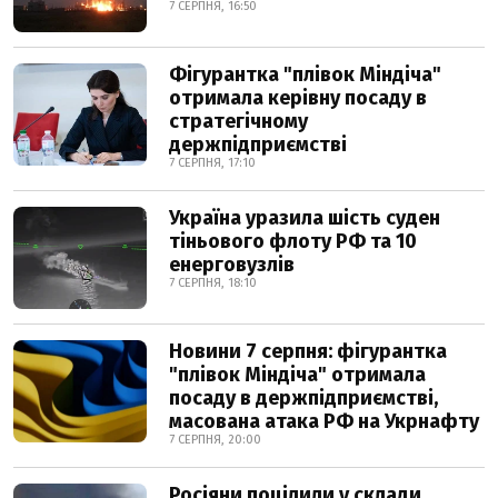
7 СЕРПНЯ, 16:50
Фігурантка "плівок Міндіча"
отримала керівну посаду в
стратегічному
держпідприємстві
7 СЕРПНЯ, 17:10
Україна уразила шість суден
тіньового флоту РФ та 10
енерговузлів
7 СЕРПНЯ, 18:10
Новини 7 серпня: фігурантка
"плівок Міндіча" отримала
посаду в держпідприємстві,
масована атака РФ на Укрнафту
7 СЕРПНЯ, 20:00
Росіяни поцілили у склади