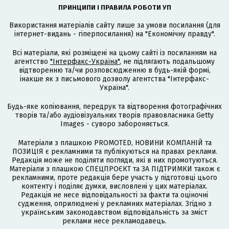
ПРИНЦИПИ І ПРАВИЛА РОБОТИ УП
Використання матеріалів сайту лише за умови посилання (для
інтернет-видань - гіперпосилання) на "Економічну правду".
Всі матеріали, які розміщені на цьому сайті із посиланням на
агентство
"Інтерфакс-Україна"
, не підлягають подальшому
відтворенню та/чи розповсюдженню в будь-якій формі,
інакше як з письмового дозволу агентства "Інтерфакс-
Україна".
Будь-яке копіювання, передрук та відтворення фотографічних
творів та/або аудіовізуальних творів правовласника Getty
Images - суворо забороняється.
Матеріали з плашкою PROMOTED, НОВИНИ КОМПАНІЙ та
ПОЗИЦІЯ є рекламними та публікуються на правах реклами.
Редакція може не поділяти погляди, які в них промотуються.
Матеріали з плашкою СПЕЦПРОЄКТ та ЗА ПІДТРИМКИ також є
рекламними, проте редакція бере участь у підготовці цього
контенту і поділяє думки, висловлені у цих матеріалах.
Редакція не несе відповідальності за факти та оціночні
судження, оприлюднені у рекламних матеріалах. Згідно з
українським законодавством відповідальність за зміст
реклами несе рекламодавець.