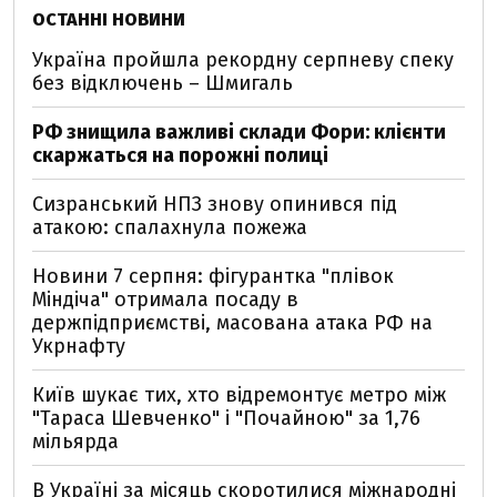
ОСТАННІ НОВИНИ
Україна пройшла рекордну серпневу спеку
без відключень – Шмигаль
РФ знищила важливі склади Фори: клієнти
скаржаться на порожні полиці
Сизранський НПЗ знову опинився під
атакою: спалахнула пожежа
Новини 7 серпня: фігурантка "плівок
Міндіча" отримала посаду в
держпідприємстві, масована атака РФ на
Укрнафту
Київ шукає тих, хто відремонтує метро між
"Тараса Шевченко" і "Почайною" за 1,76
мільярда
В Україні за місяць скоротилися міжнародні