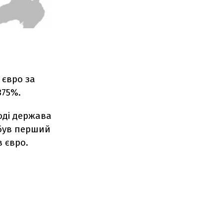
 євро за
375%.
оді держава
був перший
в євро.