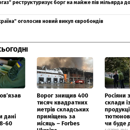
газ" реструктуризує борг на майже пів мільярда д
країна" оголосив новий викуп євробондів
СЬОГОДНІ
овʼязав
Ворог знищив 400
Росіяни
тисяч квадратних
склади і
метрів складських
продукці
и дані
приміщень за
тютюнови
18-60
місяць – Forbes
чи буде 