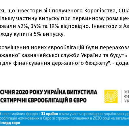
ся, що
інвестори зі Сполученого Королівства, США
ільшу частину випуску при первинному розміщенн
овили 42%, 34% та 19% відповідно. Інвестори з Азі
Сходу купили 5% випуску.
розміщення нових єврооблігацій були перерахов
жавної казначейської служби України та будуть
і для фінансування державного бюджету", - дода