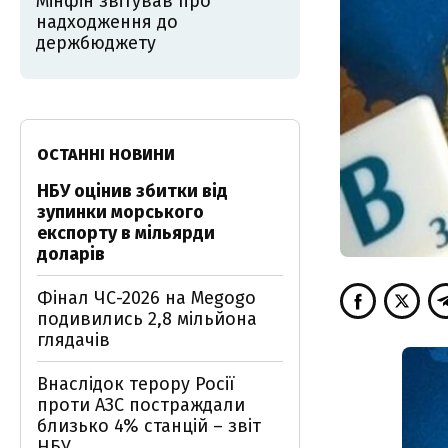
Мінфін звітував про
надходження до
держбюджету
ОСТАННІ НОВИНИ
НБУ оцінив збитки від
зупинки морського
експорту в мільярди
доларів
Фінал ЧС-2026 на Megogo
подивились 2,8 мільйона
глядачів
Внаслідок терору Росії
проти АЗС постраждали
близько 4% станцій – звіт
НБУ