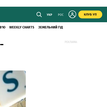
КЛУБ УП
УКР
РОС
В'Ю
WEEKLY CHARTS
ЗЕМЕЛЬНИЙ ГІД
-
РЕКЛАМА: