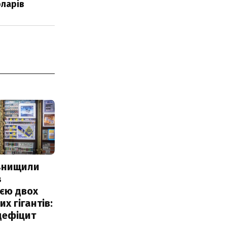
оларів
 знищили
з
єю двох
х гігантів:
дефіцит