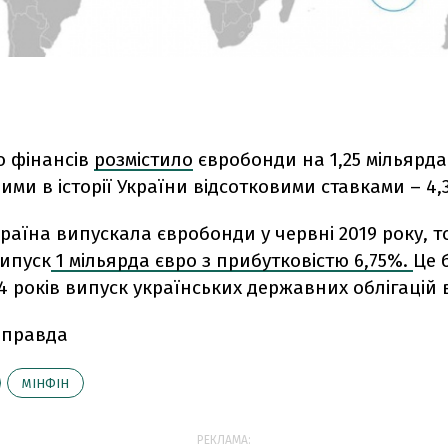
о фінансів
розмістило
євробонди на 1,25 мільярда
и в історії України відсотковими ставками – 4,
раїна випускала євробонди у червні 2019 року, т
випуск
1 мільярда євро з прибутковістю 6,75%.
Це 
14 років випуск українських державних облігацій 
 правда
МІНФІН
РЕКЛАМА: