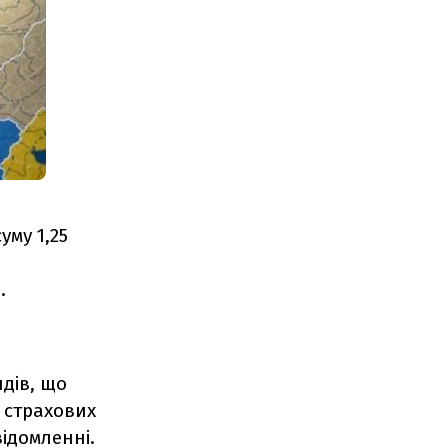
уму 1,25
.
ндів, що
і страхових
відомленні.