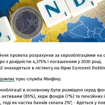
січня провела розрахунки за єврооблігаціями на с
ро з дохідністю 4,375% і погашенням у 2030 році,
ії знаходяться в лістингу на біржі Euronext Dublin
ідомляє
прес-служба Мінфіну.
врооблігації в основному були розміщені серед фо
активами (85%), хедж фондів (7%) та пенсійних 
, тоді як частка банків склала 2%", - йдеться у по