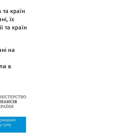
 та країн
і, їх
ї та країн
ані на
ли в