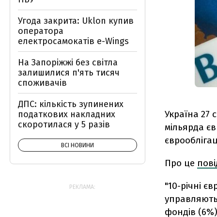
Угода закрита: Uklon купив
оператора
електросамокатів e-Wings
На Запоріжжі без світла
залишилися п'ять тисяч
споживачів
ДПС: кількість зупинених
Україна 27 
податкових накладних
скоротилася у 5 разів
мільярда єв
є
врооблігац
ВСІ НОВИНИ
Про це
пов
"10-річні є
РЕКЛАМА:
управляють 
фондів (6%)