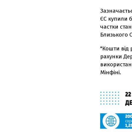
Зазначаєть
ЄС купили б
частки стан
Близького 
"Кошти від 
рахунки Дер
використан
Мінфіні.