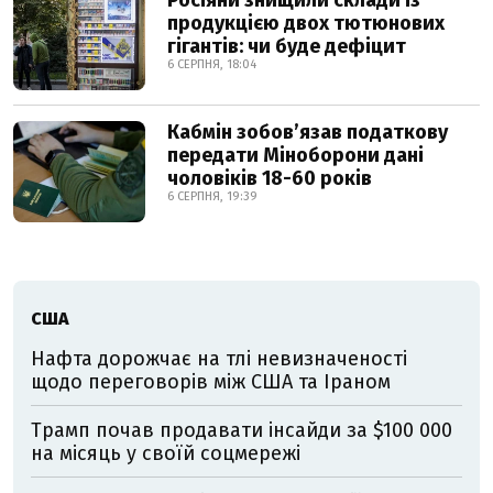
Росіяни знищили склади із
продукцією двох тютюнових
гігантів: чи буде дефіцит
6 СЕРПНЯ, 18:04
Кабмін зобовʼязав податкову
передати Міноборони дані
чоловіків 18-60 років
6 СЕРПНЯ, 19:39
США
Нафта дорожчає на тлі невизначеності
щодо переговорів між США та Іраном
Трамп почав продавати інсайди за $100 000
на місяць у своїй соцмережі