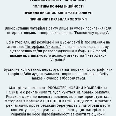
ПОЛІТИКА КОНФІДЕНЦІЙНОСТІ
ПРАВИЛА ВИКОРИСТАННЯ МАТЕРІАЛІВ УП
ПРИНЦИПИ І ПРАВИЛА РОБОТИ УП
Використання матеріалів сайту лише за умови посилання (для
інтернет-видань - гіперпосилання) на "Економічну правду".
Всі матеріали, які розміщені на цьому сайті із посиланням на
агентство
"Інтерфакс-Україна"
, не підлягають подальшому
відтворенню та/чи розповсюдженню в будь-якій формі,
інакше як з письмового дозволу агентства "Інтерфакс-
Україна".
Будь-яке копіювання, передрук та відтворення фотографічних
творів та/або аудіовізуальних творів правовласника Getty
Images - суворо забороняється.
Матеріали з плашкою PROMOTED, НОВИНИ КОМПАНІЙ та
ПОЗИЦІЯ є рекламними та публікуються на правах реклами.
Редакція може не поділяти погляди, які в них промотуються.
Матеріали з плашкою СПЕЦПРОЄКТ та ЗА ПІДТРИМКИ також є
рекламними, проте редакція бере участь у підготовці цього
контенту і поділяє думки, висловлені у цих матеріалах.
Редакція не несе відповідальності за факти та оціночні