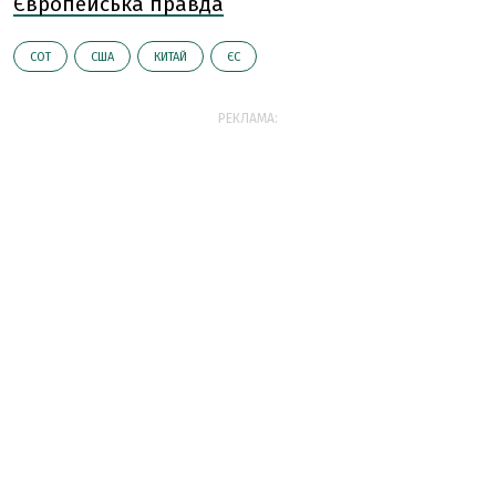
Європейська правда
СОТ
США
КИТАЙ
ЄС
РЕКЛАМА: