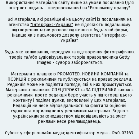
Використання матеріалів сайту лише за умови посилання (для
інтернет-видань - гіперпосилання) на "Економічну правду".
Всі матеріали, які розміщені на цьому сайті із посиланням на
агентство
"Інтерфакс-Україна"
, не підлягають подальшому
відтворенню та/чи розповсюдженню в будь-якій формі,
інакше як з письмового дозволу агентства "Інтерфакс-
Україна".
Будь-яке копіювання, передрук та відтворення фотографічних
творів та/або аудіовізуальних творів правовласника Getty
Images - суворо забороняється.
Матеріали з плашкою PROMOTED, НОВИНИ КОМПАНІЙ та
ПОЗИЦІЯ є рекламними та публікуються на правах реклами.
Редакція може не поділяти погляди, які в них промотуються.
Матеріали з плашкою СПЕЦПРОЄКТ та ЗА ПІДТРИМКИ також є
рекламними, проте редакція бере участь у підготовці цього
контенту і поділяє думки, висловлені у цих матеріалах.
Редакція не несе відповідальності за факти та оціночні
судження, оприлюднені у рекламних матеріалах. Згідно з
українським законодавством відповідальність за зміст
реклами несе рекламодавець.
Cубєкт у сфері онлайн-медіа; ідентифікатор медіа - R40-02163.