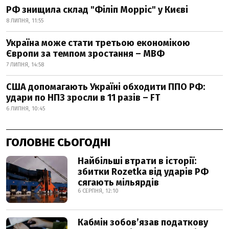
РФ знищила склад "Філіп Морріс" у Києві
8 ЛИПНЯ, 11:55
Україна може стати третьою економікою
Європи за темпом зростання – МВФ
7 ЛИПНЯ, 14:58
США допомагають Україні обходити ППО РФ:
удари по НПЗ зросли в 11 разів – FT
6 ЛИПНЯ, 10:45
ГОЛОВНЕ СЬОГОДНІ
Найбільші втрати в історії:
збитки Rozetka від ударів РФ
сягають мільярдів
6 СЕРПНЯ, 12:10
Кабмін зобовʼязав податкову