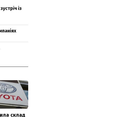
зустріч із
мпаніях
м
ила склад