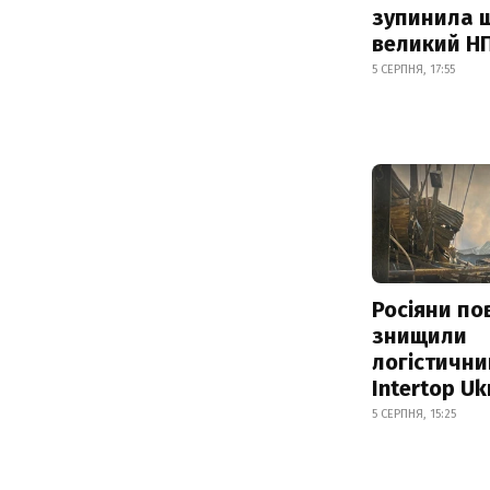
зупинила 
великий Н
5 СЕРПНЯ, 17:55
Росіяни по
знищили
логістични
Intertop Uk
5 СЕРПНЯ, 15:25