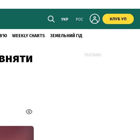
КЛУБ УП
УКР
РОС
В'Ю
WEEKLY CHARTS
ЗЕМЕЛЬНИЙ ГІД
івняти
РЕКЛАМА: