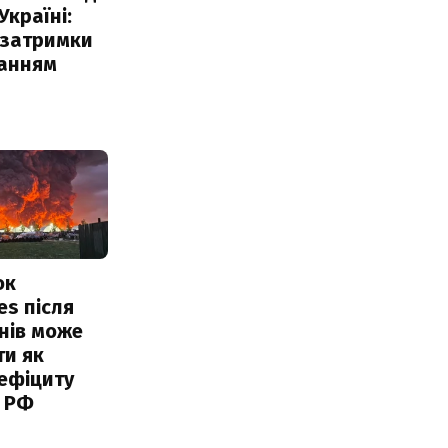
Україні:
 затримки
чанням
ок
es після
нів може
ти як
ефіциту
 РФ