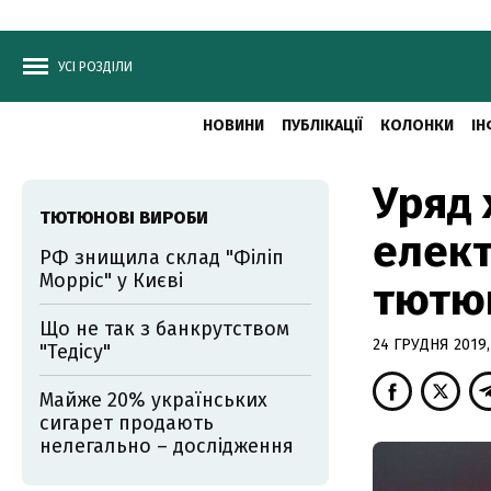
УСІ РОЗДІЛИ
НОВИНИ
ПУБЛІКАЦІЇ
КОЛОНКИ
ІН
Уряд 
ТЮТЮНОВІ ВИРОБИ
елект
РФ знищила склад "Філіп
Морріс" у Києві
тютю
Що не так з банкрутством
24 ГРУДНЯ 2019,
"Тедісу"
Майже 20% українських
сигарет продають
нелегально – дослідження