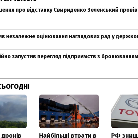
шення про відставку Свириденко Зеленський провів 
ив незалежне оцінювання наглядових рад у держко
ійно запустив перегляд підприємств з бронювання
СЬОГОДНІ
 дронів
Найбільші втрати в
РФ знищ