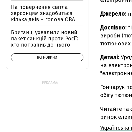
На повернення світла
херсонцям знадобиться
Джерело:
п
кілька днів – голова ОВА
Дослівно:
"
Британці ухвалили новий
вироби (тю
пакет санкцій проти Росії:
тютюнових з
хто потрапив до нього
Деталі:
Уряд
ВСІ НОВИНИ
на електрон
"електронне
РЕКЛАМА:
Гончарук п
обігу тютюн
Читайте та
ринок елек
Українська