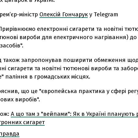
рем’єр-міністр
Олексій Гончарук
у Telegram
Прирівнюємо електронні сигарети та новітні тют
тюнові вироби для електричного нагрівання) до
асобів".
 також запропонував поширити обмеження щод
ні сигарети та новітні тютюнові вироби та забо
" паління в громадських місцях.
ояснив, що це "європейська практика у сфері ре
ових виробів".
кож:
А що там з "вейпами": Як в Україні планують
тронних сигарет
 правда