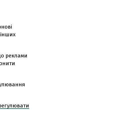
юнові
 інших
о реклами
ронити
гулювання
 регулювати