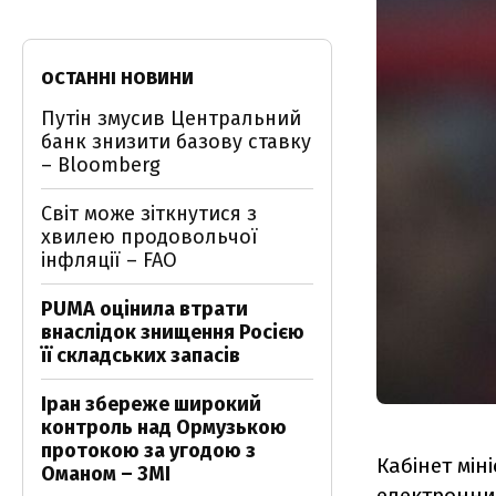
ОСТАННІ НОВИНИ
Путін змусив Центральний
банк знизити базову ставку
– Bloomberg
Світ може зіткнутися з
хвилею продовольчої
інфляції – FAO
PUMA оцінила втрати
внаслідок знищення Росією
її складських запасів
Іран збереже широкий
контроль над Ормузькою
протокою за угодою з
Кабінет мін
Оманом – ЗМІ
електронних