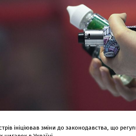
істрів ініціював зміни до законодавства, що регул
 цигарок в Україні.