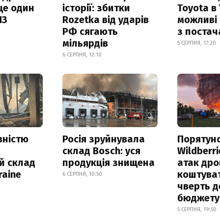
ще один
історії: збитки
Toyota в 
ПЗ
Rozetka від ударів
можливі
РФ сягають
з поста
мільярдів
5 СЕРПНЯ, 17:20
6 СЕРПНЯ, 12:10
вністю
Росія зруйнувала
Порятун
склад Bosch: уся
Wildberri
й склад
продукція знищена
атак дро
raine
коштува
6 СЕРПНЯ, 10:50
чверть д
бюджету
5 СЕРПНЯ, 19:50