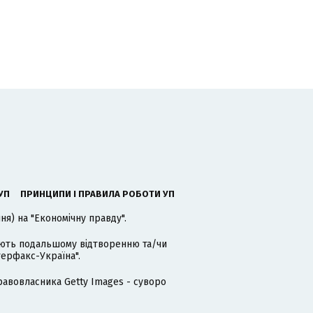
УП
ПРИНЦИПИ І ПРАВИЛА РОБОТИ УП
я) на "Економічну правду".
гають подальшому відтворенню та/чи
терфакс-Україна".
равовласника Getty Images - суворо