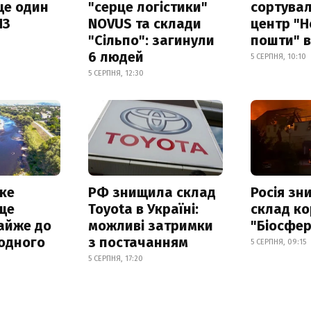
ще один
"серце логістики"
сортува
ПЗ
NOVUS та склади
центр "Н
"Сільпо": загинули
пошти" в
6 людей
5 СЕРПНЯ, 10:10
5 СЕРПНЯ, 12:30
ке
РФ знищила склад
Росія з
ще
Toyota в Україні:
склад ко
айже до
можливі затримки
"Біосфер
родного
з постачанням
5 СЕРПНЯ, 09:15
5 СЕРПНЯ, 17:20