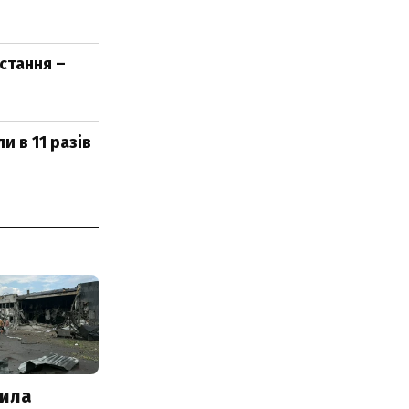
стання –
 в 11 разів
ила