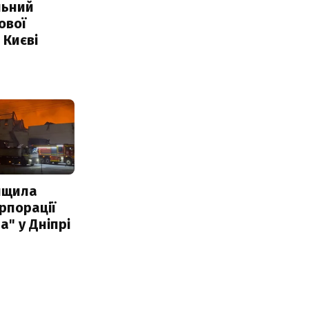
льний
ової
 Києві
нищила
рпорації
а" у Дніпрі