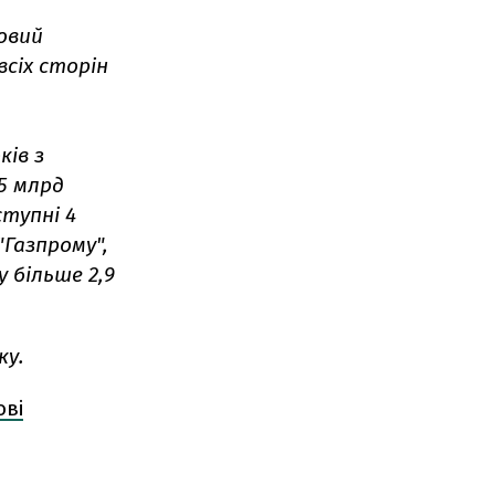
овий
всіх сторін
ків з
65 млрд
ступні 4
"Газпрому",
 більше 2,9
ку.
ові