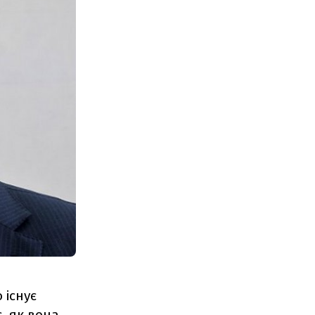
 існує
с, як вона