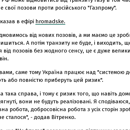
е свої позови проти російського "Газпрому".
сказав в ефірі
hromadske.
дмовимось від нових позовів, а ми маємо це зро
ишиться. А потім транзиту не буде, і виходить, щ
 від позовів без жодного сенсу, це є дуже велики
він.
вами, саме тому Україна працює над "системою д
ують або повністю приберуть цей ризик".
на така справа, і тому є ризик того, що навіть дом
сягнуті, вони не будуть реалізовані. Я сподіваюся
на робота, добросовісна робота з усіх сторін зро
е сталося", - додав Вітренко.