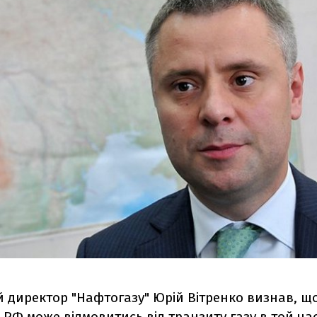
директор "Нафтогазу" Юрій Вітренко визнав, що
 РФ може відмовитись від транзиту газу
в той ча