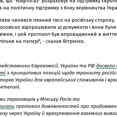
в, що "Нафтогаз" розраховує на підтримку європ
а на політичну підтримку з боку керівництва Укра
таки чинився певний тиск на російську сторону
осовісно відпрацювали ці документи і вони були
ижня, і цей протокол був впроваджений в життя,
ільки на папері", - сказав Вітренко.
редставники Єврокомісії, України та РФ
досягли
ті
з принципових позицій щодо транзиту російс
орію України для європейських споживачів і вр
ретензій.
ми переговорів у Мінську Росія та
писали
протокол домовленостей про продовжен
зу через Україну й врегулювання взаємних вимог