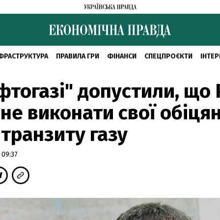
ФРАСТРУКТУРА
ПРАВИЛА ГРИ
ФІНАНСИ
СПЕЦПРОЄКТИ
ІНТЕР
фтогазі" допустили, що
не виконати свої обіця
транзиту газу
 09:37