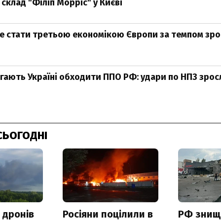
склад "Філіп Морріс" у Києві
е стати третьою економікою Європи за темпом зро
ають Україні обходити ППО РФ: удари по НПЗ зросли
СЬОГОДНІ
 дронів
Росіяни поцілили в
РФ знищ