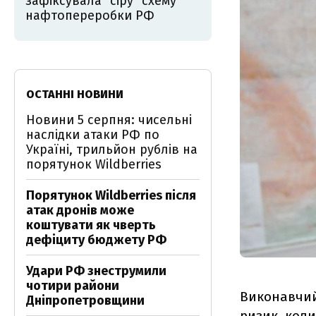
зафіксувала "сіру" схему
нафтопереробки РФ
ОСТАННІ НОВИНИ
Новини 5 серпня: чисельні
наслідки атаки РФ по
Україні, трильйон рублів на
порятунок Wildberries
Порятунок Wildberries після
атак дронів може
коштувати як чверть
дефіциту бюджету РФ
Удари РФ знеструмили
чотири райони
Виконавчий 
Дніпропетровщини
ризик, коли