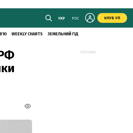
КЛУБ УП
УКР
РОС
В'Ю
WEEKLY CHARTS
ЗЕМЕЛЬНИЙ ГІД
 РФ
РЕКЛАМА:
нки