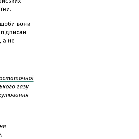
ейських
їни.
, щоби вони
 підписані
 а не
 остаточної
ького газу
егулювання
ня
.