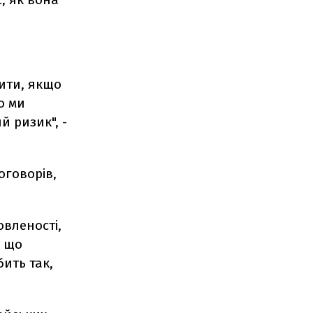
бити, якщо
о ми
й ризик", -
оговорів,
овленості,
, що
бить так,