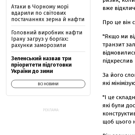
Атаки в Чорному морі
вже відклич
вдарили по світових
постачаннях зерна й нафти
Про це він 
Головний виробник нафти
"Якщо ми ві
Ірану загруз у боргах:
транзит зал
рахунки заморозили
відмовилися
Зеленський назвав три
підкреслив 
пріоритети підготовки
України до зими
За його сло
які мініміз
ВСІ НОВИНИ
"І це склад
які були до
РЕКЛАМА:
конструктив
щоб цього н