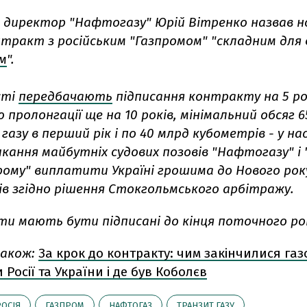
 директор "Нафтогазу" Юрій Вітренко назвав н
тракт з російським "Газпромом" "складним для 
м
".
сті
передбачають
підписання контракту на 5 ро
пролонгації ще на 10 років, мінімальний обсяг 
газу в перший рік і по 40 млрд кубометрів - у на
икання майбутніх судових позовів "Нафтогазу" і 
рому" виплатити Україні грошима до Нового року
ів згідно рішення Стокгольмського арбітражу.
ти мають бути підписані до кінця поточного ро
акож:
За крок до контракту: чим закінчилися газ
Росії та України і де був Коболєв
РОСІЯ
ГАЗПРОМ
НАФТОГАЗ
ТРАНЗИТ ГАЗУ