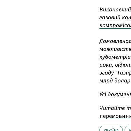
Виконавчий
газовий кон
компромісо
Домовлено
можливістю 
кубометрів 
роки, відкл
згоду "Газп
млрд долар
Усі докумен
Читайте т
перемовини 
УКРАЇНА