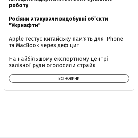
роботу
Росіяни атакували видобувні обʼєкти
"Укрнафти"
Apple тестує китайську пам'ять для iPhone
та MacBook через дефіцит
На найбільшому експортному центрі
залізної руди оголосили страйк
ВСІ НОВИНИ