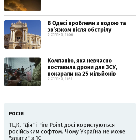
В Одесі проблеми з водою та
звʼязком після обстрілу
9 СЕРПНЯ, 11:00
Компанію, яка невчасно
поставила дрони для ЗСУ,
покарали на 25 мільйонів
9 СЕРПНЯ, 11:31
РОСІЯ
ТЦК, "Дія" і Fire Point досі користуються
російським софтом. Чому Україна не може
"злізти" з 1С