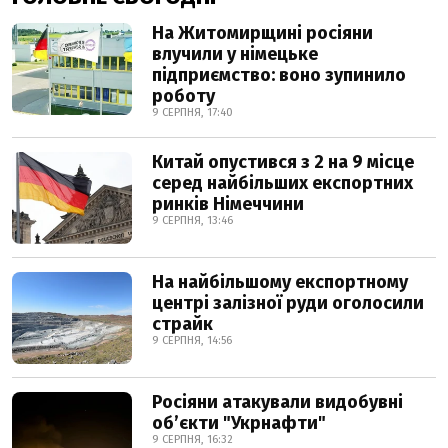
На Житомирщині росіяни
влучили у німецьке
підприємство: воно зупинило
роботу
9 СЕРПНЯ, 17:40
Китай опустився з 2 на 9 місце
серед найбільших експортних
ринків Німеччини
9 СЕРПНЯ, 13:46
На найбільшому експортному
центрі залізної руди оголосили
страйк
9 СЕРПНЯ, 14:56
Росіяни атакували видобувні
обʼєкти "Укрнафти"
9 СЕРПНЯ, 16:32