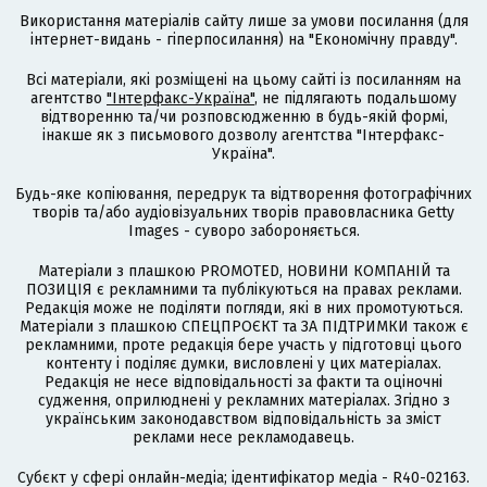
Використання матеріалів сайту лише за умови посилання (для
інтернет-видань - гіперпосилання) на "Економічну правду".
Всі матеріали, які розміщені на цьому сайті із посиланням на
агентство
"Інтерфакс-Україна"
, не підлягають подальшому
відтворенню та/чи розповсюдженню в будь-якій формі,
інакше як з письмового дозволу агентства "Інтерфакс-
Україна".
Будь-яке копіювання, передрук та відтворення фотографічних
творів та/або аудіовізуальних творів правовласника Getty
Images - суворо забороняється.
Матеріали з плашкою PROMOTED, НОВИНИ КОМПАНІЙ та
ПОЗИЦІЯ є рекламними та публікуються на правах реклами.
Редакція може не поділяти погляди, які в них промотуються.
Матеріали з плашкою СПЕЦПРОЄКТ та ЗА ПІДТРИМКИ також є
рекламними, проте редакція бере участь у підготовці цього
контенту і поділяє думки, висловлені у цих матеріалах.
Редакція не несе відповідальності за факти та оціночні
судження, оприлюднені у рекламних матеріалах. Згідно з
українським законодавством відповідальність за зміст
реклами несе рекламодавець.
Cубєкт у сфері онлайн-медіа; ідентифікатор медіа - R40-02163.