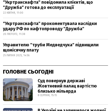
"Укртранснафта" повідомила клієнтів, що
"Дружба" готова до експлуатації
22 КВІТНЯ, 11:00
"Укртранснафта" прокоментувала наслідки
удару РФ по нафтопроводу "Дружба"
20 ЛЮТОГО, 11:38
Управителю "труби Медведчука" підвищили
щомісячну плату
25 ЛИПНЯ 2025, 14:56
ГОЛОВНЕ СЬОГОДНІ
Суд повернув державі
Жовтневий палац вартістю
близько мільярда
8 СЕРПНЯ, 15:15
В Україні не залишилося жодної