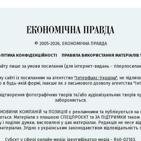
© 2005-2026, ЕКОНОМІЧНА ПРАВДА
ЛІТИКА КОНФІДЕНЦІЙНОСТІ
ПРАВИЛА ВИКОРИСТАННЯ МАТЕРІАЛІВ 
айту лише за умови посилання (для інтернет-видань - гіперпосиланн
му сайті із посиланням на агентство
"Інтерфакс-Україна"
, не підля
 будь-якій формі, інакше як з письмового дозволу агентства "Ін
відтворення фотографічних творів та/або аудіовізуальних творів п
забороняється.
НОВИНИ КОМПАНІЙ та ПОЗИЦІЯ є рекламними та публікуються на п
туються. Матеріали з плашкою СПЕЦПРОЄКТ та ЗА ПІДТРИМКИ також
 і поділяє думки, висловлені у цих матеріалах. Редакція не несе ві
атеріалах. Згідно з українським законодавством відповідальність 
Cубєкт у сфері онлайн-медіа; ідентифікатор медіа - R40-02163.