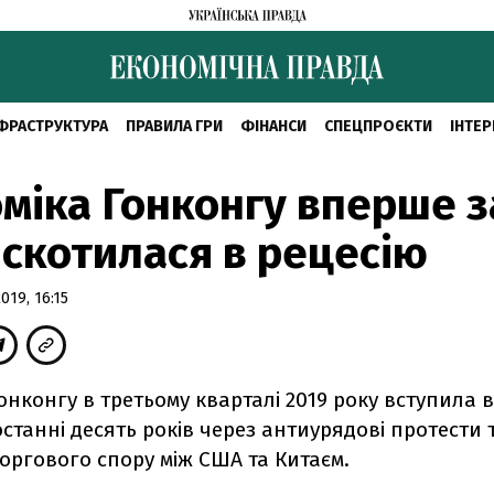
ФРАСТРУКТУРА
ПРАВИЛА ГРИ
ФІНАНСИ
СПЕЦПРОЄКТИ
ІНТЕР
міка Гонконгу вперше з
 скотилася в рецесію
19, 16:15
онконгу в третьому кварталі 2019 року вступила 
станні десять років через антиурядові протести 
оргового спору між США та Китаєм.