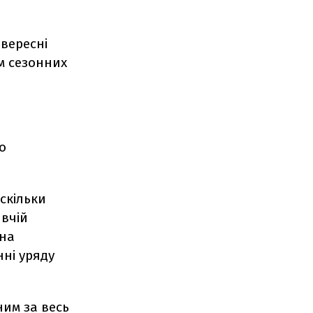
-вересні
м сезонних
о
скільки
ивчій
 на
нні уряду
ним за весь