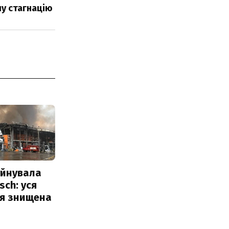
у стагнацію
уйнувала
sch: уся
ія знищена