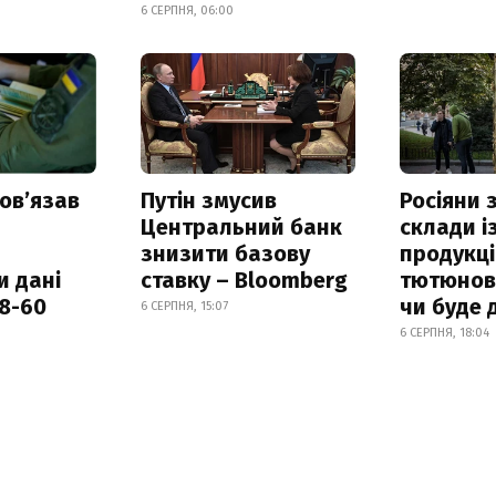
6 СЕРПНЯ, 06:00
овʼязав
Путін змусив
Росіяни
Центральний банк
склади і
знизити базову
продукці
и дані
ставку – Bloomberg
тютюнови
18-60
чи буде 
6 СЕРПНЯ, 15:07
6 СЕРПНЯ, 18:04