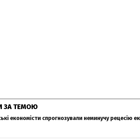
И ЗА ТЕМОЮ
ькі економісти спрогнозували неминучу рецесію е