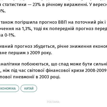
 статистики — 23% в річному вираженні. У верес
3%.
 також погіршила прогноз ВВП на поточний рік і
очення на 1,3%, тоді як попередній прогноз пере
а 0-1%.
ивний прогноз збудеться, річне зниження еконо
ане першим з 2009 року.
аналітики побоюються, що спад може бути сильн
 ніж під час світової фінансової кризи 2008-2009 
ипової пневмонії в 2003 році.
ЕКОНОМІКА
КИТАЙ
РЕКЛАМА: