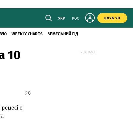
КЛУБ УП
УКР
РОС
В'Ю
WEEKLY CHARTS
ЗЕМЕЛЬНИЙ ГІД
а 10
РЕКЛАМА:
в рецесію
та