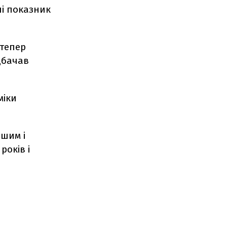
ні показник
 тепер
дбачав
міки
ішим і
років і