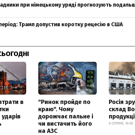
радники при німецькому уряді прогнозують подальш
період: Трамп допустив коротку рецесію в США
СЬОГОДНІ
втрати в
"Ринок пройде по
Росія зр
итки
краю". Чому
склад Bo
 ударів
дорожчає пальне і
продукц
ь
чи вистачить його
6 СЕРПНЯ, 10:50
на АЗС