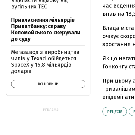
відкласти відмову від
час ведення
вугільних ТЕС
впав на 18,
Привласнення мільярдів
Приватбанку: справу
Влада міста
Коломойського скерували
очікує скор
до суду
зростання н
Мегазавод з виробництва
Якщо негат
чипів у Техасі обійдеться
SpaceX у 16,8 мільярдів
Гонконгу ст
доларів
При цьому 
ВСІ НОВИНИ
тривалішим,
епідемії ат
РЕКЛАМА:
РЕЦЕСІЯ