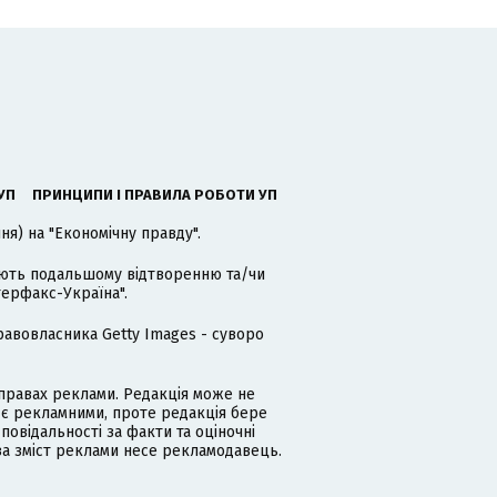
УП
ПРИНЦИПИ І ПРАВИЛА РОБОТИ УП
я) на "Економічну правду".
гають подальшому відтворенню та/чи
терфакс-Україна".
равовласника Getty Images - суворо
равах реклами. Редакція може не
 є рекламними, проте редакція бере
дповідальності за факти та оціночні
за зміст реклами несе рекламодавець.