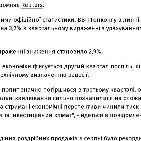
ідомляє
Reuters
.
ними офіційної статистики, ВВП Гонконгу в липні
 на 3,2% в квартальному вираженні з урахування
вираженні зниження становило 2,9%.
економіки фіксується другий квартал поспіль, щ
технічному визначенню рецесії.
 попит значно погіршився в третьому кварталі, о
ціальні хвилювання сильно позначилися на спож
 а стримані економічні перспективи чинили тиск
та інвестиційний клімат", - йдеться в повідомле
діння роздрібних продажів в серпні було рекорд