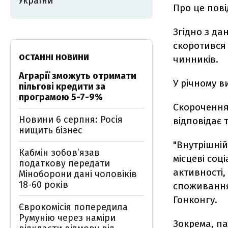
України
Про це пов
Згідно з да
скоротився
ОСТАННІ НОВИНИ
чинників.
Аграрії зможуть отримати
У річному 
пільгові кредити за
програмою 5-7-9%
Скорочення 
Новини 6 серпня: Росія
відповідає 
нищить бізнес
"Внутрішній
Кабмін зобовʼязав
місцеві со
податкову передати
активності,
Міноборони дані чоловіків
18-60 років
споживання 
Гонконгу.
Єврокомісія попередила
Румунію через наміри
Зокрема, па