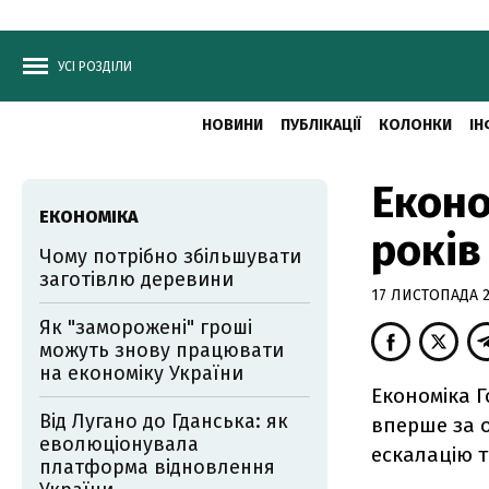
УСІ РОЗДІЛИ
НОВИНИ
ПУБЛІКАЦІЇ
КОЛОНКИ
ІН
Еконо
ЕКОНОМІКА
років
Чому потрібно збільшувати
заготівлю деревини
17 ЛИСТОПАДА 20
Як "заморожені" гроші
можуть знову працювати
на економіку України
Економіка Г
Від Лугано до Гданська: як
вперше за о
еволюціонувала
ескалацію т
платформа відновлення