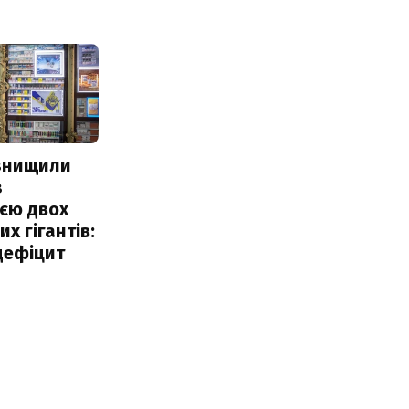
 знищили
з
єю двох
х гігантів:
дефіцит