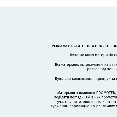
РЕКЛАМА НА САЙТІ
ПРО ПРОЄКТ
ПО
Використання матеріалів с
Всі матеріали, які розміщені на цьо
розповсюдженню в
Будь-яке копіювання, передрук та 
Матеріали з плашкою PROMOTED, 
поділяти погляди, які в них промо
участь у підготовці цього контенту
судження, оприлюднені у рекламних м