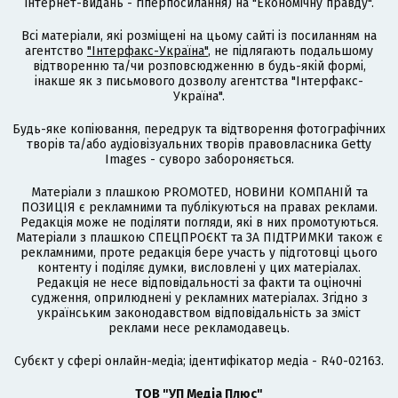
інтернет-видань - гіперпосилання) на "Економічну правду".
Всі матеріали, які розміщені на цьому сайті із посиланням на
агентство
"Інтерфакс-Україна"
, не підлягають подальшому
відтворенню та/чи розповсюдженню в будь-якій формі,
інакше як з письмового дозволу агентства "Інтерфакс-
Україна".
Будь-яке копіювання, передрук та відтворення фотографічних
творів та/або аудіовізуальних творів правовласника Getty
Images - суворо забороняється.
Матеріали з плашкою PROMOTED, НОВИНИ КОМПАНІЙ та
ПОЗИЦІЯ є рекламними та публікуються на правах реклами.
Редакція може не поділяти погляди, які в них промотуються.
Матеріали з плашкою СПЕЦПРОЄКТ та ЗА ПІДТРИМКИ також є
рекламними, проте редакція бере участь у підготовці цього
контенту і поділяє думки, висловлені у цих матеріалах.
Редакція не несе відповідальності за факти та оціночні
судження, оприлюднені у рекламних матеріалах. Згідно з
українським законодавством відповідальність за зміст
реклами несе рекламодавець.
Cубєкт у сфері онлайн-медіа; ідентифікатор медіа - R40-02163.
ТОВ "УП Медіа Плюс"