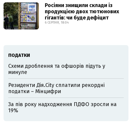
Росіяни знищили склади із
продукцією двох тютюнових
гігантів: чи буде дефіцит
6 СЕРПНЯ, 18:04
ПОДАТКИ
Схеми дроблення та офшорів підуть у
минуле
Резиденти Дія.City сплатили рекордні
податки – Мінцифри
За пів року надходження ПДФО зросли на
19%