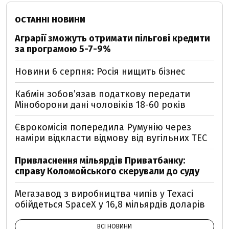
ОСТАННІ НОВИНИ
Аграрії зможуть отримати пільгові кредити
за програмою 5-7-9%
Новини 6 серпня: Росія нищить бізнес
Кабмін зобовʼязав податкову передати
Міноборони дані чоловіків 18-60 років
Єврокомісія попередила Румунію через
наміри відкласти відмову від вугільних ТЕС
Привласнення мільярдів Приватбанку:
справу Коломойського скерували до суду
Мегазавод з виробництва чипів у Техасі
обійдеться SpaceX у 16,8 мільярдів доларів
ВСІ НОВИНИ