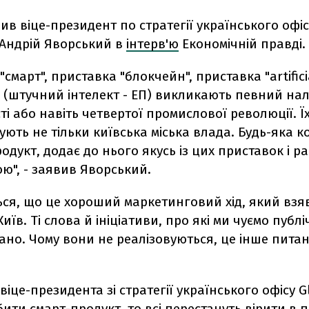
ив віце-президент по стратегії українського офіс
 Андрій Яворський в
інтерв'ю
Економічній правді.
"смарт", приставка "блокчейн", приставка "artifici
e" (штучний інтелект - ЕП) викликають певний нал
і або навіть четвертої промислової революції. Ї
ють не тільки київська міська влада. Будь-яка к
родукт, додає до нього якусь із цих приставок і р
ю", - заявив Яворський.
ься, що це хороший маркетинговий хід, який взя
иїв. Ті слова й ініціативи, про які ми чуємо публі
ано. Чому вони не реалізовуються, це інше питан
віце-президента зі стратегії українського офісу Gl
ити смарт-продукт, то всі перестануть вірити в 