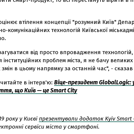
оцінює втілення концепції "розумний Київ" Депа
о-комунікаційних технологій Київської міськадмі
но.
рагуватися від просто впровадження технологій,
 інституційних проблем міста, я не бачу великих
змін в цьому напрямку за останній час", - сказав 
читайте в інтерв'ю:
Віце-президент GlobalLogic: 
ття, що Київ — це Smart City
19 року у Києві
презентували додаток Kyiv Smart 
ектронні сервіси міста у смартфоні.