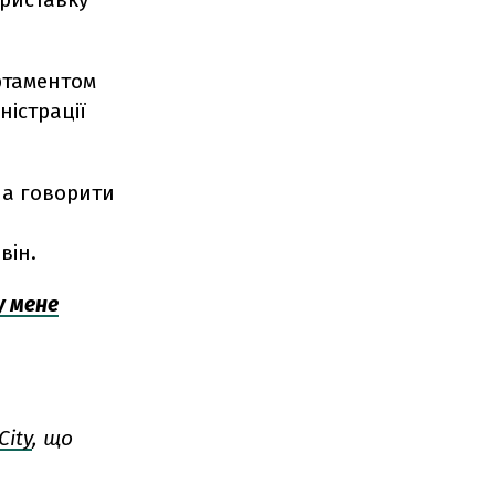
ртаментом
ністрації
 а говорити
він.
у мене
City
, що