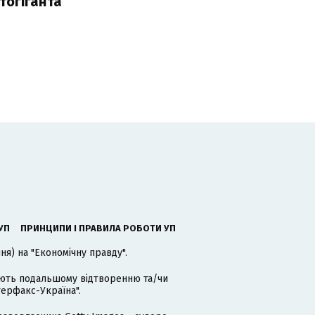
тогіганта
УП
ПРИНЦИПИ І ПРАВИЛА РОБОТИ УП
я) на "Економічну правду".
гають подальшому відтворенню та/чи
терфакс-Україна".