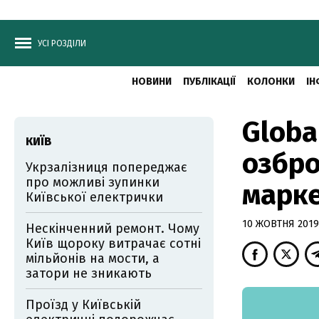
УСІ РОЗДІЛИ
НОВИНИ
ПУБЛІКАЦІЇ
КОЛОНКИ
ІН
Globa
КИЇВ
озбро
Укрзалізниця попереджає
про можливі зупинки
марке
Київської електрички
10 ЖОВТНЯ 2019,
Нескінченний ремонт. Чому
Київ щороку витрачає сотні
мільйонів на мости, а
затори не зникають
Проїзд у Київській