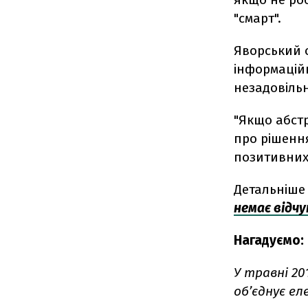
"смарт".
Яворський 
інформаційн
незадовіль
"Якщо абст
про рішення
позитивних 
Детальніше 
немає відчу
Нагадуємо:
У травні 20
об’єднує
ел