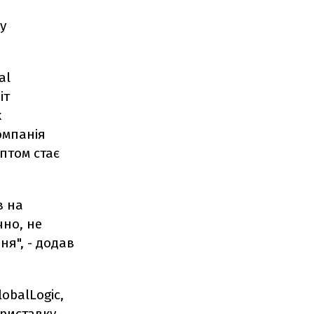
у
al
іт
х
омпанія
аптом стає
в на
чно, не
ня", - додав
obalLogic,
приставку