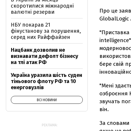
скоротилися міжнародні
Про це заяв
валютні резерви
GlobalLogic
НБУ покарав 21
фінустанову за порушення,
"Приставка 
серед них Райффайзен
intelligenc
модерновост
Нацбанк дозволив не
використову
визнавати дефолт бізнесу
на тлі атак РФ
бере свій п
інноваційно
Україна уразила шість суден
тіньового флоту РФ та 10
"Мені здаєт
енерговузлів
озброєння К
ВСІ НОВИНИ
звучать пог
він.
За словами 
РЕКЛАМА:
якщо не роб