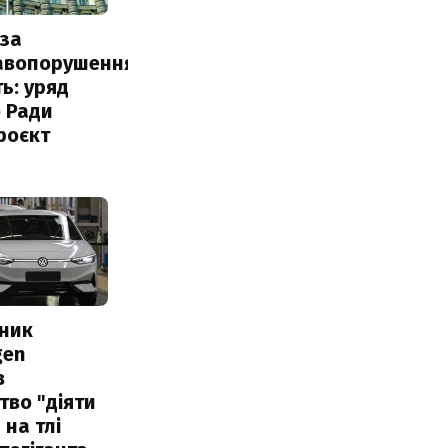
за
авопорушення
ь: уряд
 Ради
роєкт
сник
gen
в
тво "діяти
 на тлі