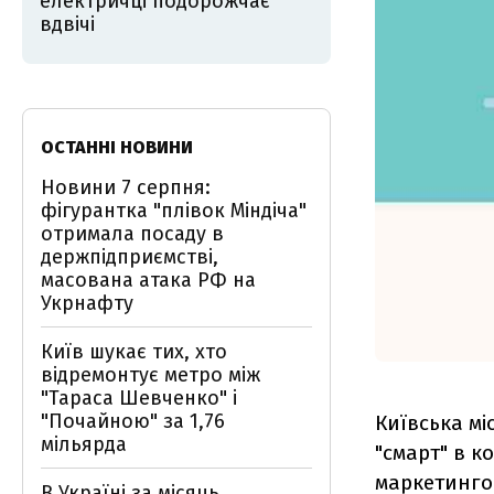
електричці подорожчає
вдвічі
ОСТАННІ НОВИНИ
Новини 7 серпня:
фігурантка "плівок Міндіча"
отримала посаду в
держпідприємстві,
масована атака РФ на
Укрнафту
Київ шукає тих, хто
відремонтує метро між
"Тараса Шевченко" і
"Почайною" за 1,76
Київська мі
мільярда
"смарт" в к
маркетингов
В Україні за місяць