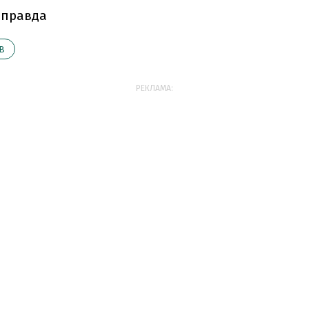
 правда
В
РЕКЛАМА: