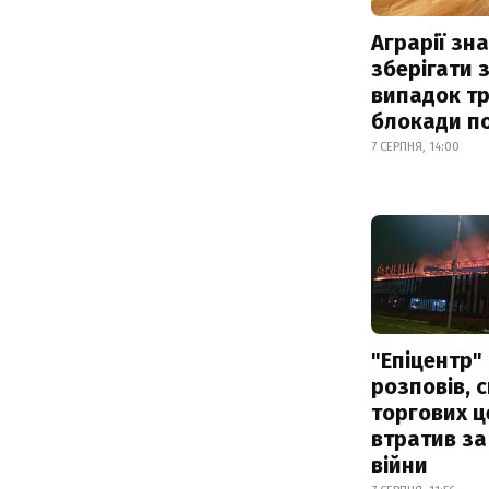
Аграрії зн
зберігати 
випадок т
блокади по
7 СЕРПНЯ, 14:00
"Епіцентр"
розповів, 
торгових ц
втратив за
війни