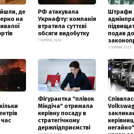
айшли, де
РФ атакувала
Штрафи 
зерно на
Укрнафту: компанія
адмінпр
ривалої
втратила суттєві
підвищат
ртів
обсяги видобутку
подав до
законоп
7 СЕРПНЯ, 16:50
7 СЕРПНЯ, 11:23
Фігурантка "плівок
Співвла
скільки
Міндіча" отримала
Volkswa
ентрів
керівну посаду в
заклика
 час
стратегічному
керівниц
держпідприємстві
негайно"