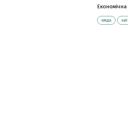
Економічна
КМДА
КИЇ