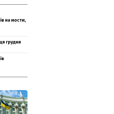
ів на мости,
ця грудня
ів