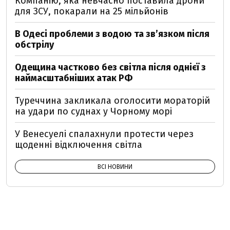
Компанію, яка невчасно поставила дрони
для ЗСУ, покарали на 25 мільйонів
В Одесі проблеми з водою та звʼязком після
обстрілу
Одещина частково без світла після однієї з
наймасштабніших атак РФ
Туреччина закликала оголосити мораторій
на удари по суднах у Чорному морі
У Венесуелі спалахнули протести через
щоденні відключення світла
ВСІ НОВИНИ