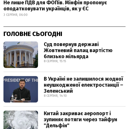
Не лише ПДВ для ФОПів. Мінфін пропонує
оподатковувати українців, як у ЄС
3 СЕРПНЯ, 06:00
ГОЛОВНЕ СЬОГОДНІ
Суд повернув державі
Жовтневий палац вартістю
близько мільярда
8 СЕРПНЯ, 15:15
В Україні не залишилося жодної
неушкодженої електростанції –
Зеленський
8 СЕРПНЯ, 14:10
Китай закриває аеропорт і
зупиняє потяги через тайфун
"Дельфін"