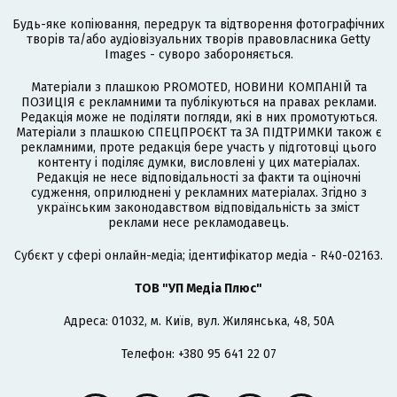
Будь-яке копіювання, передрук та відтворення фотографічних
творів та/або аудіовізуальних творів правовласника Getty
Images - суворо забороняється.
Матеріали з плашкою PROMOTED, НОВИНИ КОМПАНІЙ та
ПОЗИЦІЯ є рекламними та публікуються на правах реклами.
Редакція може не поділяти погляди, які в них промотуються.
Матеріали з плашкою СПЕЦПРОЄКТ та ЗА ПІДТРИМКИ також є
рекламними, проте редакція бере участь у підготовці цього
контенту і поділяє думки, висловлені у цих матеріалах.
Редакція не несе відповідальності за факти та оціночні
судження, оприлюднені у рекламних матеріалах. Згідно з
українським законодавством відповідальність за зміст
реклами несе рекламодавець.
Cубєкт у сфері онлайн-медіа; ідентифікатор медіа - R40-02163.
ТОВ "УП Медіа Плюс"
Адреса: 01032, м. Київ, вул. Жилянська, 48, 50А
Телефон: +380 95 641 22 07