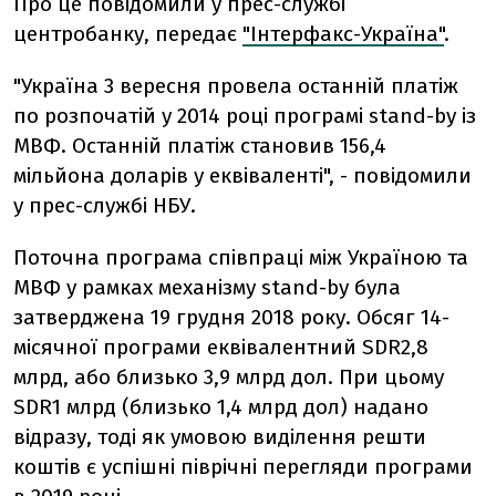
Про це повідомили у прес-службі
центробанку, передає
"Інтерфакс-Україна"
.
"Україна 3 вересня провела останній платіж
по розпочатій у 2014 році програмі stand-by із
МВФ. Останній платіж становив 156,4
мільйона доларів у еквіваленті", - повідомили
у прес-службі НБУ.
Поточна програма співпраці між Україною та
МВФ у рамках механізму stand-by була
затверджена 19 грудня 2018 року. Обсяг 14-
місячної програми еквівалентний SDR2,8
млрд, або близько 3,9 млрд дол. При цьому
SDR1 млрд (близько 1,4 млрд дол) надано
відразу, тоді як умовою виділення решти
коштів є успішні піврічні перегляди програми