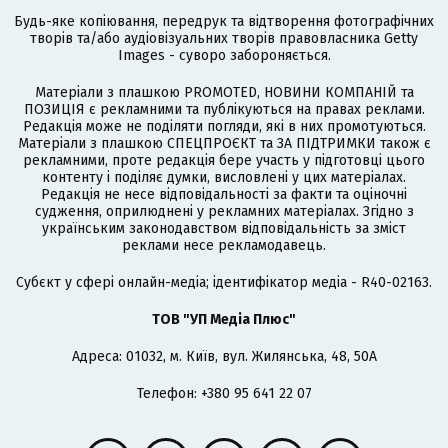
Будь-яке копіювання, передрук та відтворення фотографічних
творів та/або аудіовізуальних творів правовласника Getty
Images - суворо забороняється.
Матеріали з плашкою PROMOTED, НОВИНИ КОМПАНІЙ та
ПОЗИЦІЯ є рекламними та публікуються на правах реклами.
Редакція може не поділяти погляди, які в них промотуються.
Матеріали з плашкою СПЕЦПРОЄКТ та ЗА ПІДТРИМКИ також є
рекламними, проте редакція бере участь у підготовці цього
контенту і поділяє думки, висловлені у цих матеріалах.
Редакція не несе відповідальності за факти та оціночні
судження, оприлюднені у рекламних матеріалах. Згідно з
українським законодавством відповідальність за зміст
реклами несе рекламодавець.
Cубєкт у сфері онлайн-медіа; ідентифікатор медіа - R40-02163.
ТОВ "УП Медіа Плюс"
Адреса: 01032, м. Київ, вул. Жилянська, 48, 50А
Телефон: +380 95 641 22 07