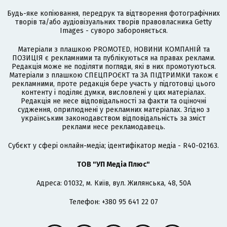
Будь-яке копіювання, передрук та відтворення фотографічних
творів та/або аудіовізуальних творів правовласника Getty
Images - суворо забороняється.
Матеріали з плашкою PROMOTED, НОВИНИ КОМПАНІЙ та
ПОЗИЦІЯ є рекламними та публікуються на правах реклами.
Редакція може не поділяти погляди, які в них промотуються.
Матеріали з плашкою СПЕЦПРОЄКТ та ЗА ПІДТРИМКИ також є
рекламними, проте редакція бере участь у підготовці цього
контенту і поділяє думки, висловлені у цих матеріалах.
Редакція не несе відповідальності за факти та оціночні
судження, оприлюднені у рекламних матеріалах. Згідно з
українським законодавством відповідальність за зміст
реклами несе рекламодавець.
Cубєкт у сфері онлайн-медіа; ідентифікатор медіа - R40-02163.
ТОВ "УП Медіа Плюс"
Адреса: 01032, м. Київ, вул. Жилянська, 48, 50А
Телефон: +380 95 641 22 07