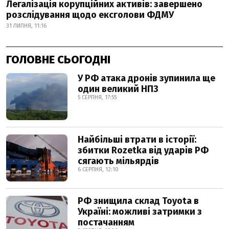
Легалізація корупційних активів: завершено
розслідування щодо ексголови ФДМУ
31 ЛИПНЯ, 11:16
ГОЛОВНЕ СЬОГОДНІ
У РФ атака дронів зупинила ще
один великий НПЗ
5 СЕРПНЯ, 17:55
Найбільші втрати в історії:
збитки Rozetka від ударів РФ
сягають мільярдів
6 СЕРПНЯ, 12:10
РФ знищила склад Toyota в
Україні: можливі затримки з
постачанням