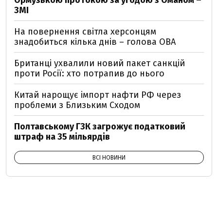
Ормузькою протокою за угодою з Оманом –
ЗМІ
На повернення світла херсонцям
знадобиться кілька днів – голова ОВА
Британці ухвалили новий пакет санкцій
проти Росії: хто потрапив до нього
Китай нарощує імпорт нафти РФ через
проблеми з Близьким Сходом
Полтавському ГЗК загрожує податковий
штраф на 35 мільярдів
ВСІ НОВИНИ