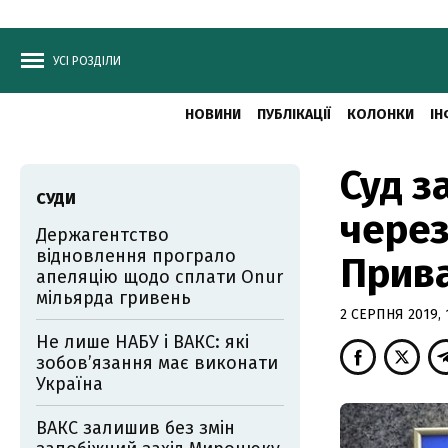
УСІ РОЗДІЛИ
НОВИНИ
ПУБЛІКАЦІЇ
КОЛОНКИ
ІН
Суд з
СУДИ
через
Держагентство
відновлення програло
Прив
апеляцію щодо сплати Onur
мільярда гривень
2 СЕРПНЯ 2019, 
Не лише НАБУ і ВАКС: які
зобов’язання має виконати
Україна
ВАКС залишив без змін