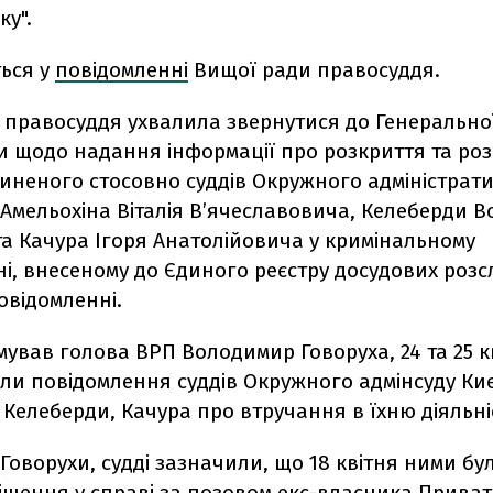
у".
ться у
повідомленні
Вищої ради правосуддя.
 правосуддя ухвалила звернутися до Генерально
и щодо надання інформації про розкриття та ро
иненого стосовно суддів Окружного адміністрат
 Амельохіна Віталія В’ячеславовича, Келеберди 
а Качура Ігоря Анатолійовича у кримінальному
, внесеному до Єдиного реєстру досудових розсл
овідомленні.
ував голова ВРП Володимир Говоруха, 24 та 25 к
ли повідомлення суддів Окружного адмінсуду Ки
 Келеберди, Качура про втручання в їхню діяльні
Говорухи, судді зазначили, що 18 квітня ними бу
ішення у справі за позовом екс-власника Прива