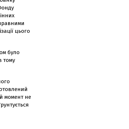
 Фонду
цінних
иправними
зації цього
ом було
в тому
ного
готовлений
той момент не
ґрунтується