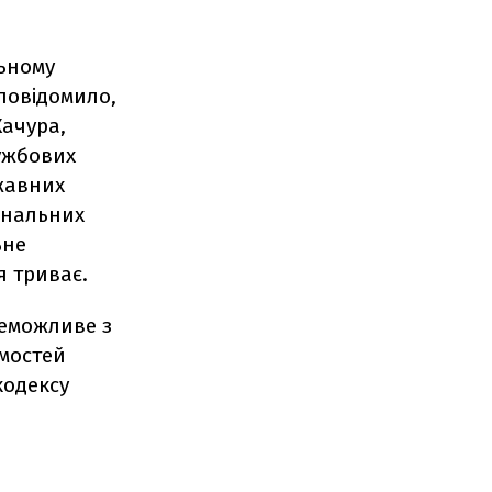
льному
повідомило,
Качура,
ужбових
ржавних
мінальних
ьне
я триває.
неможливе з
омостей
кодексу