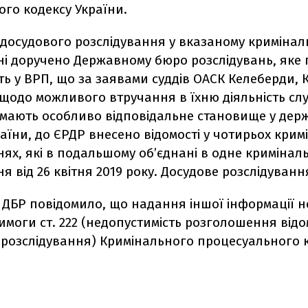
го кодексу України.
 досудового розслідування у вказаному криміна
і доручено Державному бюро розслідувань, яке 
 у ВРП, що за заявами суддів ОАСК Келеберди, 
 щодо можливого втручання в їхню діяльність сл
аймають особливо відповідальне становище у де
аїни, до ЄРДР внесено відомості у чотирьох кри
ях, які в подальшому об’єднані в одне кримінал
 від 26 квітня 2019 року. Досудове розслідуванн
м ДБР повідомило, що надання іншої інформації 
имоги ст. 222 (недопустимість розголошення від
 розслідування) Кримінального процесуального 