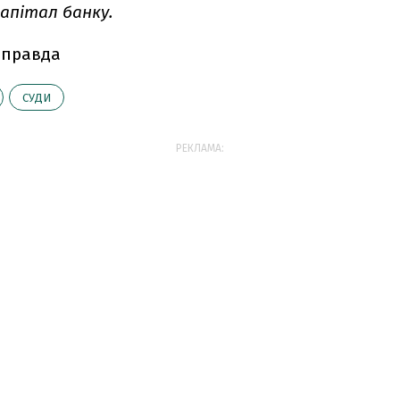
апітал банку.
 правда
СУДИ
РЕКЛАМА: