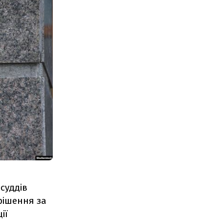
суддів
рішення за
ії