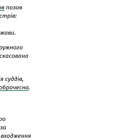
ив
позов
стрів:
жави.
ружного
 скасована
я суддів,
оброчесна
.
ро
 за
 входження