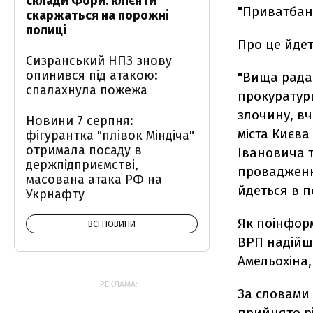
склади Фори: клієнти
"Приватбанк
скаржаться на порожні
полиці
Про це йде
Сизранський НПЗ знову
опинився під атакою:
"Вища рада
спалахнула пожежа
прокуратур
злочину, вч
Новини 7 серпня:
міста Києва
фігурантка "плівок Міндіча"
отримала посаду в
Івановича т
держпідприємстві,
провадженні
масована атака РФ на
йдеться в п
Укрнафту
Як поінформ
ВСІ НОВИНИ
ВРП надійш
Амельохіна,
РЕКЛАМА:
За словами 
прийнято р