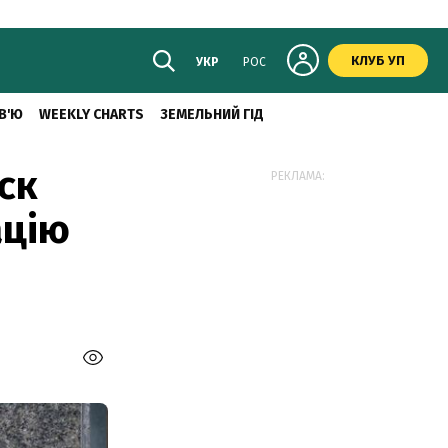
КЛУБ УП
УКР
РОС
В'Ю
WEEKLY CHARTS
ЗЕМЕЛЬНИЙ ГІД
ск
РЕКЛАМА:
ацію