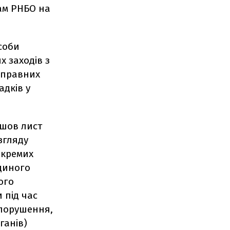
нам РНБО на
соби
х заходів з
иправних
адків у
йшов лист
згляду
окремих
диного
ого
 під час
опорушення,
ганів)