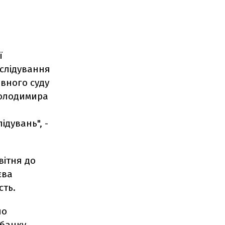
ї
зслідування
ивного суду
Володимира
ідувань", -
вітня до
єва
сть.
ло
тбанку