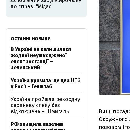
запобіжний захід Миронюку
по справі "Мідас"
ОСТАННІ НОВИНИ
В Україні не залишилося
жодної неушкодженої
електростанції –
Зеленський
Україна уразила ще два НПЗ
у Росії – Генштаб
Україна пройшла рекордну
серпневу спеку без
Вищі посадо
відключень – Шмигаль
Окружного а
РФ знищила важливі
позовом Іго