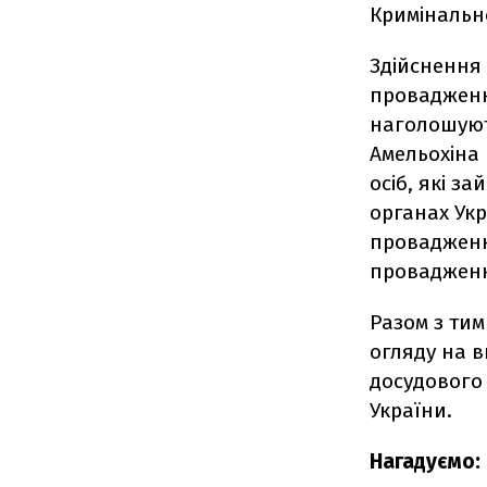
Кримінально
Здійснення
провадженн
наголошують
Амельохіна
осіб, які з
органах Укр
провадженн
провадження
Разом з ти
огляду на в
досудового
України.
Нагадуємо: