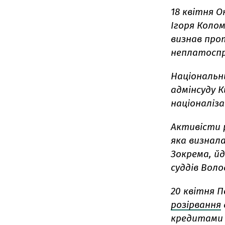
18 квітня 
Ігоря Колом
визнав про
неплатоспр
Національн
адмінсуду К
націоналіз
Активісти р
яка визнал
Зокрема, йд
суддів Вол
20 квітня П
розірвання
кредитами 