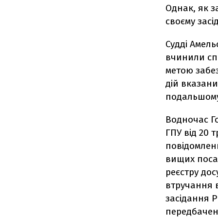
Однак, як з
своєму засі
Судді Амель
вчинили спр
метою забез
дій вказани
подальшому
Водночас Г
ГПУ від 20 
повідомлень
вищих поса
реєстру дос
втручання в
засідання 
передбачено