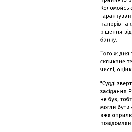
Коломойсько
гарантуванн
паперів та
рішення від
банку.
Того ж дня
скликане те
числі, оцін
"Судді звер
засідання 
не був, тобт
могли бути 
вже оприлю
повідомленн