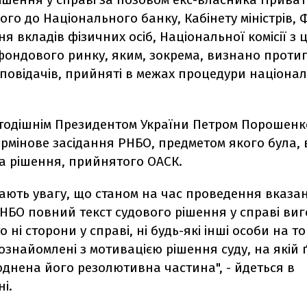
го до Національного банку, Кабінету міністрів,
я вкладів фізичних осіб, Національної комісії з 
 фондового ринку, яким, зокрема, визнано прот
повідачів, прийняті в межах процедури націоналі
 тодішнім Президентом України Петром Порошенк
рмінове засідання РНБО, предметом якого була, 
ка рішення, прийнятого ОАСК.
тають увагу, що станом на час проведення вказа
РНБО повний текст судового рішення у справі ви
о ні сторони у справі, ні будь-які інші особи на 
ознайомлені з мотивацією рішення суду, на якій 
днена його резолютивна частина", - йдеться в
і.