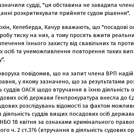
азначили судді, "ця обставина не завадила чле
данні розкритикувати прийняте судом рішення".
охін, Келеберда, Качур вважають, що "посадові о
обу тиску на них, а тому просять вжити реальни
печення їхнього захисту від свавільних та прот
х осіб та унеможливлення повторення таких вип
".
оворуха повідомив, що на запит члена ВРП наді
травня, у якому зазначено, що за результатами ро
 суддів ОАСК щодо втручання в їхню діяльність 
дових осіб держави Генпрокуратура внесла до Є
удових розслідувань відомості за фактом можлив
 діяльність суддів вищих посадових осіб держави
РНБО 18 квітня за ознаками кримінального прав
го ч. 2 ст.376 (втручання в діяльність судових ор