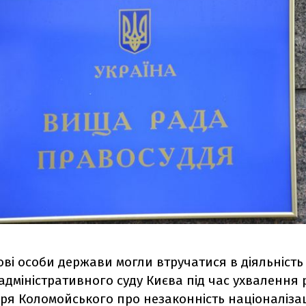
ві особи держави могли втручатися в діяльність 
дміністративного суду Києва під час ухвалення 
ря Коломойського про незаконність націоналізац