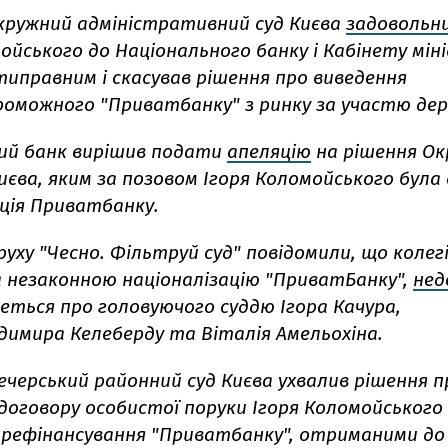
Окружний адміністративний суд Києва
задовольн
ойського до Національного банку і Кабінету міні
типравним і скасував рішення про виведення
оможного "Приватбанку" з ринку за участю дер
ий банк вирішив подати
апеляцію
на рішення Ок
иєва, яким за позовом Ігоря Коломойського була
ація Приватбанку.
уху "Чесно. Фільтруй суд" повідомили, що колегі
а незаконною націоналізацію "ПриватБанку",
нед
еться про головуючого суддю Ігора Качура,
одимира Келеберду та Віталія Амельохіна.
ечерський районний суд Києва ухвалив рішення п
договору особистої поруки Ігоря Коломойського
рефінансування "Приватбанку", отриманими до