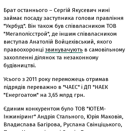
Брат останнього – Сергій Якусевич нині
займає посаду заступника голови правління
"Укрбуд". Він також був співвласником ТОВ
"Мегаполісстрой", де іншим співвласником
виступав Анатолій Войцехівський, якого
правоохоронці
звинувачують
в самовільному
захопленні ділянок та незаконному
будівництві.
Усього з 2011 року переможець отримав
підрядів переважно в "ЧАЕС" і ДП "НАЕК
"Енергоатом" на 3,65 млрд грн.
Єдиним конкурентом було ТОВ "ЮТЕМ-
Інжиніринг" Андрія Стального, Юрія Маковія,
Владислава Багірова, Руслана Свінціцького,