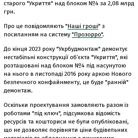
старого "Укриття" над блоком №4 за 2,08 млрд
грн.
Про це повідомляють "
Наші гроші
" з
посиланням на систему
"Прозорро"
.
До кінця 2023 року "Укрбудмонтаж" демонтує
нестабільні конструкції об’єкта "Укриття", які
розташовані над блоком №4 під насунутою
на нього в листопаді 2016 року аркою Нового
безпечного конфайнменту, це буде "ранній"
демонтаж.
Оскільки проектування замовляють разом із
роботами "під ключ", підсумкова відомість
ресурсів та кошториси не були опубліковані,
що не дозволяє порівняти ціни будівельних