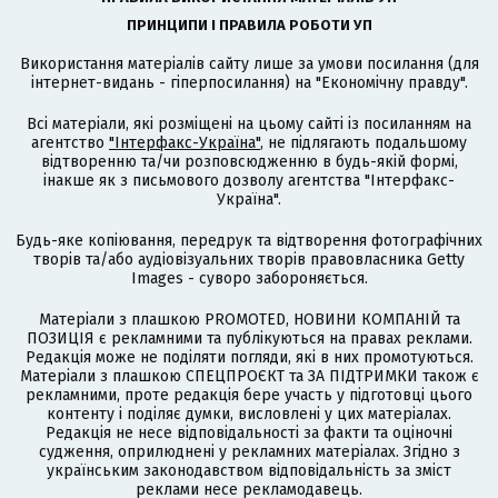
ПРИНЦИПИ І ПРАВИЛА РОБОТИ УП
Використання матеріалів сайту лише за умови посилання (для
інтернет-видань - гіперпосилання) на "Економічну правду".
Всі матеріали, які розміщені на цьому сайті із посиланням на
агентство
"Інтерфакс-Україна"
, не підлягають подальшому
відтворенню та/чи розповсюдженню в будь-якій формі,
інакше як з письмового дозволу агентства "Інтерфакс-
Україна".
Будь-яке копіювання, передрук та відтворення фотографічних
творів та/або аудіовізуальних творів правовласника Getty
Images - суворо забороняється.
Матеріали з плашкою PROMOTED, НОВИНИ КОМПАНІЙ та
ПОЗИЦІЯ є рекламними та публікуються на правах реклами.
Редакція може не поділяти погляди, які в них промотуються.
Матеріали з плашкою СПЕЦПРОЄКТ та ЗА ПІДТРИМКИ також є
рекламними, проте редакція бере участь у підготовці цього
контенту і поділяє думки, висловлені у цих матеріалах.
Редакція не несе відповідальності за факти та оціночні
судження, оприлюднені у рекламних матеріалах. Згідно з
українським законодавством відповідальність за зміст
реклами несе рекламодавець.