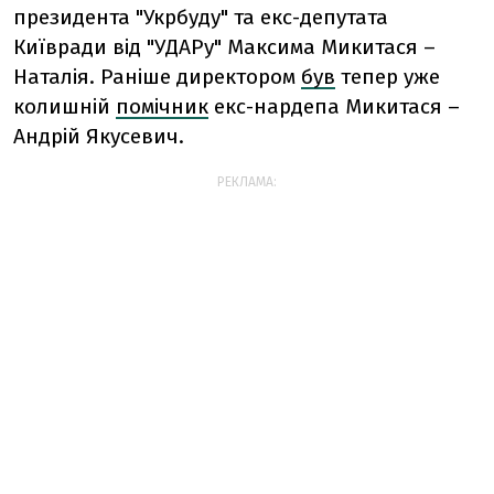
президента "Укрбуду" та екс-депутата
Київради від "УДАРу" Максима Микитася –
Наталія. Раніше директором
був
тепер уже
колишній
помічник
екс-нардепа Микитася –
Андрій Якусевич.
РЕКЛАМА: