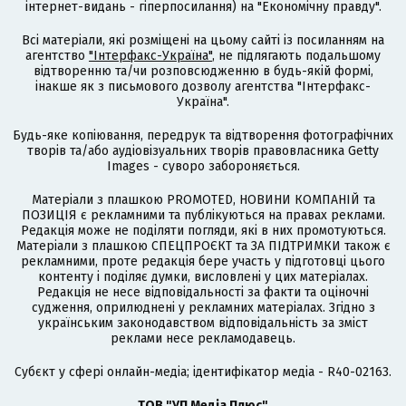
інтернет-видань - гіперпосилання) на "Економічну правду".
Всі матеріали, які розміщені на цьому сайті із посиланням на
агентство
"Інтерфакс-Україна"
, не підлягають подальшому
відтворенню та/чи розповсюдженню в будь-якій формі,
інакше як з письмового дозволу агентства "Інтерфакс-
Україна".
Будь-яке копіювання, передрук та відтворення фотографічних
творів та/або аудіовізуальних творів правовласника Getty
Images - суворо забороняється.
Матеріали з плашкою PROMOTED, НОВИНИ КОМПАНІЙ та
ПОЗИЦІЯ є рекламними та публікуються на правах реклами.
Редакція може не поділяти погляди, які в них промотуються.
Матеріали з плашкою СПЕЦПРОЄКТ та ЗА ПІДТРИМКИ також є
рекламними, проте редакція бере участь у підготовці цього
контенту і поділяє думки, висловлені у цих матеріалах.
Редакція не несе відповідальності за факти та оціночні
судження, оприлюднені у рекламних матеріалах. Згідно з
українським законодавством відповідальність за зміст
реклами несе рекламодавець.
Cубєкт у сфері онлайн-медіа; ідентифікатор медіа - R40-02163.
ТОВ "УП Медіа Плюс"