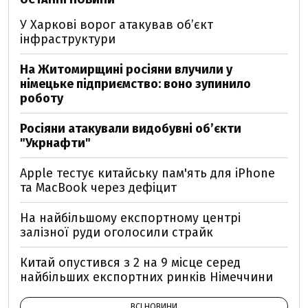
У Харкові ворог атакував обʼєкт
інфраструктури
На Житомирщині росіяни влучили у
німецьке підприємство: воно зупинило
роботу
Росіяни атакували видобувні обʼєкти
"Укрнафти"
Apple тестує китайську пам'ять для iPhone
та MacBook через дефіцит
На найбільшому експортному центрі
залізної руди оголосили страйк
Китай опустився з 2 на 9 місце серед
найбільших експортних ринків Німеччини
ВСІ НОВИНИ