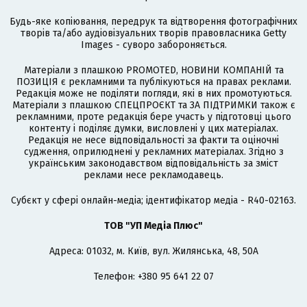
Будь-яке копіювання, передрук та відтворення фотографічних
творів та/або аудіовізуальних творів правовласника Getty
Images - суворо забороняється.
Матеріали з плашкою PROMOTED, НОВИНИ КОМПАНІЙ та
ПОЗИЦІЯ є рекламними та публікуються на правах реклами.
Редакція може не поділяти погляди, які в них промотуються.
Матеріали з плашкою СПЕЦПРОЄКТ та ЗА ПІДТРИМКИ також є
рекламними, проте редакція бере участь у підготовці цього
контенту і поділяє думки, висловлені у цих матеріалах.
Редакція не несе відповідальності за факти та оціночні
судження, оприлюднені у рекламних матеріалах. Згідно з
українським законодавством відповідальність за зміст
реклами несе рекламодавець.
Cубєкт у сфері онлайн-медіа; ідентифікатор медіа - R40-02163.
ТОВ "УП Медіа Плюс"
Адреса: 01032, м. Київ, вул. Жилянська, 48, 50А
Телефон: +380 95 641 22 07