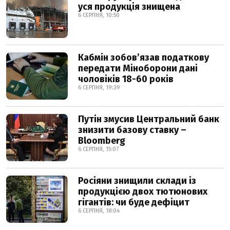
уся продукція знищена
6 СЕРПНЯ, 10:50
Кабмін зобовʼязав податкову
передати Міноборони дані
чоловіків 18-60 років
6 СЕРПНЯ, 19:39
Путін змусив Центральний банк
знизити базову ставку –
Bloomberg
6 СЕРПНЯ, 15:07
Росіяни знищили склади із
продукцією двох тютюнових
гігантів: чи буде дефіцит
6 СЕРПНЯ, 18:04