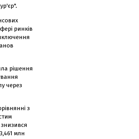
р'єр".
нсових
сфері ринків
 виключення
танов
яла рішення
ування
лу через
орівнянні з
истим
л знизився
3,461 млн