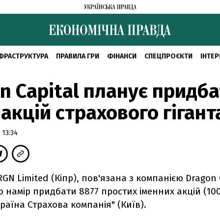
ФРАСТРУКТУРА
ПРАВИЛА ГРИ
ФІНАНСИ
СПЕЦПРОЄКТИ
ІНТЕР
n Capital планує придб
акцій страхового гігант
 13:34
GN Limited (Кіпр), пов'язана з компанією Dragon 
 намір придбати 8877 простих іменних акцій (100
країна Страхова компанія" (Київ).