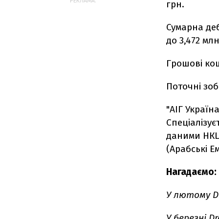
РЕКЛАМА:
грн.
Сумарна деб
до 3,472 млн
Грошові кош
Поточні зоб
"АІГ Україн
Спеціалізує
даними НКЦП
(Арабські Ем
Нагадаємо:
У лютому D
У березні D