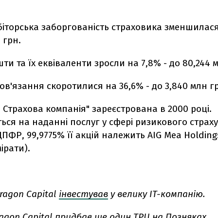
іторська заборгованість страховика зменшилася 
 грн.
ти та їх еквіваленти зросли на 7,8% - до 80,244 
ов'язання скоротилися на 36,6% - до 3,840 млн г
а Страхова компанія" зареєстрована в 2000 році.
ться на наданні послуг у сфері ризикового страх
ФР, 99,9775% її акцій належить AIG Mea Holdings
ірати).
ragon Capital
інвестував
у велику IT-компанію.
ragon Capital
придбав
ще один ТРЦ на Позняках.