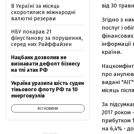
від 30 трав
В Україні за місяць
скоротилися міжнародні
валютні резерви
Згідно з н
послуг і об
НБУ покарав 21
фінансових 
фінустанову за порушення,
інформації 
серед них Райффайзен
країни.
Нацбанк дозволив не
визнавати дефолт бізнесу
Нацкомфінп
на тлі атак РФ
про анулюв
видані "АІГ
Україна уразила шість суден
тіньового флоту РФ та 10
місяць післ
енерговузлів
За підсумка
ВСІ НОВИНИ
2017 роком 
прибутком 1
на 6,4% - д