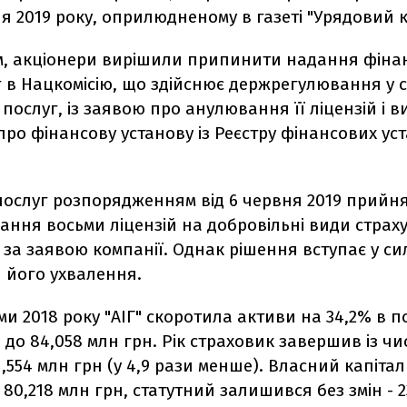
ня 2019 року, оприлюдненому в газеті "Урядовий ку
им, акціонери вирішили припинити надання фіна
іг в Нацкомісію, що здійснює держрегулювання у 
послуг, із заявою про анулювання її ліцензій і
про фінансову установу із Реєстру фінансових ус
ослуг розпорядженням від 6 червня 2019 прийн
ання восьми ліцензій на добровільні види страх
" за заявою компанії. Однак рішення вступає у си
я його ухвалення.
ми 2018 року "АІГ" скоротила активи на 34,2% в п
- до 84,058 млн грн. Рік страховик завершив із ч
,554 млн грн (у 4,9 рази менше). Власний капіта
о 80,218 млн грн, статутний залишився без змін - 2