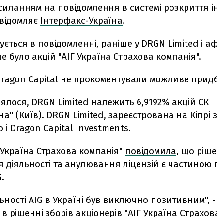
силанням на повідомлення в системі розкриття і
відомляє
Інтерфакс-Україна
.
ється в повідомленні, раніше у DRGN Limited і а
 не було акцій "АІГ Україна Страхова компанія".
 Dragon Capital не прокоментували можливе прид
ялося, DRGN Limited належить 6,9192% акцій СК
на" (Київ). DRGN Limited, зареєстрована на Кіпрі з
 і Dragon Capital Investments.
 Україна Страхова компанія"
повідомила
, що ріш
 діяльності та анулювання ліцензій є частиною 
G.
льності AIG в Україні був виключно позитивним", -
в рішенні зборів акціонерів "АІГ Україна Страхов