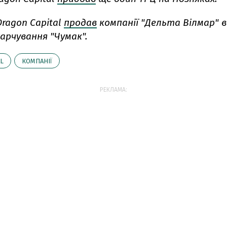
Dragon Capital
продав
компанії "Дельта Вілмар" 
арчування "Чумак".
L
КОМПАНІЇ
РЕКЛАМА: