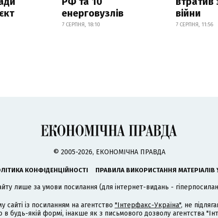
ади
РФ та 10
втратив 
єкт
енерговузлів
війни
7 СЕРПНЯ, 18:10
7 СЕРПНЯ, 11:56
© 2005-2026, ЕКОНОМІЧНА ПРАВДА
ЛІТИКА КОНФІДЕНЦІЙНОСТІ
ПРАВИЛА ВИКОРИСТАННЯ МАТЕРІАЛІВ 
айту лише за умови посилання (для інтернет-видань - гіперпосиланн
му сайті із посиланням на агентство
"Інтерфакс-Україна"
, не підля
 будь-якій формі, інакше як з письмового дозволу агентства "Ін