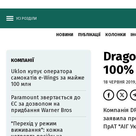
УСІ РОЗДІЛИ
НОВИНИ
ПУБЛІКАЦІЇ
КОЛОНКИ
ІН
Drago
КОМПАНІЇ
100% 
Uklon купує оператора
самокатів e-Wings за майже
18 ЧЕРВНЯ 2019,
100 млн
Paramount звертається до
ЄС за дозволом на
Компанія DR
придбання Warner Bros
заявила про
"Перехід у режим
ПрАТ "АІГ У
виживання": кожна