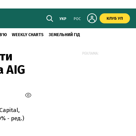
КЛУБ УП
УКР
РОС
В'Ю
WEEKLY CHARTS
ЗЕМЕЛЬНИЙ ГІД
ати
РЕКЛАМА:
а AIG
Capital,
% - ред.)