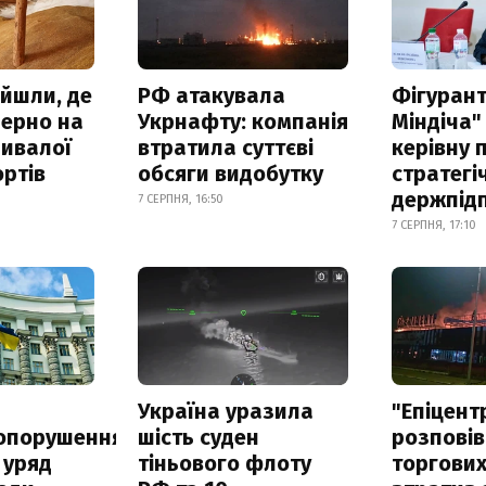
айшли, де
РФ атакувала
Фігурант
зерно на
Укрнафту: компанія
Міндіча"
ривалої
втратила суттєві
керівну 
ртів
обсяги видобутку
стратегі
держпід
7 СЕРПНЯ, 16:50
7 СЕРПНЯ, 17:10
а
Україна уразила
"Епіцент
опорушення
шість суден
розповів
 уряд
тіньового флоту
торгових