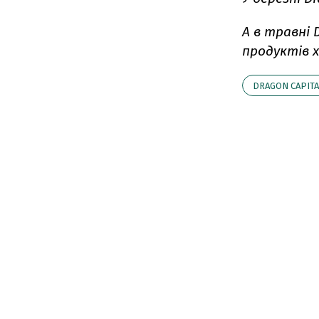
А в травні 
продуктів х
DRAGON СAPITA