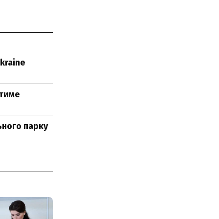
kraine
атиме
ьного парку