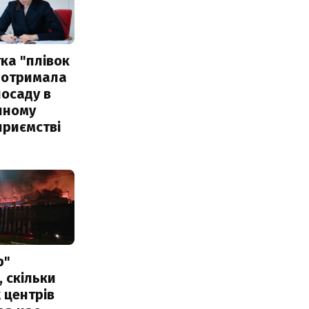
ка "плівок
 отримала
посаду в
чному
приємстві
р"
, скільки
 центрів