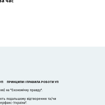
за час
УП
ПРИНЦИПИ І ПРАВИЛА РОБОТИ УП
я) на "Економічну правду".
гають подальшому відтворенню та/чи
терфакс-Україна".