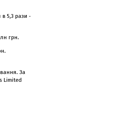
в 5,3 рази -
млн грн.
рн.
ування. За
 Limited