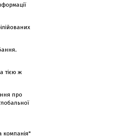
нформації
філійованих
бання.
а тією ж
ення про
глобальної
а компанія"