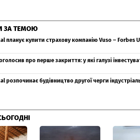
И ЗА ТЕМОЮ
al планує купити страхову компанію Vuso – Forbes U
оголосив про перше закриття: у які галузі інвестув
tal розпочинає будівництво другої черги індустріал
СЬОГОДНІ