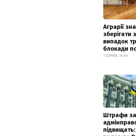
Аграрії зн
зберігати 
випадок т
блокади по
7 СЕРПНЯ, 14:00
Штрафи з
адмінправ
підвищать: