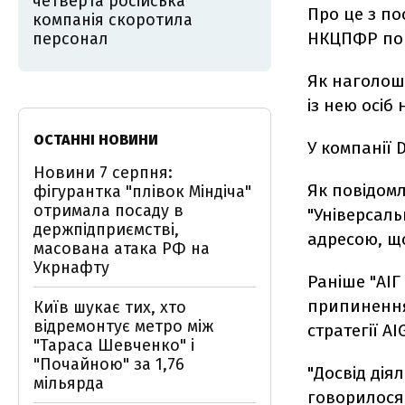
четверта російська
Про це з по
компанія скоротила
НКЦПФР по
персонал
Як наголошу
із нею осіб
ОСТАННІ НОВИНИ
У компанії
Новини 7 серпня:
Як повідомл
фігурантка "плівок Міндіча"
отримала посаду в
"Універсаль
держпідприємстві,
адресою, що
масована атака РФ на
Укрнафту
Раніше "АІГ
припинення
Київ шукає тих, хто
відремонтує метро між
стратегії AI
"Тараса Шевченко" і
"Почайною" за 1,76
"Досвід дія
мільярда
говорилося 