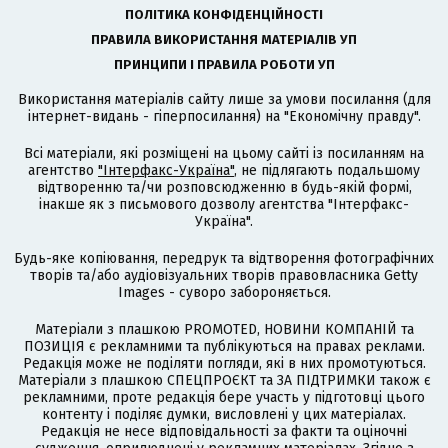
ПОЛІТИКА КОНФІДЕНЦІЙНОСТІ
ПРАВИЛА ВИКОРИСТАННЯ МАТЕРІАЛІВ УП
ПРИНЦИПИ І ПРАВИЛА РОБОТИ УП
Використання матеріалів сайту лише за умови посилання (для
інтернет-видань - гіперпосилання) на "Економічну правду".
Всі матеріали, які розміщені на цьому сайті із посиланням на
агентство
"Інтерфакс-Україна"
, не підлягають подальшому
відтворенню та/чи розповсюдженню в будь-якій формі,
інакше як з письмового дозволу агентства "Інтерфакс-
Україна".
Будь-яке копіювання, передрук та відтворення фотографічних
творів та/або аудіовізуальних творів правовласника Getty
Images - суворо забороняється.
Матеріали з плашкою PROMOTED, НОВИНИ КОМПАНІЙ та
ПОЗИЦІЯ є рекламними та публікуються на правах реклами.
Редакція може не поділяти погляди, які в них промотуються.
Матеріали з плашкою СПЕЦПРОЄКТ та ЗА ПІДТРИМКИ також є
рекламними, проте редакція бере участь у підготовці цього
контенту і поділяє думки, висловлені у цих матеріалах.
Редакція не несе відповідальності за факти та оціночні