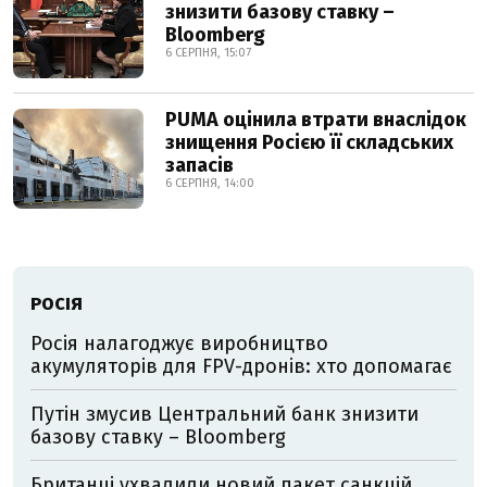
знизити базову ставку –
Bloomberg
6 СЕРПНЯ, 15:07
PUMA оцінила втрати внаслідок
знищення Росією її складських
запасів
6 СЕРПНЯ, 14:00
РОСІЯ
Росія налагоджує виробництво
акумуляторів для FPV-дронів: хто допомагає
Путін змусив Центральний банк знизити
базову ставку – Bloomberg
Британці ухвалили новий пакет санкцій