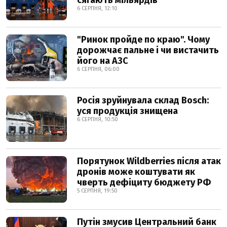
сягають мільярдів
6 СЕРПНЯ, 12:10
"Ринок пройде по краю". Чому
дорожчає пальне і чи вистачить
його на АЗС
6 СЕРПНЯ, 06:00
Росія зруйнувала склад Bosch:
уся продукція знищена
6 СЕРПНЯ, 10:50
Порятунок Wildberries після атак
дронів може коштувати як
чверть дефіциту бюджету РФ
5 СЕРПНЯ, 19:50
Путін змусив Центральний банк