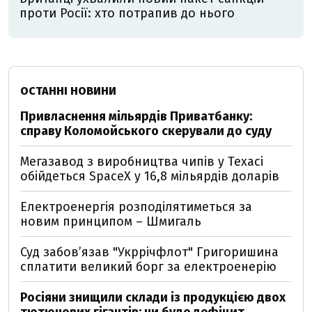
проти Росії: хто потрапив до нього
ОСТАННІ НОВИНИ
Привласнення мільярдів Приватбанку:
справу Коломойського скерували до суду
Мегазавод з виробництва чипів у Техасі
обійдеться SpaceX у 16,8 мільярдів доларів
Електроенергія розподілятиметься за
новим принципом – Шмигаль
Суд забов’язав "Укррічфлот" Григоришина
сплатити великий борг за електроенерію
Росіяни знищили склади із продукцією двох