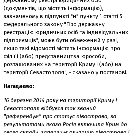
державному реєстрі юридичних осіб
(документів, що містять інформацію),
зазначеному в підпункті "н" пункту 1 статті 5
федерального закону "Про державну
реєстрацію юридичних осіб та індивідуальних
підприємців", може бути обмежений у разі,
якщо такі відомості містять інформацію про
філії і (або) представництва юрособи,
розташованих на території Криму і (або) на
території Севастополя", - сказано у постанові.
Нагадаємо:
16 березня 2014 року на території Криму і
Севастополя відбувся так званий
"референдум" про статус півострова, за
результатами якого Росія включила Крим до
свого складу, заперечує окупацію півострова і