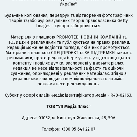
Україна".
Будь-яке копіювання, передрук та відтворення фотографічних
творів та/або аудіовізуальних творів правовласника Getty
Images - суворо забороняється.
Матеріали з плашкою PROMOTED, НОВИНИ КОМПАНІЙ та
ПОЗИЦІЯ є рекламними та публікуються на правах реклами.
Редакція може не поділяти погляди, які в них промотуються.
Матеріали з плашкою СПЕЦПРОЄКТ та ЗА ПІДТРИМКИ також є
рекламними, проте редакція бере участь у підготовці цього
контенту і поділяє думки, висловлені у цих матеріалах.
Редакція не несе відповідальності за факти та оціночні
судження, оприлюднені у рекламних матеріалах. Згідно з
українським законодавством відповідальність за зміст
реклами несе рекламодавець.
Cубєкт у сфері онлайн-медіа; ідентифікатор медіа - R40-02163.
ТОВ "УП Медіа Плюс"
Адреса: 01032, м. Київ, вул. Жилянська, 48, 50А
Телефон: +380 95 641 22 07