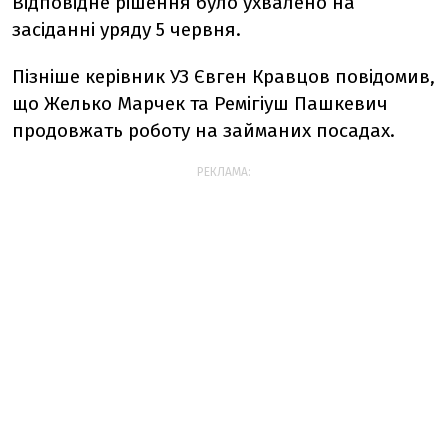
Відповідне рішення було ухвалено на
засіданні уряду 5 червня.
Пізніше керівник УЗ Євген Кравцов повідомив,
що
Желько Марчек та Ремігіуш Пашкевич
продовжать роботу на займаних посадах.
РЕКЛАМА: