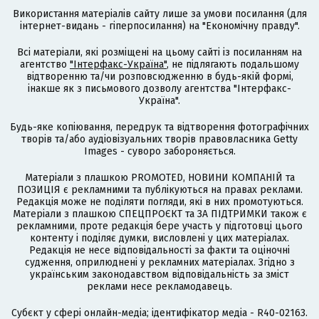
Використання матеріалів сайту лише за умови посилання (для
інтернет-видань - гіперпосилання) на "Економічну правду".
Всі матеріали, які розміщені на цьому сайті із посиланням на
агентство
"Інтерфакс-Україна"
, не підлягають подальшому
відтворенню та/чи розповсюдженню в будь-якій формі,
інакше як з письмового дозволу агентства "Інтерфакс-
Україна".
Будь-яке копіювання, передрук та відтворення фотографічних
творів та/або аудіовізуальних творів правовласника Getty
Images - суворо забороняється.
Матеріали з плашкою PROMOTED, НОВИНИ КОМПАНІЙ та
ПОЗИЦІЯ є рекламними та публікуються на правах реклами.
Редакція може не поділяти погляди, які в них промотуються.
Матеріали з плашкою СПЕЦПРОЄКТ та ЗА ПІДТРИМКИ також є
рекламними, проте редакція бере участь у підготовці цього
контенту і поділяє думки, висловлені у цих матеріалах.
Редакція не несе відповідальності за факти та оціночні
судження, оприлюднені у рекламних матеріалах. Згідно з
українським законодавством відповідальність за зміст
реклами несе рекламодавець.
Cубєкт у сфері онлайн-медіа; ідентифікатор медіа - R40-02163.