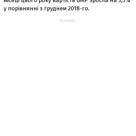
місяці цього року вартість БМР зросла на 3,5%
у порівнянні з груднем 2018-го.
РЕКЛАМА: