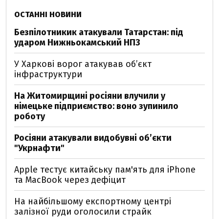
ОСТАННІ НОВИНИ
Безпілотникик атакували Татарстан: під
ударом Нижньокамський НПЗ
У Харкові ворог атакував обʼєкт
інфраструктури
На Житомирщині росіяни влучили у
німецьке підприємство: воно зупинило
роботу
Росіяни атакували видобувні обʼєкти
"Укрнафти"
Apple тестує китайську пам'ять для iPhone
та MacBook через дефіцит
На найбільшому експортному центрі
залізної руди оголосили страйк