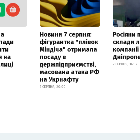
ла
Новини 7 серпня:
Росіяни 
клади
фігурантка "плівок
склади л
нти
Міндіча" отримала
компанії
я на
посаду в
Дніпроп
лиці
держпідприємстві,
7 СЕРПНЯ, 16:32
масована атака РФ
на Укрнафту
7 СЕРПНЯ, 20:00