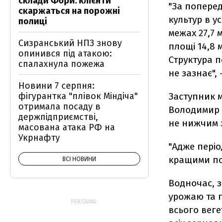
склади Фори: клієнти
"За попере
скаржаться на порожні
культур в у
полиці
межах 27,7 м
Сизранський НПЗ знову
площі 14,8 м
опинився під атакою:
Структура п
спалахнула пожежа
не зазнає", 
Новини 7 серпня:
фігурантка "плівок Міндіча"
Заступник м
отримала посаду в
Володимир 
держпідприємстві,
не нижчим 
масована атака РФ на
Укрнафту
"Адже періо
кращими пор
ВСІ НОВИНИ
Водночас, 
урожаю та 
РЕКЛАМА:
всього веге