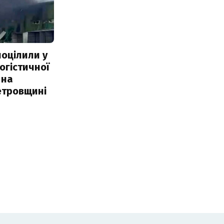
поцілили у
огістичної
 на
етровщині