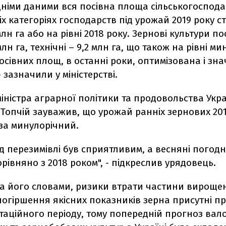
дніми даними вся посівна площа сільськогоспод
сіх категоріях господарств під урожай 2019 року с
лн га або на рівні 2018 року. Зернові культури по
лн га, технічні – 9,2 млн га, що також на рівні ми
осівних площ, в останні роки, оптимізована і зна
- зазначили у міністерстві.
іністра аграрної політики та продовольства Укр
Топчій зауважив, що урожай ранніх зернових 201
за минулорічний.
д перезимівлі був сприятливим, а весняні погодн
івняно з 2018 роком", - підкреслив урядовець.
за його словами, ризики втрати частини вироще
погіршення якісних показників зерна присутні п
таційного періоду, тому попередній прогноз вал