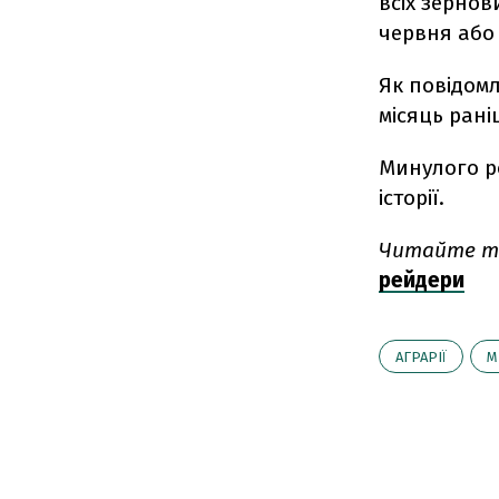
всіх зернов
червня або
Як повідомл
місяць раніш
Минулого р
історії.
Читайте т
рейдери
АГРАРІЇ
М