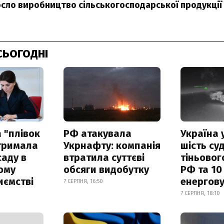
росло виробництво сільськогосподарської продукції
СЬОГОДНІ
 "плівок
РФ атакувала
Україна 
отримала
Укрнафту: компанія
шість су
саду в
втратила суттєві
тіньовог
ому
обсяги видобутку
РФ та 10
иємстві
енергову
7 СЕРПНЯ, 16:50
7 СЕРПНЯ, 18:10