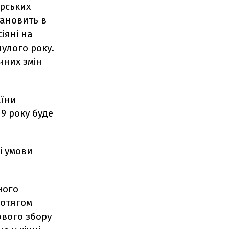
арських
тановить в
сіяні на
нулого року.
чних змін
аїни
9 року буде
і умови
ного
ротягом
ового збору