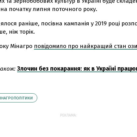
их та зернобобових культур в Україні буде складен
 на початку липня поточного року.
ялося раніше, посівна кампанія у 2019 році розп
е, ніж торік.
оку Мінагро
повідомило про найкращий стан оз
акож:
Злочин без покарання: як в Україні працю
ІНАГРОПОЛІТИКИ
РЕКЛАМА: