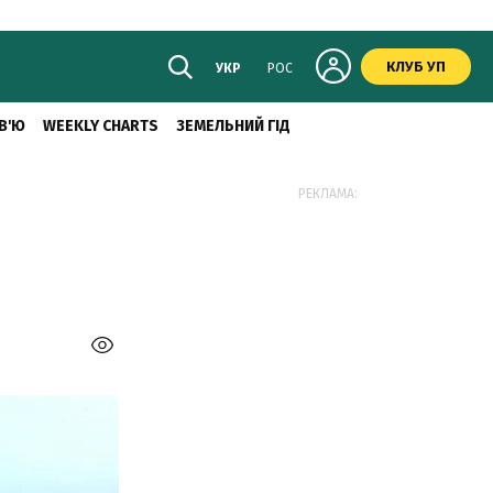
КЛУБ УП
УКР
РОС
В'Ю
WEEKLY CHARTS
ЗЕМЕЛЬНИЙ ГІД
РЕКЛАМА: