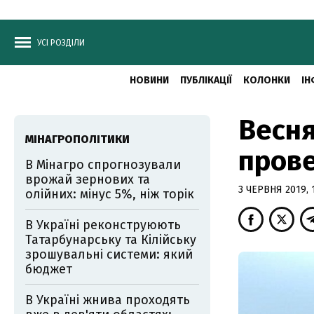
УСІ РОЗДІЛИ
НОВИНИ
ПУБЛІКАЦІЇ
КОЛОНКИ
ІН
Весня
МІНАГРОПОЛІТИКИ
прове
В Мінагро спрогнозували
врожай зернових та
3 ЧЕРВНЯ 2019, 1
олійних: мінус 5%, ніж торік
В Україні реконструюють
Татарбунарську та Кілійську
зрошувальні системи: який
бюджет
В Україні жнива проходять