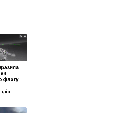
уразила
ден
о флоту
злів