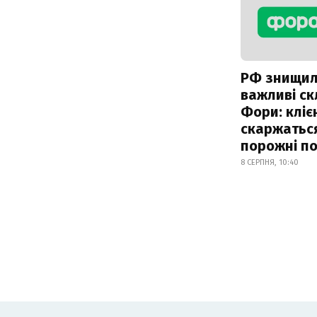
РФ знищи
важливі с
Фори: кліє
скаржатьс
порожні по
8 СЕРПНЯ, 10:40