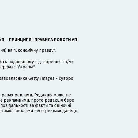
УП
ПРИНЦИПИ І ПРАВИЛА РОБОТИ УП
я) на "Економічну правду".
гають подальшому відтворенню та/чи
терфакс-Україна".
равовласника Getty Images - суворо
равах реклами. Редакція може не
 є рекламними, проте редакція бере
дповідальності за факти та оціночні
за зміст реклами несе рекламодавець.