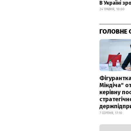
В Україні з
24 ТРАВНЯ, 10:00
ГОЛОВНЕ 
Фігурантка
Міндіча" 
керівну по
стратегічн
держпідпр
7 СЕРПНЯ, 17:10