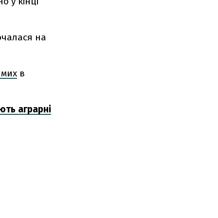
о у кінці
очалася на
имих
в
ють аграрні