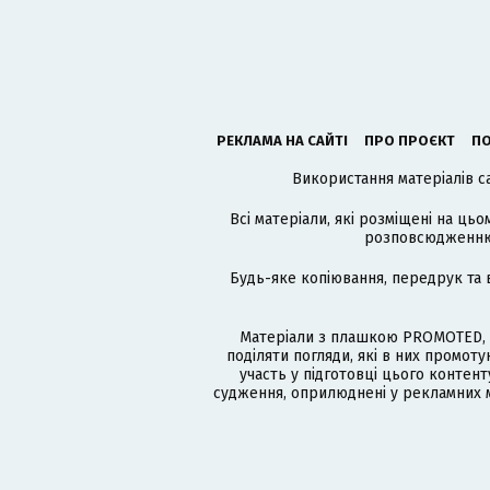
РЕКЛАМА НА САЙТІ
ПРО ПРОЄКТ
ПО
Використання матеріалів с
Всі матеріали, які розміщені на цьо
розповсюдженню в
Будь-яке копіювання, передрук та 
Матеріали з плашкою PROMOTED, 
поділяти погляди, які в них промо
участь у підготовці цього контенту
судження, оприлюднені у рекламних м