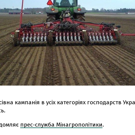
івна кампанія в усіх категоріях господарств Укр
ь.
ідомляє
прес-служба Мінагрополітики
.