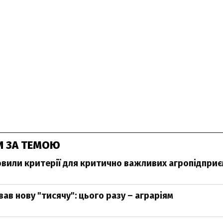
И ЗА ТЕМОЮ
новили критерії для критично важливих агропідпри
ав нову "тисячу": цього разу – аграріям