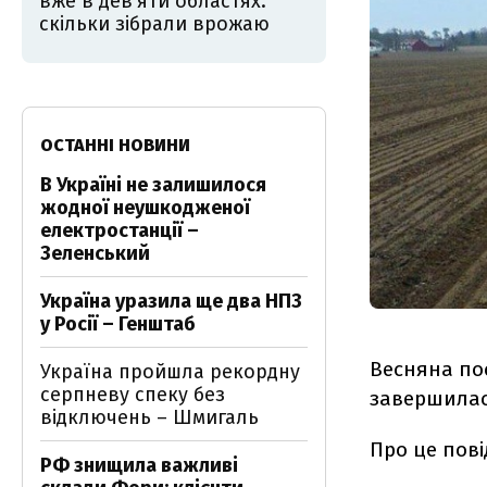
вже в дев'яти областях:
скільки зібрали врожаю
ОСТАННІ НОВИНИ
В Україні не залишилося
жодної неушкодженої
електростанції –
Зеленський
Україна уразила ще два НПЗ
у Росії – Генштаб
Весняна пос
Україна пройшла рекордну
серпневу спеку без
завершилас
відключень – Шмигаль
Про це пов
РФ знищила важливі