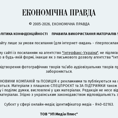
© 2005-2026, ЕКОНОМІЧНА ПРАВДА
ЛІТИКА КОНФІДЕНЦІЙНОСТІ
ПРАВИЛА ВИКОРИСТАННЯ МАТЕРІАЛІВ 
айту лише за умови посилання (для інтернет-видань - гіперпосиланн
му сайті із посиланням на агентство
"Інтерфакс-Україна"
, не підля
 будь-якій формі, інакше як з письмового дозволу агентства "Ін
відтворення фотографічних творів та/або аудіовізуальних творів п
забороняється.
НОВИНИ КОМПАНІЙ та ПОЗИЦІЯ є рекламними та публікуються на п
туються. Матеріали з плашкою СПЕЦПРОЄКТ та ЗА ПІДТРИМКИ також
 і поділяє думки, висловлені у цих матеріалах. Редакція не несе ві
атеріалах. Згідно з українським законодавством відповідальність 
Cубєкт у сфері онлайн-медіа; ідентифікатор медіа - R40-02163.
ТОВ "УП Медіа Плюс"