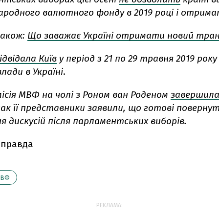
ародного валютного фонду в 2019 році і отрим
акож:
Що заважає Україні отримати новий тра
ідвідала Київ
у період з 21 по 29 травня 2019 року
лади в Україні
.
ісія МВФ на чолі з Роном ван Роденом
завершила
нак її представники заявили, що готові поверну
 дискусій після парламентських виборів.
 правда
ВФ
РЕКЛАМА: