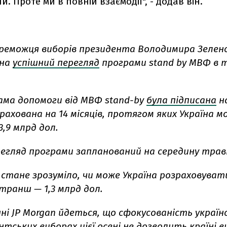
. Проте ми в повній взаємодії", - додав він.
реможця виборів президента Володимира Зелен
 на
успішний перегляд
програми stand by МВФ в т
ама допомоги від МВФ stand-by
була підписана
на
зрахована на 14 місяців, протягом яких Україна м
,9 млрд дол.
егляд програми запланований на середину трав
 стане зрозуміло, чи може Україна розраховуват
транш — 1,3 млрд дол.
ні JP Morgan йдеться, що сфокусованість україн
тських виборах цієї осені
не дозволить
країні 