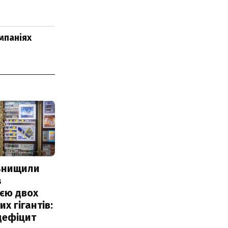
мпаніях
 знищили
з
єю двох
х гігантів:
дефіцит