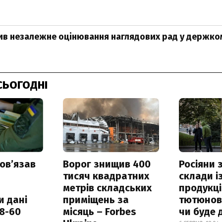
ив незалежне оцінювання наглядових рад у держко
СЬОГОДНІ
овʼязав
Ворог знищив 400
Росіяни
тисяч квадратних
склади і
метрів складських
продукці
и дані
приміщень за
тютюнови
18-60
місяць – Forbes
чи буде 