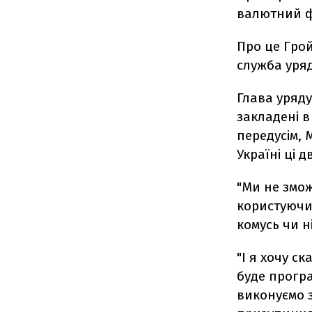
валютний ф
Про це Гро
служба уряд
Глава уряду
закладені 
передусім,
Україні ці д
"Ми не змож
користуючи
комусь чи ні
"І я хочу с
буде прогр
виконуємо з