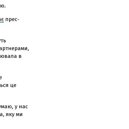
ю.
ає
прес-
уть
партнерами,
цювала в
е
ься це
умаю, у нас
, яку ми