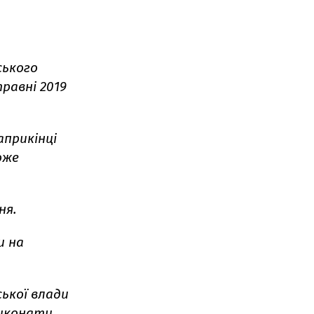
ського
равні 2019
прикінці
оже
ня.
и на
ської влади
виконати