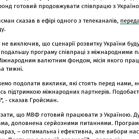
онд готовий продовжувати співпрацю з Україно
йсман сказав
в ефірі одного з телеканалів,
перед
у.
 не виключив, що сценарії розвитку України буд
в подальшу програму співпраці з міжнародними 
 Міжнародним валютним фондом, місія якого пра
ва тижні.
емо подолати виклики, які стоять перед нами, н
сь підтримкою міжнародних партнерів. Подобаєт
", - сказав Гройсман.
казати, що МВФ готовий працювати з Україною. Д
ама, доповнена серйозними питаннями. Програма
араз, – оптимальна і ефективна, але вибори нас