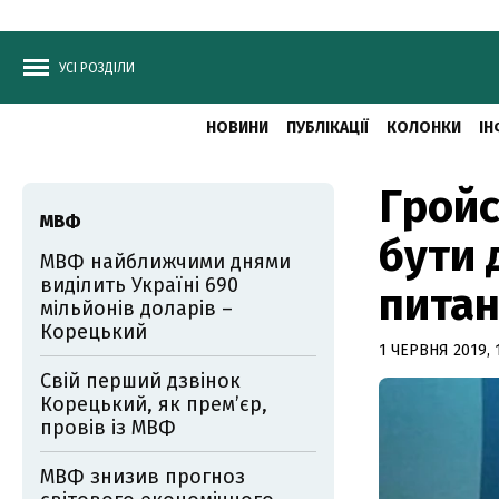
УСІ РОЗДІЛИ
НОВИНИ
ПУБЛІКАЦІЇ
КОЛОНКИ
ІН
Грой
МВФ
бути 
МВФ найближчими днями
виділить Україні 690
пита
мільйонів доларів –
Корецький
1 ЧЕРВНЯ 2019, 
Свій перший дзвінок
Корецький, як премʼєр,
провів із МВФ
МВФ знизив прогноз