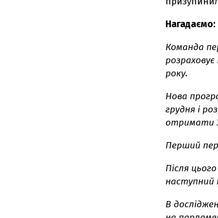
призупинили
Нагадаємо:
Команда пе
розраховує
року.
Нова прогр
грудня і ро
отримати 3
Перший пер
Після цього
наступний 
В досліджен
на парламен