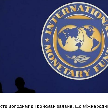
ністр Володимир Гройсман заявив, що Міжнародн