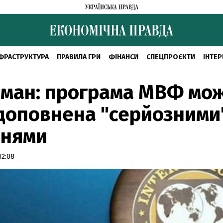
ФРАСТРУКТУРА
ПРАВИЛА ГРИ
ФІНАНСИ
СПЕЦПРОЄКТИ
ІНТЕР
сман: програма МВФ мо
доповнена "серйозними
ннями
12:08