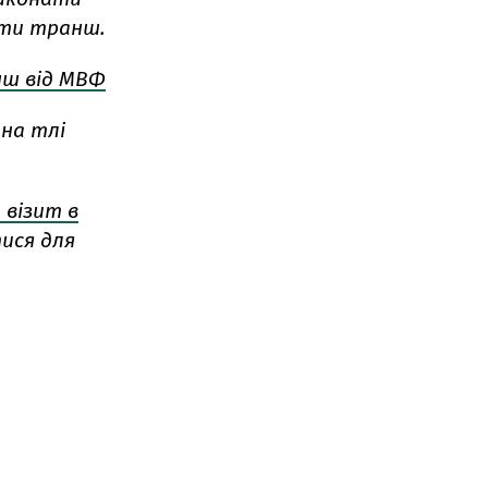
ати транш.
нш від МВФ
 на тлі
 візит в
тися для