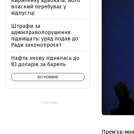
Кириленку адвоката: його
власний перебуває у
відпустці
Штрафи за
адмінправопорушення
підвищать: уряд подав до
Ради законопроєкт
Нафта знову піднялась до
83 доларів за барель
ВСІ НОВИНИ
РЕКЛАМА:
Прем’єр-мі