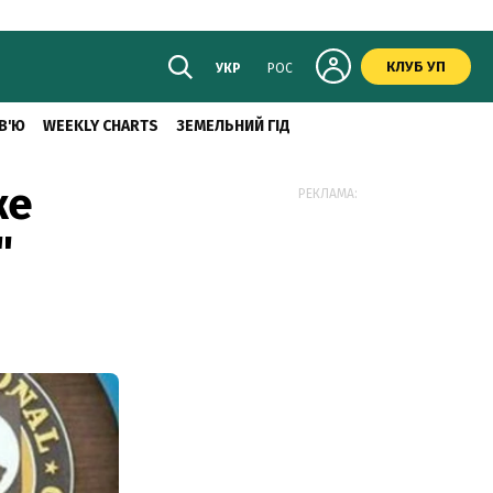
КЛУБ УП
УКР
РОС
В'Ю
WEEKLY CHARTS
ЗЕМЕЛЬНИЙ ГІД
же
РЕКЛАМА:
"