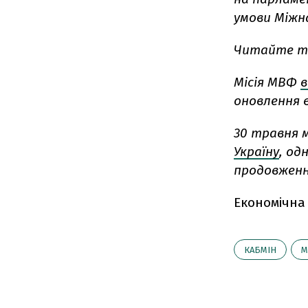
умови Міжн
Читайте т
Місія МВФ
в
оновлення в
30 травня м
Україну
, од
продовження
Економічна
КАБМІН
М