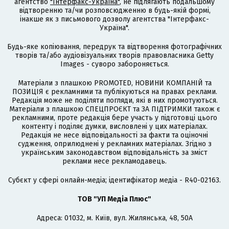
агентство
"Інтерфакс-Україна"
, не підлягають подальшому
відтворенню та/чи розповсюдженню в будь-якій формі,
інакше як з письмового дозволу агентства "Інтерфакс-
Україна".
Будь-яке копіювання, передрук та відтворення фотографічних
творів та/або аудіовізуальних творів правовласника Getty
Images - суворо забороняється.
Матеріали з плашкою PROMOTED, НОВИНИ КОМПАНІЙ та
ПОЗИЦІЯ є рекламними та публікуються на правах реклами.
Редакція може не поділяти погляди, які в них промотуються.
Матеріали з плашкою СПЕЦПРОЄКТ та ЗА ПІДТРИМКИ також є
рекламними, проте редакція бере участь у підготовці цього
контенту і поділяє думки, висловлені у цих матеріалах.
Редакція не несе відповідальності за факти та оціночні
судження, оприлюднені у рекламних матеріалах. Згідно з
українським законодавством відповідальність за зміст
реклами несе рекламодавець.
Cубєкт у сфері онлайн-медіа; ідентифікатор медіа - R40-02163.
ТОВ "УП Медіа Плюс"
Адреса: 01032, м. Київ, вул. Жилянська, 48, 50А