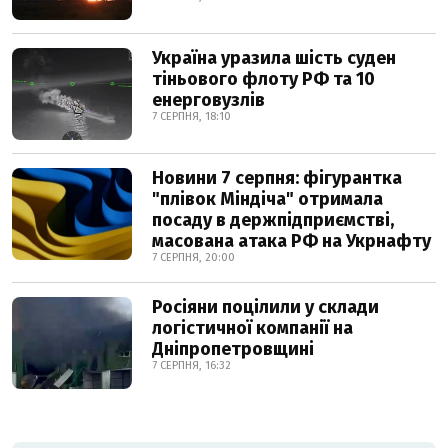
Україна уразила шість суден
тіньового флоту РФ та 10
енерговузлів
7 СЕРПНЯ, 18:10
Новини 7 серпня: фігурантка
"плівок Міндіча" отримала
посаду в держпідприємстві,
масована атака РФ на Укрнафту
7 СЕРПНЯ, 20:00
Росіяни поцілили у склади
логістичної компанії на
Дніпропетровщині
7 СЕРПНЯ, 16:32