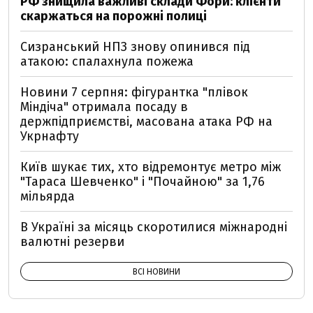
РФ знищила важливі склади Фори: клієнти
скаржаться на порожні полиці
Сизранський НПЗ знову опинився під
атакою: спалахнула пожежа
Новини 7 серпня: фігурантка "плівок
Міндіча" отримала посаду в
держпідприємстві, масована атака РФ на
Укрнафту
Київ шукає тих, хто відремонтує метро між
"Тараса Шевченко" і "Почайною" за 1,76
мільярда
В Україні за місяць скоротилися міжнародні
валютні резерви
ВСІ НОВИНИ