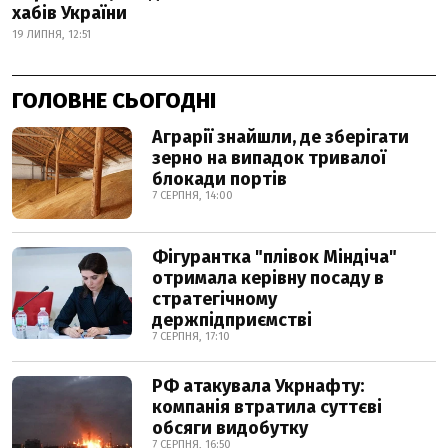
хабів України
19 ЛИПНЯ, 12:51
ГОЛОВНЕ СЬОГОДНІ
Аграрії знайшли, де зберігати
зерно на випадок тривалої
блокади портів
7 СЕРПНЯ, 14:00
Фігурантка "плівок Міндіча"
отримала керівну посаду в
стратегічному
держпідприємстві
7 СЕРПНЯ, 17:10
РФ атакувала Укрнафту:
компанія втратила суттєві
обсяги видобутку
7 СЕРПНЯ, 16:50