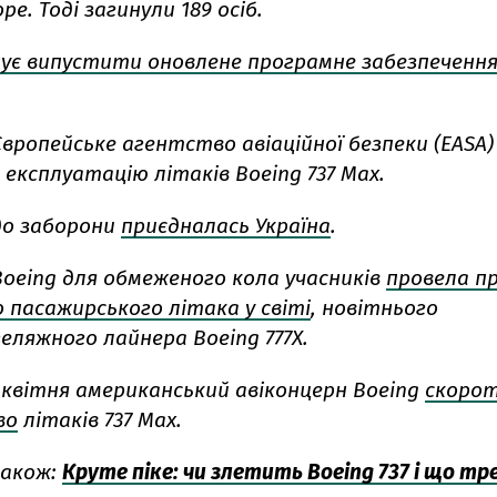
ре. Тоді загинули 189 осіб.
ує випустити оновлене програмне забезпеченн
Європейське агентство авіаційної безпеки (EASA
експлуатацію літаків Boeing 737 Max.
 до заборони
приєдналась Україна
.
Boeing для обмеженого кола учасників
провела п
 пасажирського літака у світі
, новітнього
ляжного лайнера Boeing 777X.
и квітня американський авіконцерн Boeing
скоро
во
літаків 737 Max.
акож:
Круте піке: чи злетить Boeing 737 і що т