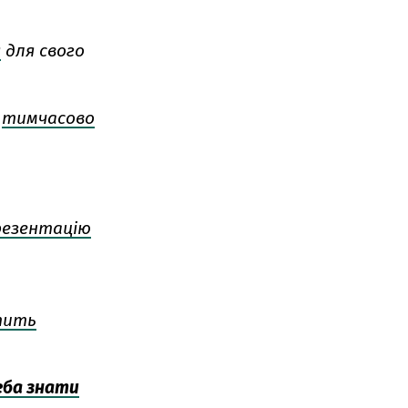
я
для свого
)
тимчасово
резентацію
тить
реба знати