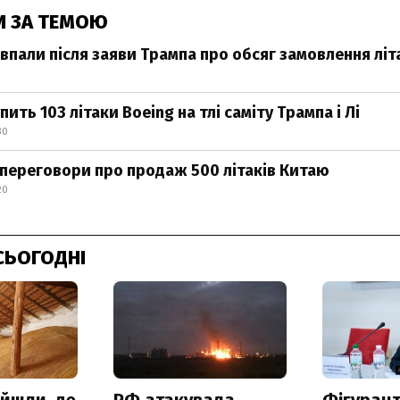
И ЗА ТЕМОЮ
 впали після заяви Трампа про обсяг замовлення літ
упить 103 літаки Boeing на тлі саміту Трампа і Лі
30
 переговори про продаж 500 літаків Китаю
20
СЬОГОДНІ
айшли, де
РФ атакувала
Фігурант