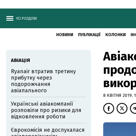
УСІ РОЗДІЛИ
НОВИНИ
ПУБЛІКАЦІЇ
КОЛОНКИ
ІН
Авіак
АВІАЦІЯ
продо
Ryanair втратив третину
прибутку через
викор
подорожчання
авіапального
8 КВІТНЯ 2019, 1
Українські авіакомпанії
розповіли про ризики для
відновлення роботи
Єврокомісія не дослухалася