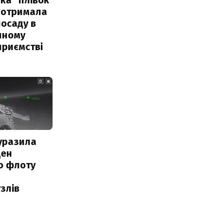
 отримала
посаду в
чному
приємстві
уразила
ден
о флоту
злів