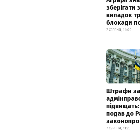
зберігати 
випадок т
блокади по
7 СЕРПНЯ, 14:00
Штрафи з
адмінправ
підвищать:
подав до Р
законопро
7 СЕРПНЯ, 11:23