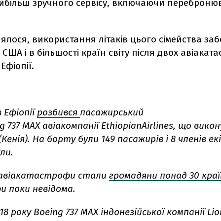
айбільш зручного сервісу, включаючи переброн
ялося, використання літаків цього сімейства за
США і в більшості країн світу після двох авіакат
 Ефіопії.
в Ефіопії
розбився
пасажирський
g 737 MAX авіакомпанії EthiopianAirlines, що вико
Кенія). На борту були 149 пасажирів і 8 членів екі
ли.
авіакатастрофи стали
громадяни понад 30 краї
 поки невідома.
8 року Boeing 737 MAX індонезійської компанії Lion