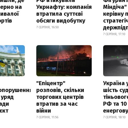
зерно на
Укрнафту: компанія
Міндіча"
ривалої
втратила суттєві
керівну 
ртів
обсяги видобутку
стратегі
держпід
7 СЕРПНЯ, 16:50
7 СЕРПНЯ, 17:10
а
"Епіцентр"
Україна 
опорушення
розповів, скільки
шість су
 уряд
торгових центрів
тіньовог
ади
втратив за час
РФ та 10
єкт
війни
енергову
7 СЕРПНЯ, 11:56
7 СЕРПНЯ, 18:10