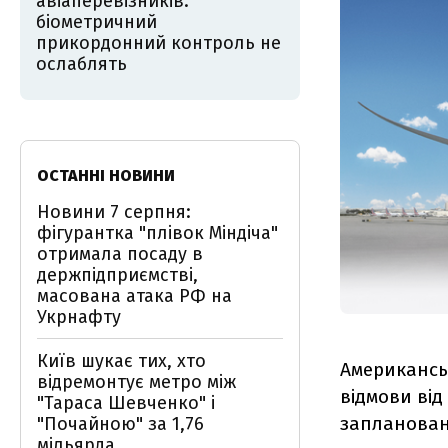
авіаперевізників:
біометричний
прикордонний контроль не
ослаблять
ОСТАННІ НОВИНИ
Новини 7 серпня:
фігурантка "плівок Міндіча"
отримала посаду в
держпідприємстві,
масована атака РФ на
Укрнафту
Київ шукає тих, хто
Американськ
відремонтує метро між
відмови від
"Тараса Шевченко" і
заплановано
"Почайною" за 1,76
мільярда