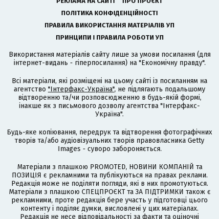
РЕКЛАМА НА САЙТІ
ПРО ПРОЄКТ
ПОЛІТИКА КОНФІДЕНЦІЙНОСТІ
ПРАВИЛА ВИКОРИСТАННЯ МАТЕРІАЛІВ УП
ПРИНЦИПИ І ПРАВИЛА РОБОТИ УП
Використання матеріалів сайту лише за умови посилання (для
інтернет-видань - гіперпосилання) на "Економічну правду".
Всі матеріали, які розміщені на цьому сайті із посиланням на
агентство
"Інтерфакс-Україна"
, не підлягають подальшому
відтворенню та/чи розповсюдженню в будь-якій формі,
інакше як з письмового дозволу агентства "Інтерфакс-
Україна".
Будь-яке копіювання, передрук та відтворення фотографічних
творів та/або аудіовізуальних творів правовласника Getty
Images - суворо забороняється.
Матеріали з плашкою PROMOTED, НОВИНИ КОМПАНІЙ та
ПОЗИЦІЯ є рекламними та публікуються на правах реклами.
Редакція може не поділяти погляди, які в них промотуються.
Матеріали з плашкою СПЕЦПРОЄКТ та ЗА ПІДТРИМКИ також є
рекламними, проте редакція бере участь у підготовці цього
контенту і поділяє думки, висловлені у цих матеріалах.
Редакція не несе відповідальності за факти та оціночні