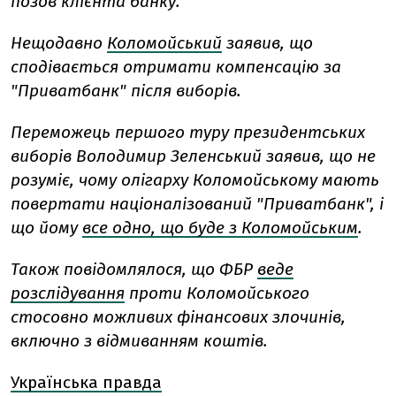
позов клієнта банку.
Нещодавно
Коломойський
заявив, що
сподівається отримати компенсацію за
"Приватбанк" після виборів.
Переможець першого туру президентських
виборів Володимир Зеленський заявив, що не
розуміє, чому олігарху Коломойському мають
повертати націоналізований "Приватбанк", і
що йому
все одно, що буде з Коломойським
.
Також повідомлялося, що ФБР
веде
розслідування
проти Коломойського
стосовно можливих фінансових злочинів,
включно з відмиванням коштів.
Українська правда