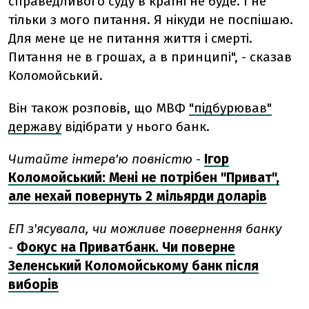
справедливого суду в країні не буде. І не
тільки з мого питання. Я нікуди не поспішаю.
Для мене це не питання життя і смерті.
Питання не в грошах, а в принципі", - сказав
Коломойський.
Він також розповів, що МВФ
"підбурював"
державу
відібрати у нього банк.
Читайте інтерв'ю повністю
-
Ігор
Коломойський: Мені не потрібен "Приват",
але нехай повернуть 2 мільярди доларів
ЕП з'ясувала, чи можливе повернення банку
-
Фокус на Приватбанк. Чи поверне
Зеленський Коломойському банк після
виборів