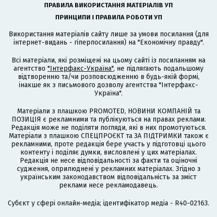
ПРАВИЛА ВИКОРИСТАННЯ МАТЕРІАЛІВ УП
ПРИНЦИПИ І ПРАВИЛА РОБОТИ УП
Використання матеріалів сайту лише за умови посилання (для
інтернет-видань - гіперпосилання) на "Економічну правду".
Всі матеріали, які розміщені на цьому сайті із посиланням на
агентство
"Інтерфакс-Україна"
, не підлягають подальшому
відтворенню та/чи розповсюдженню в будь-якій формі,
інакше як з письмового дозволу агентства "Інтерфакс-
Україна".
Матеріали з плашкою PROMOTED, НОВИНИ КОМПАНІЙ та
ПОЗИЦІЯ є рекламними та публікуються на правах реклами.
Редакція може не поділяти погляди, які в них промотуються.
Матеріали з плашкою СПЕЦПРОЄКТ та ЗА ПІДТРИМКИ також є
рекламними, проте редакція бере участь у підготовці цього
контенту і поділяє думки, висловлені у цих матеріалах.
Редакція не несе відповідальності за факти та оціночні
судження, оприлюднені у рекламних матеріалах. Згідно з
українським законодавством відповідальність за зміст
реклами несе рекламодавець.
Cубєкт у сфері онлайн-медіа; ідентифікатор медіа - R40-02163.