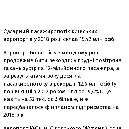
Сумарний пасажиропотік київських
аеропортів у 2018 році склав 15,42 млн осіб.
Аеропорт Бориспіль в минулому році
продовжив бити рекорди: у грудні повітряна
гавань зустріла 12-мільйонного пасажира, а
за результатами року досягла
пасажиропотоку в рекордні 12,6 млн осіб (у
порівнянні з 2017 роком - плюс 19,4%). Це
навіть на 53 тис. осіб більше, ніж
передбачалося фінпланом підприємства на
2018 рік.
Аеропорт Київ ім. Сікорського (Жуляни), хоча і