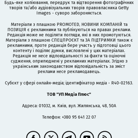
Будь-яке копіювання, передрук та відтворення фотографічних
творів та/або аудіовізуальних творів правовласника Getty
Images - суворо забороняється.
Матеріали з плашкою PROMOTED, НОВИНИ КОМПАНІЙ та
ПОЗИЦІЯ є рекламними та публікуються на правах реклами.
Редакція може не поділяти погляди, які в них промотуються.
Матеріали з плашкою СПЕЦПРОЄКТ та ЗА ПІДТРИМКИ також є
рекламними, проте редакція бере участь у підготовці цього
контенту і поділяє думки, висловлені у цих матеріалах.
Редакція не несе відповідальності за факти та оціночні
судження, оприлюднені у рекламних матеріалах. Згідно з
українським законодавством відповідальність за зміст
реклами несе рекламодавець.
Cубєкт у сфері онлайн-медіа; ідентифікатор медіа - R40-02163.
ТОВ "УП Медіа Плюс"
Адреса: 01032, м. Київ, вул. Жилянська, 48, 50А
Телефон: +380 95 641 22 07