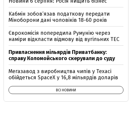
Новини 6 серпня: Росія нищить бізнес
Кабмін зобовʼязав податкову передати
Міноборони дані чоловіків 18-60 років
Єврокомісія попередила Румунію через
наміри відкласти відмову від вугільних ТЕС
Привласнення мільярдів Приватбанку:
справу Коломойського скерували до суду
Мегазавод з виробництва чипів у Техасі
обійдеться SpaceX у 16,8 мільярдів доларів
ВСІ НОВИНИ