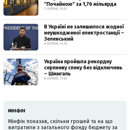
"Почайною" за 1,76 мільярда
7 СЕРПНЯ, 19:55
В Україні не залишилося жодної
неушкодженої електростанції –
Зеленський
8 СЕРПНЯ, 14:10
Україна пройшла рекордну
серпневу спеку без відключень
– Шмигаль
8 СЕРПНЯ, 11:50
МІНФІН
Мінфін показав, скільки грошей та на що
витратили з загального фонду бюджету за