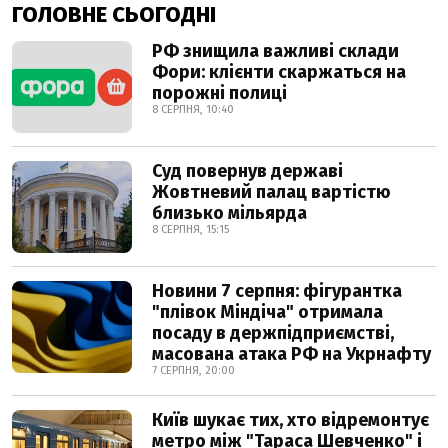
ГОЛОВНЕ СЬОГОДНІ
РФ знищила важливі склади
Фори: клієнти скаржаться на
порожні полиці
8 СЕРПНЯ, 10:40
Суд повернув державі
Жовтневий палац вартістю
близько мільярда
8 СЕРПНЯ, 15:15
Новини 7 серпня: фігурантка
"плівок Міндіча" отримала
посаду в держпідприємстві,
масована атака РФ на Укрнафту
7 СЕРПНЯ, 20:00
Київ шукає тих, хто відремонтує
метро між "Тараса Шевченко" і