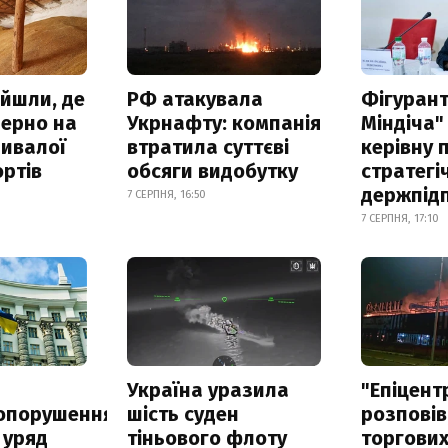
айшли, де
РФ атакувала
Фігурант
зерно на
Укрнафту: компанія
Міндіча"
ривалої
втратила суттєві
керівну 
ртів
обсяги видобутку
стратегі
держпід
7 СЕРПНЯ, 16:50
7 СЕРПНЯ, 17:10
а
Україна уразила
"Епіцент
опорушення
шість суден
розповів
 уряд
тіньового флоту
торгових