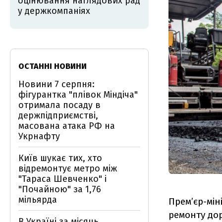
оцінювання наглядових рад
у держкомпаніях
ОСТАННІ НОВИНИ
Новини 7 серпня:
фігурантка "плівок Міндіча"
отримала посаду в
держпідприємстві,
масована атака РФ на
Укрнафту
Київ шукає тих, хто
відремонтує метро між
"Тараса Шевченко" і
"Почайною" за 1,76
мільярда
Прем’єр-мі
ремонту до
В Україні за місяць