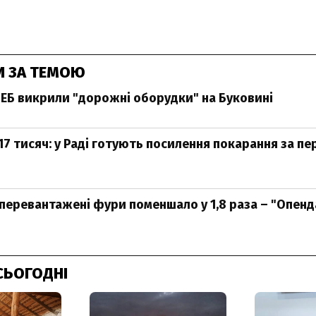
И ЗА ТЕМОЮ
ЕБ викрили "дорожні оборудки" на Буковині
7 тисяч: у Раді готують посилення покарання за п
перевантажені фури поменшало у 1,8 раза – "Опен
СЬОГОДНІ