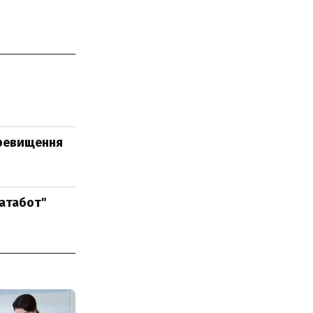
еревищення
датабот"