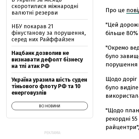
скоротилися міжнародні
Про це
пов
валютні резерви
"Цей дорож
НБУ покарав 21
більше 80% 
фінустанову за порушення,
серед них Райффайзен
"Окремо вед
Нацбанк дозволив не
було завище
визнавати дефолт бізнесу
порушення т
на тлі атак РФ
Щодо доріг 
Україна уразила шість суден
тіньового флоту РФ та 10
було виділе
енерговузлів
використал
ВСІ НОВИНИ
"Щодо плані
рекордні 55
райцентри",
РЕКЛАМА: