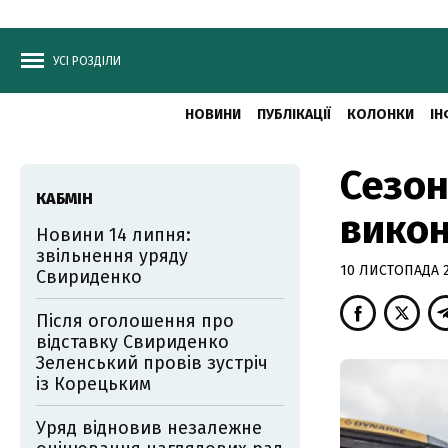
УСІ РОЗДІЛИ
НОВИНИ
ПУБЛІКАЦІЇ
КОЛОНКИ
ІН
Сезон
КАБМІН
викон
Новини 14 липня:
звільнення уряду
10 ЛИСТОПАДА 2
Свириденко
Після оголошення про
відставку Свириденко
Зеленський провів зустріч
із Корецьким
Уряд відновив незалежне