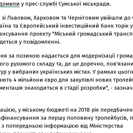
ідомили
у прес-службі Сумської міськради.
 зі Львовом, Харковом та Черніговим увійшли до 
аїна та Європейський інвестиційний банк торік 
нансування проекту "Міський громадський транс
йдеться у повідомленні.
ня за позикою надається для модернізації гром
го рухомого складу та, де це доречно, пов'язан
ур у вибраних українських містах. У рамках цьог
ють 4 мільйони євро для закупівлі нових тролейб
ментація знаходиться в стадії розробки", - зазна
мацією, у міському бюджеті на 2018 рік передбачен
вфінансування за першу половину тролейбусів, 
о з попередньою інформацією від Міністерства