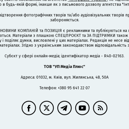
 будь-якій формі, інакше як з письмового дозволу агентства "Ін
відтворення фотографічних творів та/або аудіовізуальних творів п
забороняється.
НОВИНИ КОМПАНІЙ та ПОЗИЦІЯ є рекламними та публікуються на п
туються. Матеріали з плашкою СПЕЦПРОЄКТ та ЗА ПІДТРИМКИ також
 і поділяє думки, висловлені у цих матеріалах. Редакція не несе ві
атеріалах. Згідно з українським законодавством відповідальність 
Cубєкт у сфері онлайн-медіа; ідентифікатор медіа - R40-02163.
ТОВ "УП Медіа Плюс"
Адреса: 01032, м. Київ, вул. Жилянська, 48, 50А
Телефон: +380 95 641 22 07