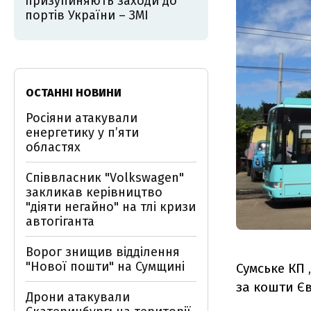
призупиняють заходи до
портів України – ЗМІ
ОСТАННІ НОВИНИ
Росіяни атакували
енергетику у пʼяти
областях
Співвласник "Volkswagen"
закликав керівництво
"діяти негайно" на тлі кризи
автогіганта
Ворог знищив відділення
"Нової пошти" на Сумщині
Сумське КП 
за кошти Єв
Дрони атакували