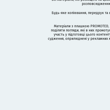
розповсюдженню в
Будь-яке копіювання, передрук та 
Матеріали з плашкою PROMOTED, 
поділяти погляди, які в них промо
участь у підготовці цього контенту
судження, оприлюднені у рекламних м