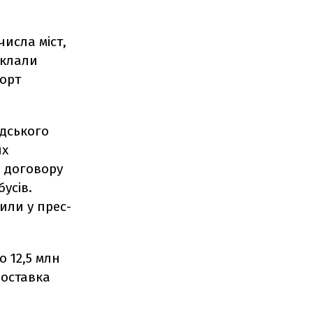
числа міст,
уклали
порт
адського
их
о договору
усів.
чили у прес-
о 12,5 млн
поставка