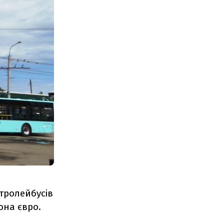
 тролейбусів
она євро.