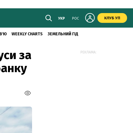
КЛУБ УП
УКР
РОС
В'Ю
WEEKLY CHARTS
ЗЕМЕЛЬНИЙ ГІД
уси за
РЕКЛАМА:
банку