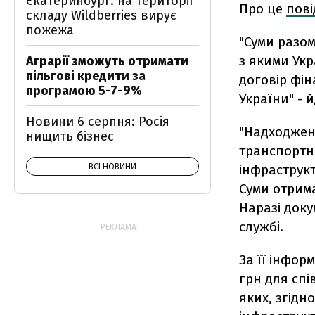
Єкатеринбург: на території
Про це
пов
складу Wildberries вирує
пожежа
"Суми разом
з якими Укр
Аграрії зможуть отримати
пільгові кредити за
договір фі
програмою 5-7-9%
України" - 
Новини 6 серпня: Росія
"Надходжен
нищить бізнес
транспортно
інфраструкт
ВСІ НОВИНИ
Суми отрима
Наразі доку
службі.
РЕКЛАМА:
За її інфор
грн для спі
яких, згідн