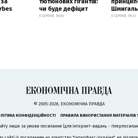
 за
тютюнових гігантів:
принцип
orbes
чи буде дефіцит
Шмигал
6 СЕРПНЯ, 18:04
6 СЕРПНЯ, 18:23
© 2005-2026, ЕКОНОМІЧНА ПРАВДА
ЛІТИКА КОНФІДЕНЦІЙНОСТІ
ПРАВИЛА ВИКОРИСТАННЯ МАТЕРІАЛІВ 
айту лише за умови посилання (для інтернет-видань - гіперпосиланн
му сайті із посиланням на агентство
"Інтерфакс-Україна"
, не підля