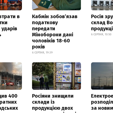
втрати в
Кабмін зобовʼязав
Росія зр
итки
податкову
склад Bo
 ударів
передати
продукц
ь
Міноборони дані
6 СЕРПНЯ, 10:50
чоловіків 18-60
років
6 СЕРПНЯ, 19:39
щив 400
Росіяни знищили
Електрое
дратних
склади із
розподі
адських
продукцією двох
за нови