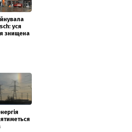
уйнувала
sch: уся
ія знищена
нергія
лятиметься
м