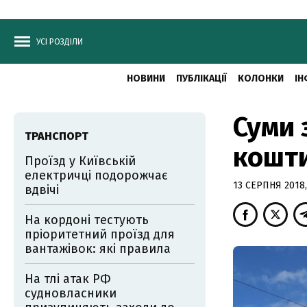
УСІ РОЗДІЛИ
НОВИНИ
ПУБЛІКАЦІЇ
КОЛОНКИ
ІН
Суми 
ТРАНСПОРТ
кошти
Проїзд у Київській
електричці подорожчає
13 СЕРПНЯ 2018,
вдвічі
На кордоні тестують
пріоритетний проїзд для
вантажівок: які правила
На тлі атак РФ
судновласники