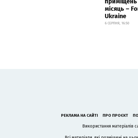
приміщень
місяць – F
Ukraine
6 СЕРПНЯ, 16:50
РЕКЛАМА НА САЙТІ
ПРО ПРОЄКТ
ПО
Використання матеріалів с
Всі матеріали, які розміщені на цьо