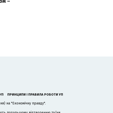
ом –
ь
УП
ПРИНЦИПИ І ПРАВИЛА РОБОТИ УП
я) на "Економічну правду".
гають подальшому відтворенню та/чи