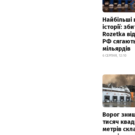
Найбільші 
історії: зб
Rozetka від
РФ сягают
мільярдів
6 СЕРПНЯ, 12:10
Ворог зни
тисяч ква
метрів скл