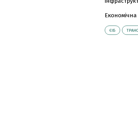
інфраструкт
Економічна
ЄІБ
ТРАН