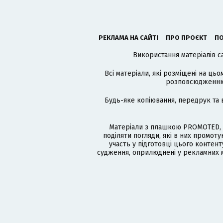
РЕКЛАМА НА САЙТІ
ПРО ПРОЄКТ
ПО
Використання матеріалів с
Всі матеріали, які розміщені на цьо
розповсюдженню в
Будь-яке копіювання, передрук та 
Матеріали з плашкою PROMOTED, 
поділяти погляди, які в них промо
участь у підготовці цього контенту
судження, оприлюднені у рекламних м