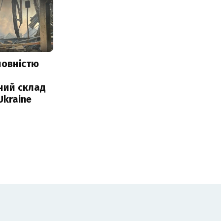
повністю
и
ний склад
Ukraine