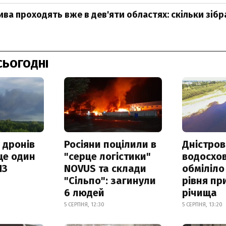
нива проходять вже в дев'яти областях: скільки зі
СЬОГОДНІ
 дронів
Росіяни поцілили в
Дністров
ще один
"серце логістики"
водосхо
ПЗ
NOVUS та склади
обміліло
"Сільпо": загинули
рівня пр
6 людей
річища
5 СЕРПНЯ, 12:30
5 СЕРПНЯ, 13:20