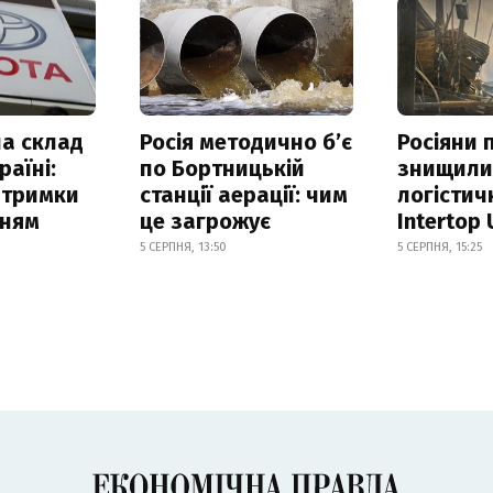
а склад
Росія методично б’є
Росіяни 
раїні:
по Бортницькій
знищил
атримки
станції аерації: чим
логістич
нням
це загрожує
Intertop 
5 СЕРПНЯ, 13:50
5 СЕРПНЯ, 15:25