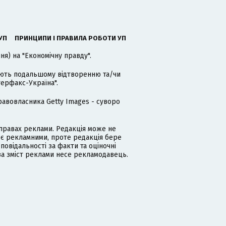
УП
ПРИНЦИПИ І ПРАВИЛА РОБОТИ УП
я) на "Економічну правду".
гають подальшому відтворенню та/чи
терфакс-Україна".
равовласника Getty Images - суворо
равах реклами. Редакція може не
 є рекламними, проте редакція бере
дповідальності за факти та оціночні
за зміст реклами несе рекламодавець.