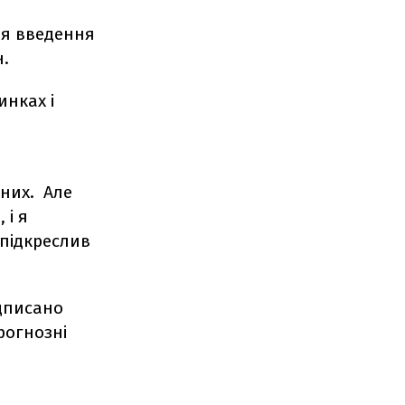
ня введення
н.
инках і
 них. Але
 і я
 підкреслив
ідписано
рогнозні