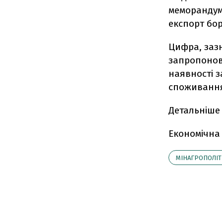
меморандумі
експорт бо
Цифра, зазн
запропонова
наявності 
споживанн
Детальніше 
Економічна
МІНАГРОПОЛІ