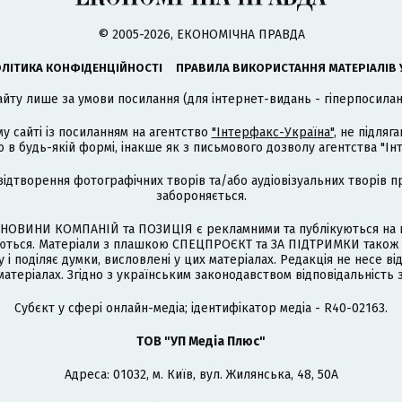
© 2005-2026, ЕКОНОМІЧНА ПРАВДА
ЛІТИКА КОНФІДЕНЦІЙНОСТІ
ПРАВИЛА ВИКОРИСТАННЯ МАТЕРІАЛІВ 
айту лише за умови посилання (для інтернет-видань - гіперпосиланн
му сайті із посиланням на агентство
"Інтерфакс-Україна"
, не підля
 будь-якій формі, інакше як з письмового дозволу агентства "Ін
відтворення фотографічних творів та/або аудіовізуальних творів п
забороняється.
НОВИНИ КОМПАНІЙ та ПОЗИЦІЯ є рекламними та публікуються на п
туються. Матеріали з плашкою СПЕЦПРОЄКТ та ЗА ПІДТРИМКИ також
 і поділяє думки, висловлені у цих матеріалах. Редакція не несе ві
атеріалах. Згідно з українським законодавством відповідальність 
Cубєкт у сфері онлайн-медіа; ідентифікатор медіа - R40-02163.
ТОВ "УП Медіа Плюс"
Адреса: 01032, м. Київ, вул. Жилянська, 48, 50А