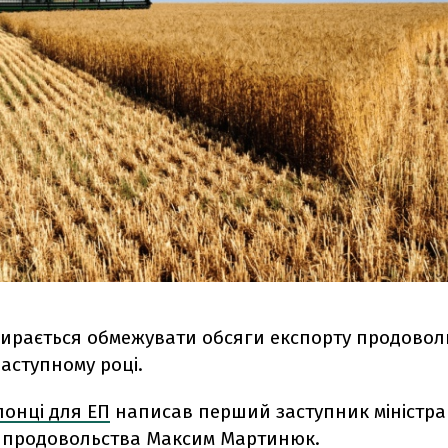
бирається обмежувати обсяги експорту продовол
аступному році.
онці для ЕП
написав перший заступник міністра
а продовольства Максим Мартинюк.