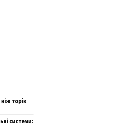
 ніж торік
ьні системи: