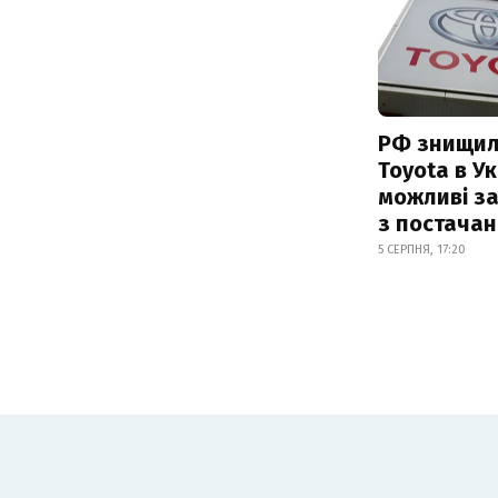
РФ знищил
Toyota в Ук
можливі з
з постача
5 СЕРПНЯ, 17:20