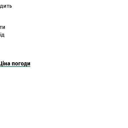
одить
ти
ід
Ціна погоди