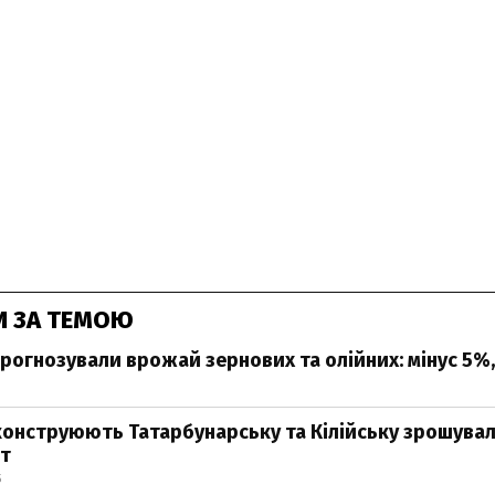
И ЗА ТЕМОЮ
прогнозували врожай зернових та олійних: мінус 5%,
еконструюють Татарбунарську та Кілійську зрошувал
т
5