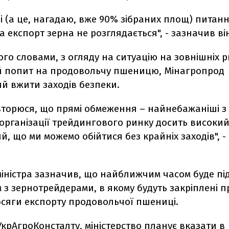
і (а це, нагадаю, вже 90% зібраних площ) питан
 експорт зерна не розглядається", - зазначив ві
ого словами, з огляду на ситуацію на зовнішніх р
 попит на продовольчу пшеницю, Мінагропрод
й вжити заходів безпеки.
вторюся, що прямі обмеження – найнебажаніші з
організації трейдингового ринку досить високий,
, що ми можемо обійтися без крайніх заходів", -
міністра зазначив, що найближчим часом буде п
з зернотрейдерами, в якому будуть закріплені п
бсяги експорту продовольчої пшениці.
крАгроКонсталту, міністерство планує вказати в