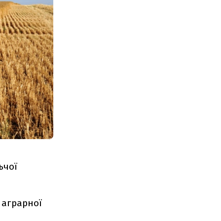
ьчої
 аграрної