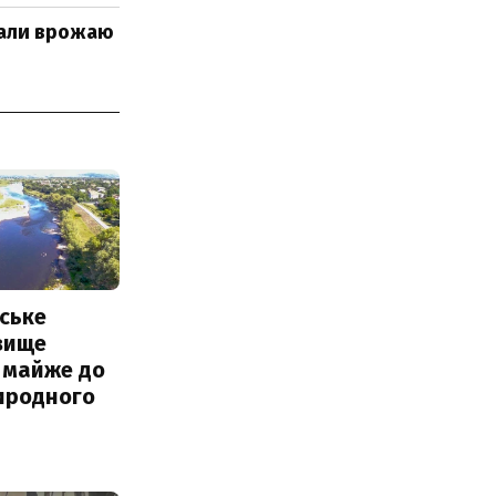
брали врожаю
ське
вище
 майже до
иродного