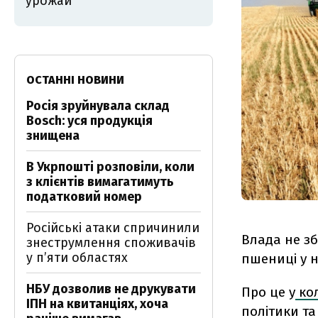
урожай
ОСТАННІ НОВИНИ
Росія зруйнувала склад
Bosch: уся продукція
знищена
В Укрпошті розповіли, коли
з клієнтів вимагатимуть
податковий номер
Російські атаки спричинили
Влада не з
знеструмлення споживачів
у п’яти областях
пшениці у н
НБУ дозволив не друкувати
Про це у
кол
ІПН на квитанціях, хоча
політики т