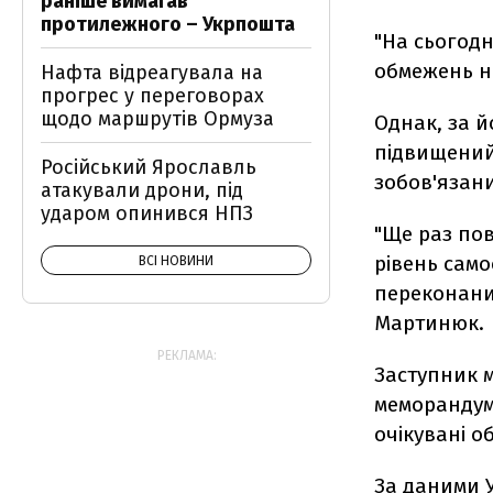
раніше вимагав
протилежного – Укрпошта
"На сьогодн
обмежень на
Нафта відреагувала на
прогрес у переговорах
щодо маршрутів Ормуза
Однак, за й
підвищений
Російський Ярославль
зобов'язани
атакували дрони, під
ударом опинився НПЗ
"Ще раз по
рівень само
ВСІ НОВИНИ
переконаний
Мартинюк.
РЕКЛАМА:
Заступник 
меморандум 
очікувані о
За даними У