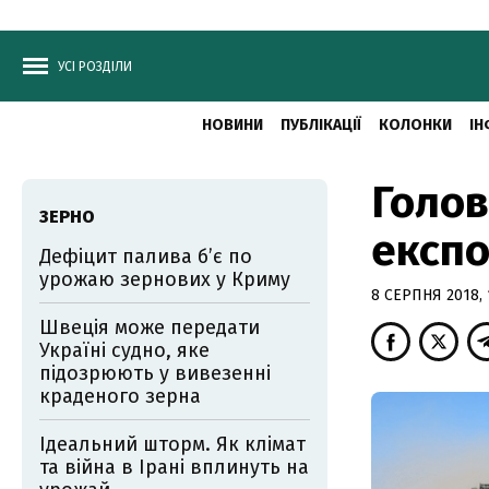
УСІ РОЗДІЛИ
НОВИНИ
ПУБЛІКАЦІЇ
КОЛОНКИ
ІН
Голов
ЗЕРНО
експо
Дефіцит палива б’є по
урожаю зернових у Криму
8 СЕРПНЯ 2018, 
Швеція може передати
Україні судно, яке
підозрюють у вивезенні
краденого зерна
Ідеальний шторм. Як клімат
та війна в Ірані вплинуть на