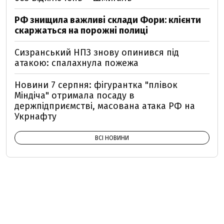
РФ знищила важливі склади Фори: клієнти
скаржаться на порожні полиці
Сизранський НПЗ знову опинився під
атакою: спалахнула пожежа
Новини 7 серпня: фігурантка "плівок
Міндіча" отримала посаду в
держпідприємстві, масована атака РФ на
Укрнафту
ВСІ НОВИНИ