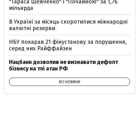
"Тараса Шевченко" і "Почайною" за 1,76
мільярда
В Україні за місяць скоротилися міжнародні
валютні резерви
НБУ покарав 21 фінустанову за порушення,
серед них Райффайзен
Нацбанк дозволив не визнавати дефолт
бізнесу на тлі атак РФ
ВСІ НОВИНИ