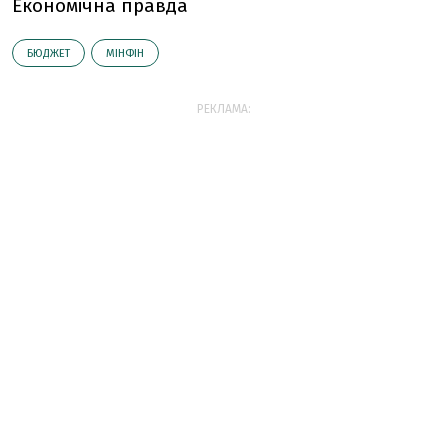
Економічна правда
БЮДЖЕТ
МІНФІН
РЕКЛАМА: