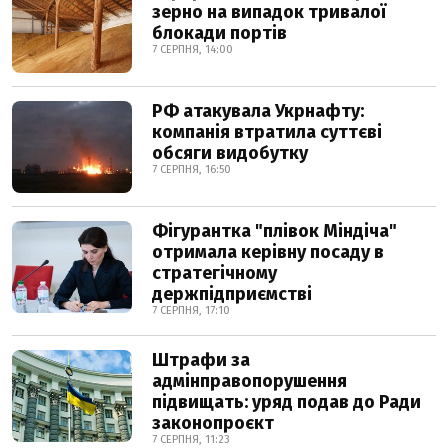
зерно на випадок тривалої
блокади портів
7 СЕРПНЯ, 14:00
РФ атакувала Укрнафту:
компанія втратила суттєві
обсяги видобутку
7 СЕРПНЯ, 16:50
Фігурантка "плівок Міндіча"
отримала керівну посаду в
стратегічному
держпідприємстві
7 СЕРПНЯ, 17:10
Штрафи за
адмінправопорушення
підвищать: уряд подав до Ради
законопроєкт
7 СЕРПНЯ, 11:23